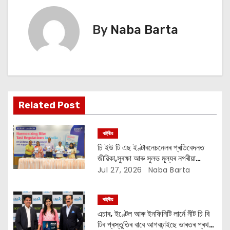
n
By
Naba Barta
a
v
i
g
Related Post
a
ৰাষ্ট্ৰীয়
t
চি ইউ টি এছ ইণ্টাৰনেচনেলৰ প্ৰতিবেদনত
জীৱিকা,সুৰক্ষা আৰু সুলভ মূল্যৰ নগৰীয়া
i
গতিশীলতা সুৰক্ষিত কৰিবলৈ সুসংহত বাইক টেক্সি
Jul 27, 2026
Naba Barta
নিয়ন্ত্ৰণৰ আহ্বান
o
ৰাষ্ট্ৰীয়
n
এচাৰ, ইণ্টেল আৰু ইনফিনিটি লাৰ্নে নীট চি বি
টিৰ প্ৰস্তুতিৰ বাবে আগবঢ়াইছে ভাৰতৰ প্ৰথম