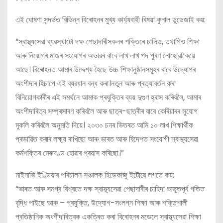
এই ঘোষণা সন্দৰ্ভত বিভিন্ন বিৰোহনৰ মুখ্য কাৰ্য্যবাহী বিষয়া কুনাল ডুডেজাই কয়:
“স্বাস্থ্যসেৱা ব্যৱস্থাটো দক্ষ পেছাদাৰীসকলৰ শক্তিৰে চালিত, তথাপিও শিক্ষা
আৰু নিয়োগৰ মাজৰ সংযোগৰ অভাৱৰ বাবে লাখ লাখ পদ পূৰণ নোহোৱাকৈয়ে
আছে। বিৰোহনত আমাৰ উদ্দেশ্য হৈছে উচ্চ শিক্ষানুষ্ঠানসমূহৰ বাবে উদ্যোগৰ
অংশীদাৰ হিচাপে এই ব্যৱধান বন্ধ কৰা।নতুন আৰু প্ৰত্যাবৰ্তন কৰা
বিনিয়োগকাৰীৰ এই সমৰ্থনে আমাক প্ৰযুক্তিৰ ব্যয় দুগুণ হ্ৰাস কৰিবলৈ, আমাৰ
অংশীদাৰিত্ব সম্প্ৰসাৰণ কৰিবলৈ আৰু ছাত্ৰ-ছাত্ৰীৰ বাবে কেৰিয়াৰৰ সুযোগ
মুকলি কৰিবলৈ অনুমতি দিয়ে। ২০৩০ চনৰ ভিতৰত আমি ১০ লাখ শিক্ষাৰ্থীক
প্ৰভাৱিত কৰাৰ লক্ষ্য ৰাখিছো আৰু ভাৰত আৰু বিদেশত সংযোগী স্বাস্থ্যসেৱা
কৰ্মশক্তিৰ মেৰুদণ্ড হোৱাৰ প্ৰয়াস কৰিছো।”
মাইনাভি ইণ্ডিয়াৰ পৰিচালন সঞ্চালক হিডেকাজু ইটোৱে লগতে কয়:
“ভাৰত আৰু সমগ্ৰ বিশ্বতে দক্ষ স্বাস্থ্যসেৱা পেছাদাৰীৰ চাহিদা অভূতপূৰ্ব গতিত
বৃদ্ধি পাইছে আৰু – প্ৰযুক্তি, উদ্যোগ-সংলগ্ন শিক্ষা আৰু শক্তিশালী
প্ৰতিষ্ঠানিক অংশীদাৰিত্বক একত্ৰিত কৰা বিৰোহনৰ মডেলে স্বাস্থ্যসেৱা শিক্ষা