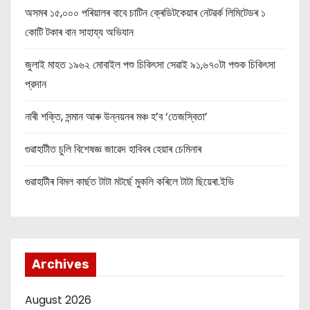
অসমৰ ১৫,০০০ পৰিয়ালৰ বাবে চাটিন ক্ৰেডিটকেয়াৰ নেটৱৰ্ক লিমিটেডৰ ১
কোটি টকাৰ বান সাহায্য অভিযান
জুলাই মাহত ১৯৬২ মোবাইল পশু চিকিৎসা সেৱাই ৯১,৬৭০টা পশুক চিকিৎসা
প্রদান
নাৰী শক্তি, সন্মান আৰু উন্নয়নৰ মঞ্চ হ’ব ‘তেজস্বিতা’
গুৱাহাটীত চুলি বিশেষজ্ঞ জাৱেদ হাবিবৰ হেয়াৰ চেমিনাৰ
গুৱাহাটীৰ বিমল কাৰ্ছত টাটা মটৰ্ছে মুকলি কৰিলে টাটা ছিয়েৰা.ইভি
Archives
August 2026