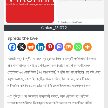
Oplus_131072
Spread the love
নৱবার্তা নতুন দিল্লী::: ভাৰতৰ স্বাস্থ্যসেৱা শিক্ষাৰ অগ্ৰণী প্ৰতিষ্ঠান বিৰোহনে
চলি থকা ছিৰিজ বি ফাণ্ডিং ৰাউণ্ডৰ অংশ হিচাপে ‍মাইনাভি কৰ্পোৰেচনৰ
নেতৃত্বত ৬৫ কোটি টকা (৭৫ লাখ ডলাৰ) ৰ পুঁজি সংগ্ৰহ কৰিছে। এই ৰাউণ্ডত
ব্লুম ভেঞ্চাৰছ, ভাৰত ইনক্লুছিভ টেকন’লজিছ ছিড ফাণ্ড, আৰু ৰিব্ৰাইট
পাৰ্টনাৰ্ছকে ধৰি বিৰোহনৰ বৰ্তমানৰ বিনিয়োগকাৰীসকলেও অংশগ্ৰহণ কৰে।
এই পুঁজিয়ে পণ্য উদ্ভাৱন, কাৰ্য্যকৰী দক্ষতা, আৰু কৌশলগত প্ৰতিভা
সম্প্ৰসাৰণৰ জৰিয়তে বিৰোহনৰ লাভজনক উত্থানৰ পথ ত্বৰান্বিত কৰিব।