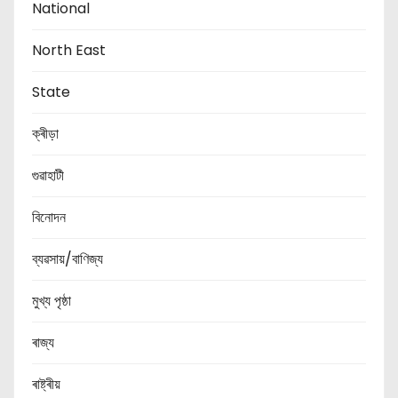
National
North East
State
ক্ৰীড়া
গুৱাহাটী
বিনোদন
ব্যৱসায়/বাণিজ্য
মুখ্য পৃষ্ঠা
ৰাজ্য
ৰাষ্ট্ৰীয়