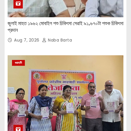
জুলাই মাহত ১৯৬২ মোবাইল পশু চিকিৎসা সেৱাই ৯১,৬৭০টা পশুক চিকিৎসা
প্রদান
Aug 7, 2026
Naba Barta
গুৱাহাটী