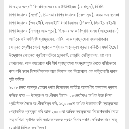
বিৰোহনে অগ্ৰণী বিশ্ববিদ্যালয় যেনে ইউপিইএছ (ডেৰাডুন), বিবিডি
বিশ্ববিদ্যালয় (লক্ষ্ণৌ), চিএমআৰ বিশ্ববিদ্যালয় (বেংগালুৰু), অসম ডন বস্কো
বিশ্ববিদ্যালয় (গুৱাহাটী), এমআইটি বিশ্ববিদ্যালয় (শ্বিলং), জিএইচ ৰাইচনী
বিশ্ববিদ্যালয় (নাগপুৰ আৰু পুনে), ছিলভাৰ অ’ক বিশ্ববিদ্যালয় (আহমেদাবাদ)
আদিকে ধৰি সংশ্লিষ্ট স্বাস্থ্যসেৱা, নাৰ্চিং, আৰু স্বাস্থ্যসেৱা ব্যৱস্থাপনাৰ
ক্ষেত্ৰত শ্ৰেণীৰ শ্ৰেষ্ঠ স্নাতক পৰ্য্যায়ৰ পাঠ্যক্ৰম প্ৰদান কৰিবলৈ সমৰ্থ হৈছে।
উদ্যোগৰ ক্ষেত্ৰত প্ৰতিষ্ঠানটোৱে লেন্সকাৰ্ট, মেডান্টা, হেল্থিয়ানছ, ডাঃ লাল
পেথলেবছ, আৰু বহুতোকে ধৰি শীৰ্ষ স্বাস্থ্যসেৱা সংস্থাসমূহৰ সৈতে ঘনিষ্ঠভাৱে
কাম কৰি ইয়াৰ শিক্ষাৰ্থীসকলৰ বাবে শিক্ষাৰ পৰা নিয়োগলৈ এক শক্তিশালী ধাৰাৰ
সৃষ্টি কৰিছে।
২০১৮ চনত আৰম্ভ হোৱাৰ পৰাই বিৰোহনৰ আৰ্হিয়ে আকৰ্ষণীয় ফলাফল প্ৰদান
কৰিছে য’ত — উদ্যোগৰ অংশীদাৰ হিচাপে ২০খনতকৈও অধিক উচ্চ শিক্ষা
প্ৰতিষ্ঠানৰ সৈতে অংশীদাৰিত্ব কৰি, ১৩,০০০ৰো অধিক উচ্চাকাংক্ষী স্বাস্থ্যসেৱা
পেছাদাৰীক প্ৰস্তুত কৰি আৰু ২০০০ৰো অধিক স্বাস্থ্যসেৱা নিয়োগকৰ্তাৰ সৈতে
সহযোগিতা স্থাপন কৰি স্নাতকসকলক প্ৰথম দিনাৰ পৰাই কেৰিয়াৰৰ বাবে সাজু
হোৱাটো নিশ্চিত কৰা হৈছে।