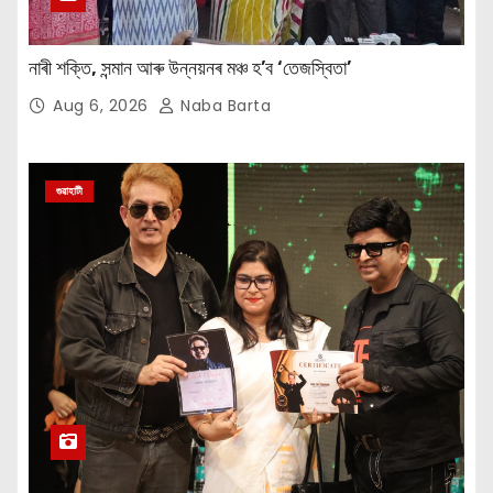
নাৰী শক্তি, সন্মান আৰু উন্নয়নৰ মঞ্চ হ’ব ‘তেজস্বিতা’
Aug 6, 2026
Naba Barta
গুৱাহাটী