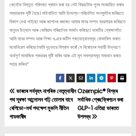
কেনেকৈ বিস্তৃত পৰিসৰত প্ৰদান কৰা হয় সেই বিষয়টোক পুনৰ সংজ্ঞায়িত কৰাৰ
সম্ভাৱনাৰ সৃষ্টি হৈছে। মাইনাভিত আমি উদ্দেশ্য-পৰিচালিত সংস্কৃতিৰ জৰিয়তে
বিকাশ দেখা পাইছো আৰু জাপানৰ বজাৰত আমাৰ মানৱ সম্পদ ব্যৱসায়ৰ জৰিয়তে
মানুহৰ উত্থান আৰু কেৰিয়াৰ পৰিৱৰ্তনক সমৰ্থন কৰিছো। ভাৰতীয় প্ৰেক্ষাপটত
আমি মানৱ সম্পদ আৰু শিক্ষা খণ্ডৰ জটিল প্ৰত্যাহ্বানসমূহ মোকাবিলা কৰাত
মনোনিৱেশ কৰিছো।আমি দৃঢ়ভাৱে বিশ্বাস কৰোঁ যে বিৰোহনৰ স্থায়ী উন্নয়ণে
অৰ্থপূৰ্ণ সামাজিক প্ৰভাৱৰ সৃষ্টি কৰিব আৰু এই মূল সমস্যাসমূহ সমাধান কৰাত
সহায় কৰিব।”
ভাৰতৰ সৰ্ববৃহৎ নাগৰিক নেতৃত্বাধীন
Ozempic® বিশ্বৰ
P
পথ সুৰক্ষা আন্দোলন গঢ়ি তোলাৰ বাবে
সৰ্বাধিক প্ৰেছক্ৰিপচন কৰা
o
ৰেপিডো-মৰ্থ পদক্ষেপ মুকলি নীতিন
GLP-1 এতিয়া ভাৰতত
গাডকাৰীৰ
উপলব্ধ
s
t