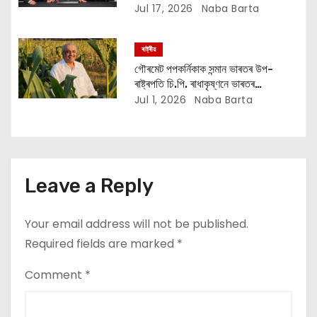
সংহত পৰিৱেশ তন্ত্ৰ
Jul 17, 2026
Naba Barta
ৰাষ্ট্ৰীয়
গৌৰমেট পপকৰ্নিকাক সন্মান ভাৰতৰ উপ-
ৰাষ্ট্ৰপতি চি.পি. ৰাধাকৃষ্ণনে ভাৰতৰ
স্বাৱলম্বীতাৰ পথ প্ৰশস্ত কৰা গৌৰমেট
Jul 1, 2026
Naba Barta
পপকৰ্নিকাৰ পপকৰ্ণ মাকৈ খেতিৰ প্ৰশংসা কৰে
Leave a Reply
Your email address will not be published.
Required fields are marked
*
Comment
*