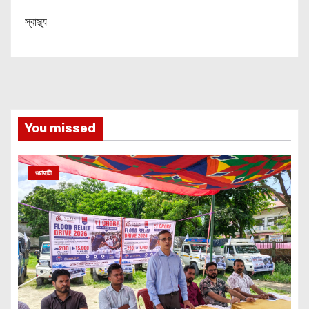
স্বাস্থ্য
You missed
গুৱাহাটী