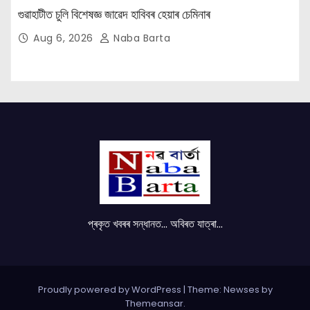
গুৱাহাটীত চুলি বিশেষজ্ঞ জাৱেদ হাবিবৰ হেয়াৰ চেমিনাৰ
Aug 6, 2026
Naba Barta
প্ৰকৃত খবৰৰ সন্ধানত... অবিৰত যাত্ৰা...
Proudly powered by WordPress
|
Theme: Newses by
Themeansar
.