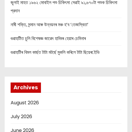
n
জুলাই মাহত ১৯৬২ মোবাইল পশু চিকিৎসা সেৱাই ৯১,৬৭০টা পশুক চিকিৎসা
প্রদান
নাৰী শক্তি, সন্মান আৰু উন্নয়নৰ মঞ্চ হ’ব ‘তেজস্বিতা’
গুৱাহাটীত চুলি বিশেষজ্ঞ জাৱেদ হাবিবৰ হেয়াৰ চেমিনাৰ
গুৱাহাটীৰ বিমল কাৰ্ছত টাটা মটৰ্ছে মুকলি কৰিলে টাটা ছিয়েৰা.ইভি
Archives
August 2026
July 2026
June 2026