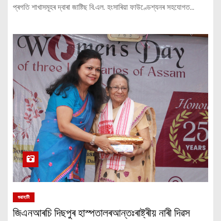
প্ৰগতি শাখাসমূহৰ দ্বাৰা জাষ্টিছ বি.এল. হংসাৰিয়া ফাউণ্ডেশ্যনৰ সহযোগত…
গুৱাহাটী
জিএনআৰচি দিছপুৰ হাস্পতালৰআন্তঃৰাষ্ট্ৰীয় নাৰী দিৱস