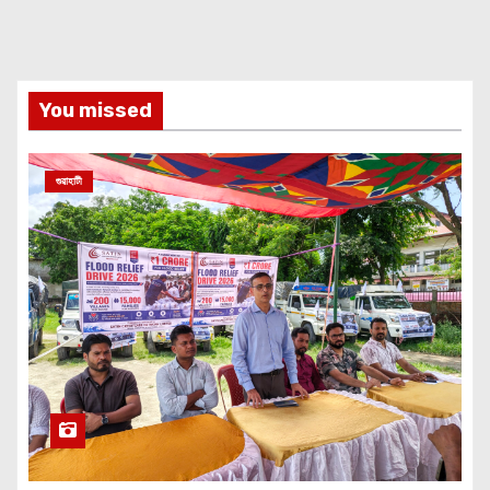
You missed
গুৱাহাটী