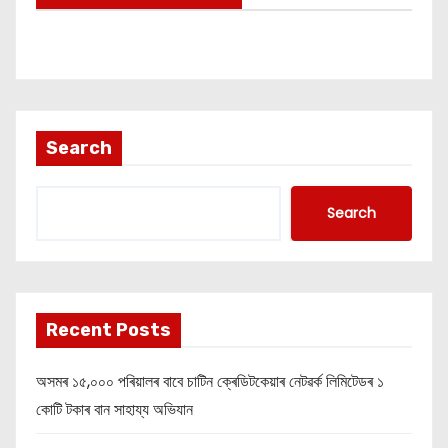
s
n
a
Search
v
i
Search
g
a
t
Recent Posts
i
অসমৰ ১৫,০০০ পৰিয়ালৰ বাবে চাটিন ক্ৰেডিটকেয়াৰ নেটৱৰ্ক লিমিটেডৰ ১
o
কোটি টকাৰ বান সাহায্য অভিযান