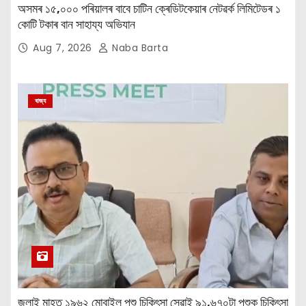
অসমৰ ১৫,০০০ পৰিয়ালৰ বাবে চাটিন ক্ৰেডিটকেয়াৰ নেটৱৰ্ক লিমিটেডৰ ১
কোটি টকাৰ বান সাহায্য অভিযান
Aug 7, 2026
Naba Barta
ৰাজ্য
জুলাই মাহত ১৯৬২ মোবাইল পশু চিকিৎসা সেৱাই ৯১,৬৭০টা পশুক চিকিৎসা