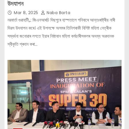
উদযাপন
Mar 8, 2025
Naba Barta
নৱবার্তা গুৱাহাটী,,: জিএনআৰচি দিছপুৰে হাস্পতালে শনিবাৰে আন্তঃৰাষ্ট্ৰীয় নাৰী
দিৱস উদযাপন কৰে। এই উপলক্ষে অসমৰ তিনিগৰাকী বিশিষ্ট মহিলা নেত্ৰীক
সম্বৰ্ধনা জনোৱাৰ লগতে ইয়াৰ নিষ্ঠাবান মহিলা কৰ্মচাৰীসকলৰ অদম্য অৱদানক
স্বীকৃতি প্ৰদান কৰা…