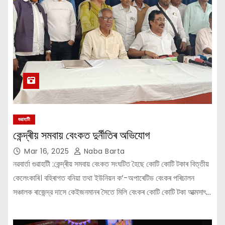
গুৱাহাটী
কেন্দ্ৰীয় সমবায় বেংকত দুৰ্নীতিৰ অভিযোগ
Mar 16, 2025
Naba Barta
নৱবাৰ্তা গুৱাহাটী :কেন্দ্ৰীয় সমবায় বেংকত সংঘটিত হৈছে কোটি কোটি টকাৰ বিত্তীয়
কেলেংকাৰি। বহিৰাগত বনিয়া তথা ইউনিয়ন ক’-অপাৰেটিভ বেংকৰ পৰিচালন
সঞ্চালক ৰাজেন্দ্র দাসে কেইজনমানৰ সৈতে মিলি বেংকৰ কোটি কোটি টকা আত্মসাৎ…