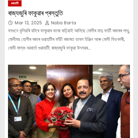
গুৱাহাটী
ৰাজ্যজুৰি ফাকুৱাৰ প্ৰস্তুতি
Mar 13, 2025
Naba Barta
ফাগুনে ধূলিয়ৰি বাটৰে ফাকুৱাৰ বতৰা কঢ়িয়াই আনিছে মোদীৰ যাদু ফাচীঁ বজাৰৰ সাধু,
মোদীময় হোলীৰ বজাৰ গুৱাহাটীৰ ফাঁচী বজাৰত ডাবল ইঞ্জিন আৰু মোদী ফিচকাৰী,
মোদী মাস্ক নৱবার্তা গুৱাহাটী: ৰাজ্যজুৰি ফাকুৱা উৎসৱৰ…