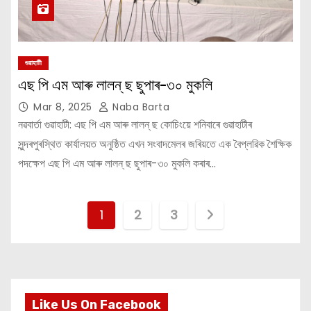
গুৱাহাটী
এছ পি এম আৰু লালন্ ছ ছুপাৰ-৩০ মুকলি
Mar 8, 2025
Naba Barta
নৱবার্তা গুৱাহাটী: এছ পি এম আৰু লালন্ ছ কোচিংয়ে শনিবাৰে গুৱাহাটীৰ
সুন্দৰপুৰস্থিত কাৰ্যালয়ত অনুষ্ঠিত এখন সংবাদমেলৰ জৰিয়তে এক বৈপ্লৱিক শৈক্ষিক
পদক্ষেপ এছ পি এম আৰু লালন্ ছ ছুপাৰ-৩০ মুকলি কৰাৰ…
P
1
2
3
o
s
t
Like Us On Facebook