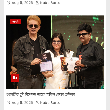
Aug 6, 2026
Naba Barta
গুৱাহাটী
গুৱাহাটীত চুলি বিশেষজ্ঞ জাৱেদ হাবিবৰ হেয়াৰ চেমিনাৰ
Aug 6, 2026
Naba Barta