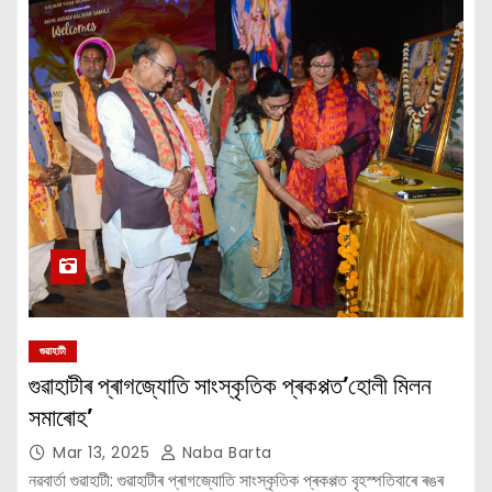
গুৱাহাটী
গুৱাহাটীৰ প্ৰাগজ্যোতি সাংস্কৃতিক প্ৰকপ্পত’হোলী মিলন
সমাৰোহ’
Mar 13, 2025
Naba Barta
নৱবার্তা গুৱাহাটী: গুৱাহাটীৰ প্ৰাগজ্যোতি সাংস্কৃতিক প্ৰকপ্পত বৃহস্পতিবাৰে ৰঙৰ