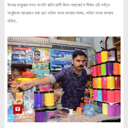
উৎসৱ ফাকুৱাৰ লগত সংগতি ৰাখি‘হোলী মিলন সমাৰোহ’ৰ শীৰ্ষক এটা বৰ্ণাঢ্য
অনুষ্ঠানৰ আয়োজন কৰা হয়। অখিল অসম কলবাৰ সমাজ, অখিল অসম কলবাৰ
মহিলা…