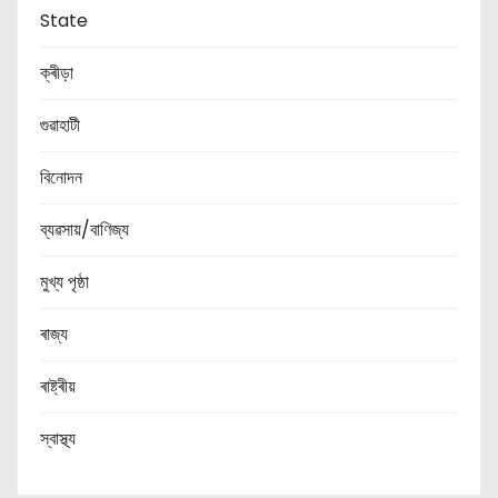
State
ক্ৰীড়া
গুৱাহাটী
বিনোদন
ব্যৱসায়/বাণিজ্য
মুখ্য পৃষ্ঠা
ৰাজ্য
ৰাষ্ট্ৰীয়
স্বাস্থ্য