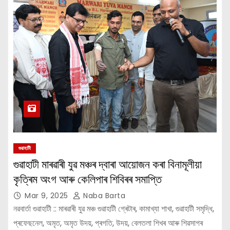
গুৱাহাটী
গুৱাহাটী মাৰৱাৰী যুৱ মঞ্চৰ দ্বাৰা আয়োজন কৰা বিনামূলীয়া
কৃত্ৰিম অংগ আৰু কেলিপাৰ শিবিৰৰ সমাপ্তি
Mar 9, 2025
Naba Barta
নৱবার্তা গুৱাহাটী :: মাৰৱাৰী যুৱ মঞ্চ গুৱাহাটী গ্ৰেটাৰ, কামাখ্যা শাখা, গুৱাহাটী সমৃদ্ধি,
প্ৰফেছনেল, অমৃত, অমৃত উদয়, প্ৰগতি, উদয়, বেলতলা শিখৰ আৰু শিৱসাগৰ