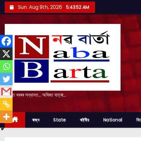
S
Sun. Aug 9th, 2026
5:43:53 AM
k
i
p
t
o
c
o
n
t
e
প্ৰকৃত খবৰৰ সন্ধানত... অবিৰত যাত্ৰা...
n
t
ৰাজ্য
State
ৰাষ্ট্ৰীয়
National
বি