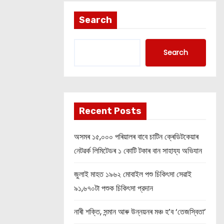
Search
Search
Recent Posts
অসমৰ ১৫,০০০ পৰিয়ালৰ বাবে চাটিন ক্ৰেডিটকেয়াৰ
নেটৱৰ্ক লিমিটেডৰ ১ কোটি টকাৰ বান সাহায্য অভিযান
জুলাই মাহত ১৯৬২ মোবাইল পশু চিকিৎসা সেৱাই
৯১,৬৭০টা পশুক চিকিৎসা প্রদান
নাৰী শক্তি, সন্মান আৰু উন্নয়নৰ মঞ্চ হ’ব ‘তেজস্বিতা’