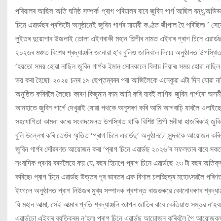
পৰিয়ালৰ আছিল অতি ঘনিষ্ঠ সম্পৰ্ক৷ প্ৰাগ পৰিয়ালৰ বাবে জুবিন গাৰ্গ আছিল বন্ধু,অভ
চিনে এৱাৰ্ডছৰ প্ৰতিটো অনুষ্ঠানেই জুবিন গাৰ্গৰ মায়াবী কণ্ঠত জীপাল হৈ পৰিছিল৷ 
লুইতৰ দুয়োপাৰ উজলাই তোলা এইগৰাকী মহান শিল্পীৰ নামত এইবাৰ প্ৰাগ চিনে এৱাৰ্ডছৰ অ
২০২৬ৰ মঞ্চত বিশেষ শ্ৰদ্ধাঞ্জলি জনোৱা হ’ব বুলিও জানিবলৈ দিয়ে৷ অনুষ্ঠানত উপস্থিত 
‘হয়তো সময় হোৱা নাছিল জুবিন গাৰ্গক ইমান সোনকালে বিদায় দিয়াৰ৷ সময় হোৱা নাছিল
ভয় কৰা হৈছো৷ ২০২৫ চনৰ ১৯ ছেপ্তম্বৰৰ পৰা আজিলৈকে এনেকুৱা এটা দিন যোৱা না
অনুষ্ঠিত কৰিবলৈ লৈছো৷ কাৰণ কিছুমান কাম আমি কৰি যাবই লাগিব৷ জুবিন গাৰ্গৰো অ
আনহাতে জুবিন গাৰ্গে দেখুৱাই যোৱা পথকে অনুসৰণ কৰি আমি আগবাঢ়ি যাবলৈ ওলাইছো ব
সহযোগিতা কামনা কৰে৷ সংবাদমেলত উপস্থিত থাকি বিশিষ্ট শিল্পী মনীষা হাজৰিকাই জুব
বুলি উল্লেখ কৰি তেওঁৰ স্মৃতিত ‘প্ৰাগ চিনে এৱাৰ্ডছ’ অনুষ্ঠানটো সুন্দৰকৈ আয়োজন ক
জুবিন গাৰ্গৰ সোঁৱৰণত আয়োজন কৰা ‘প্ৰাগ চিনে এৱাৰ্ডছ ২০২৬’ৰ সফলতাৰ বাবে সকল
সংবাদিক প্ৰণয় বৰদলৈয়ে কয় যে, বছৰ হিচাপে প্ৰাগ চিনে এৱাৰ্ডছে ২৩ টা বছৰ অতিক্
কৰিছে৷ প্ৰাগ চিনে এৱাৰ্ডছ উত্তৰ পূব ভাৰতৰ এক বিশাল চলচ্ছিত্ৰ মহোৎসৱলৈ পৰিণত হ
ইফালে অনুষ্ঠানত প্ৰাগ নিউজৰ মুখ্য সম্পাদক প্ৰশান্ত ৰাজগুৰুৱে কোনোধৰণৰ শ্ৰদ্ধাঞ্জল
যি মহান আত্মা, সেই আত্মাৰ প্ৰতি শ্ৰদ্ধাঞ্জলি জ্ঞাপন জাতিৰ বাবে কেতিয়াও সম্ভৱ ন
এৱাৰ্ডচো এইবাৰ ব্যতিক্ৰম ন’হল৷ প্ৰাগ চিনে এৱাৰ্ডছ আয়োজন কৰিবলৈ গৈ আয়োজকস