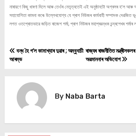
নাৰায়ণে কিছু ধাৰণা দিলে আৰু তেওঁৰ নেতৃত্বতেই এই অনুষ্ঠানটো অগ্ৰসৰ হ’ল আৰু অ
সহাযোগিতা কামনা কৰে৷ উল্লেখযোগ্য যে প্ৰাগ নিউজৰ কাৰ্যবাহী সম্পাদক দেৱজিত ভূঞ
লগত ওতপ্ৰোতভাৱে জড়িত ৰাজেশ শৰ্মা, প্ৰাগ নিউজৰ মহাপ্ৰৱন্ধক চন্দ্ৰশেখৰ শৰ্
বন্ধ হৈ গ’ল কামাখ্যাৰ দুৱাৰ ; অম্বুবাচী
ৰাজ্যৰ ৰাজনীতিত মন্ত্ৰীসকলৰ
P
আৰম্ভ
অৱমাননাৰ অভিযোগ
o
s
t
By
Naba Barta
n
a
v