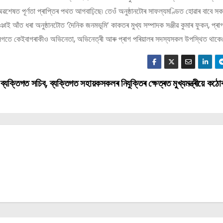
ৱশেষত পূৰ্ণতা প্ৰাপ্তিৰ পথত আগবাঢ়িছে৷ তেওঁ অনুষ্ঠানটোৰ সাফল্যমণ্ডিত হোৱাৰ বাবে স
াই আঁত ধৰা অনুষ্ঠানটোত ‘দৈনিক জনমভূমি’ কাকতৰ মুখ্য সম্পাদক সঞ্জীৱ কুমাৰ ফুকন, প্ৰাগ
মাৰ লগতে কেইবাগৰাকীও অভিনেতা, অভিনেত্ৰী আৰু প্ৰাগ পৰিয়ালৰ সদস্যসকল উপস্থিত থাকে৷
 ব্যক্তিগত সচিব, ব্যক্তিগত সহায়কসকলৰ নিযুক্তিৰ ক্ষেত্ৰত মুখ্যমন্ত্ৰীয়ে কঠোৰ