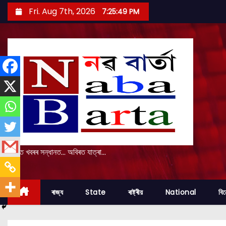
S
Fri. Aug 7th, 2026
7:25:50 PM
k
i
p
t
o
c
o
n
t
e
প্ৰকৃত খবৰৰ সন্ধানত... অবিৰত যাত্ৰা...
n
t
ৰাজ্য
State
ৰাষ্ট্ৰীয়
National
বি