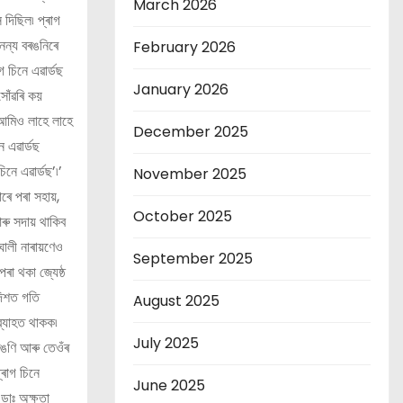
March 2026
 দিছিল৷ প্ৰাগ
নন্য বৰঙনিৰে
February 2026
গ চিনে এৱাৰ্ডছ
January 2026
সোঁৱৰি কয়
 আমিও লাহে লাহে
December 2025
 এৱাৰ্ডছ
নে এৱাৰ্ডছ’৷’
November 2025
ৰে পৰা সহায়,
October 2025
আৰু সদায় থাকিব
েঘালী নাৰায়ণেও
September 2025
া থকা জ্যেষ্ঠ
দিশত গতি
August 2025
ব্যাহত থাকক৷
July 2025
বৰঙণি আৰু তেওঁৰ
্ৰাগ চিনে
June 2025
ডাঃ অক্ষতা