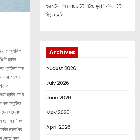
গুৱাহাটীৰ বিমল কাৰ্ছত টাটা মটৰ্ছে মুকলি কৰিলে টাটা
ছিয়েৰা.ইভি
 অহা ৫ জুলাইত
Archives
িল্পী জুবিন
August 2026
ডত প্ৰতিষ্ঠা লাভ
াভ কৰা ২৫খন
July 2026
োগিতাত
চত জুবিন গাৰ্গৰ
June 2026
ৰ পৰা অনুষ্ঠিত
াদমেল সম্বোধন
May 2026
ৰায়ণে কয় ‘ বহু
April 2026
কৰিব নাালাগিব৷
গৰ সৈতে প্ৰাগ