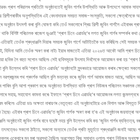
িভাৱক৷ প্ৰাগ পৰিয়ালৰ প্ৰতিটো অনুষ্ঠানতেই জুবিন গাৰ্গৰ উপস্থিতি আৰু উপদেশে আমাক সাহস
’ সেয়ে শিল্পীগৰাকীৰ অনুপস্থিতিৰ এই বেদনাদায়ক সময়ত সমাজ-সংস্কৃতি, সকলো ক্ষেত্ৰলৈকে অ
নুষ্ঠান উৎসৰ্গা কৰা বুলি ঘোষণা কৰি তেওঁ সকলোৰে প্ৰিয় শিল্পী জুবিন গাৰ্গলৈ এইবাৰৰ প্ৰা
থাকি বিশিষ্ট পৰিচালক ৰাজেশ ভূঞাই ‘প্ৰাগ চিনে এৱাৰ্ডছ’ৰ লগত জুবিন গাৰ্গৰ সম্পৰ্কৰ কথা 
 এতিয়াই তেওঁক শ্ৰদ্ধাঞ্জলি দিয়াৰ৷ সময়ক জুবিন গাৰ্গে আটাইতকৈ ভয় কৰিছিল৷ সেই সময়ক
ই, যিদিনা আমি তেওঁক স্মৰণ কৰা নাই৷ ইয়াৰ মাজতেই এতিয়া ২০২৬ত আকৌ আমি প্ৰাগ চিনে
সমীয়া ছবিক লৈ বহুত সপোন আছিল৷ সেই ছবিসমূহক উৎসাহ দিবলৈকে আয়োজন কৰা হয় ‘প্ৰাগ চি
ুলি উল্লেখ কৰি ‘প্ৰাগ চিনে এৱাৰ্ডছ’ অনুষ্ঠানটো সুন্দৰভাৱে আয়োজন কৰাৰ ক্ষেত্ৰত সকলো
িন নৱপ্ৰজন্মৰ পথ প্ৰদৰ্শক আছিল বুলি মন্তব্য কৰে৷ জুবিন গাৰ্গ আমাৰ মাজত আছে, আছিল 
ৰিব পাৰিম বুলি আশা প্ৰকাশ কৰে৷ অনুষ্ঠানত উপস্থিত থাকি প্ৰাগ নিউজৰ পৰিচালন সঞ্চালক ম
োৰে সহায়, সহাযোগ কামনা কৰে৷ ইফালে ‘প্ৰাগ চিনে এৱাৰ্ডছ’ৰ আয়োজনৰ লগত জন্মলগ্নৰে পৰ
ৰম কৰিলে৷ এতিয়া ডাঃ অক্ষতা নাৰায়ণৰ নেতৃত্বত এই অনুষ্ঠানটোৱে এক বিশাল আৰু বিস্তৃত 
ৈছে৷ এইবাৰ প্ৰাগ চিনে এৱাৰ্ডছ’ত জুবিন গাৰ্গক স্মৰণ কৰা হ’ব৷ এই অনুষ্ঠানৰ জয়যাত্ৰা অ
ি অনুষ্ঠানেই জুবিন গাৰ্গৰ বাবে যছেষ্ট নহয় বুলি উল্লেখ কৰি কয় ‘জুবিন গাৰ্গৰ ব্যক্তিত্ব, 
’হব৷ তৎসত্বেও সকলো ঠাইতে, সকলো অন্তৰে তেওঁক প্ৰতি মূহূৰ্ততে শ্ৰদ্ধাঞ্জলি জনাই আছে৷ প
কলৰ একেবাৰে মন মৰা অৱস্থা হৈছিল৷ অৱশেষত কিছু সমাধান ওলাল৷ প্ৰাগ নিউজৰ অধ্যক্ষ 