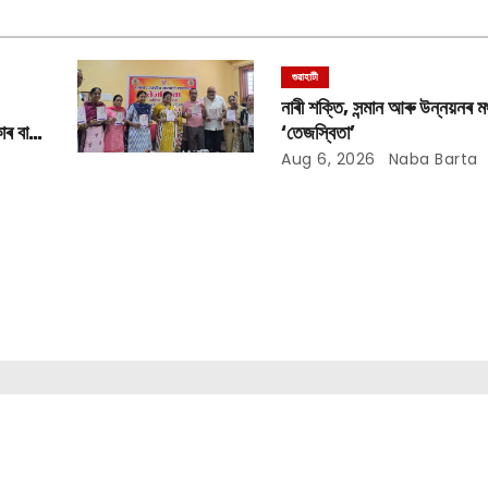
গুৱাহাটী
নাৰী শক্তি, সন্মান আৰু উন্নয়নৰ মঞ
াৰ বান
‘তেজস্বিতা’
Aug 6, 2026
Naba Barta