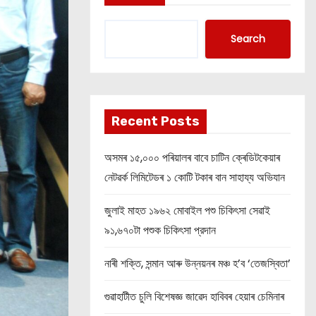
Search
Recent Posts
অসমৰ ১৫,০০০ পৰিয়ালৰ বাবে চাটিন ক্ৰেডিটকেয়াৰ
নেটৱৰ্ক লিমিটেডৰ ১ কোটি টকাৰ বান সাহায্য অভিযান
জুলাই মাহত ১৯৬২ মোবাইল পশু চিকিৎসা সেৱাই
৯১,৬৭০টা পশুক চিকিৎসা প্রদান
নাৰী শক্তি, সন্মান আৰু উন্নয়নৰ মঞ্চ হ’ব ‘তেজস্বিতা’
গুৱাহাটীত চুলি বিশেষজ্ঞ জাৱেদ হাবিবৰ হেয়াৰ চেমিনাৰ