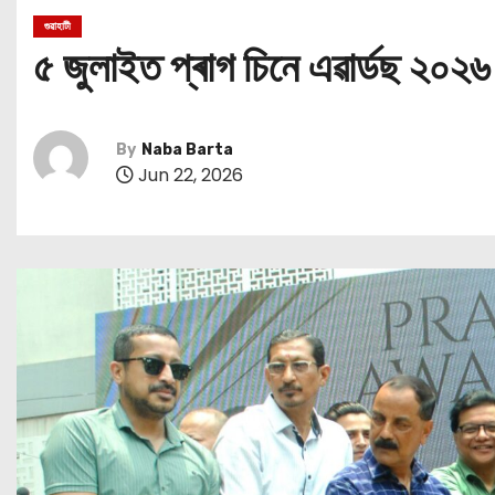
গুৱাহাটী
৫ জুলাইত প্ৰাগ চিনে এৱাৰ্ডছ ২০২৬
By
Naba Barta
Jun 22, 2026