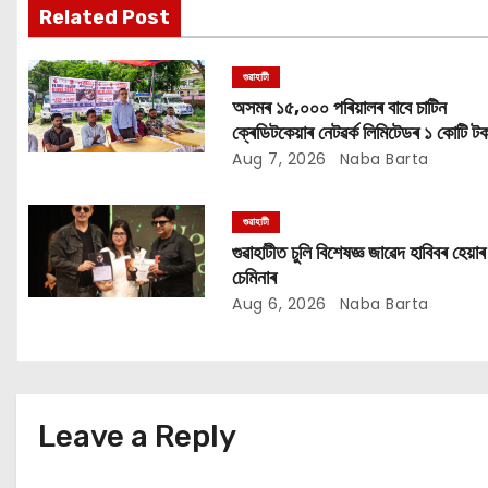
i
Related Post
g
গুৱাহাটী
a
অসমৰ ১৫,০০০ পৰিয়ালৰ বাবে চাটিন
ক্ৰেডিটকেয়াৰ নেটৱৰ্ক লিমিটেডৰ ১ কোটি টক
t
সাহায্য অভিযান
Aug 7, 2026
Naba Barta
i
গুৱাহাটী
o
গুৱাহাটীত চুলি বিশেষজ্ঞ জাৱেদ হাবিবৰ হেয়াৰ
চেমিনাৰ
n
Aug 6, 2026
Naba Barta
Leave a Reply