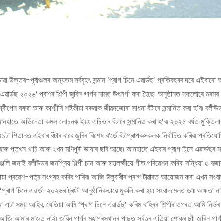
োৱা উত্তৰ-পূৰ্বাঞ্চলৰ অন্যতম সৰ্ববৃহৎ সন্মান ‘প্ৰাগ চিনে এৱাৰ্ডছ’ প্ৰতিবছৰৰ দৰে এইবাৰো
ে এৱাৰ্ডছ ২০২৬’ প্ৰাণৰ শিল্পী জুবিন গাৰ্গৰ নামত উৎসৰ্গা কৰা হৈছে৷ অনুষ্ঠানত সকলোৰে মৰমৰ শ
পী দ্বীপেন বৰুৱা আৰু কাশ্মীৰি শইকীয়া বৰুৱাক জীৱনজোৰা সাধনা বঁটাৰে সন্মানিত কৰা হ’ব৷ বলীউ
নহাতে অভিনেতা কমল লোচনক ইয়ং এচিভাৰ বঁটাৰে সন্মানিত কৰা হ’ব৷ ২০২৫ বৰ্ষত মুক্তিল
১টা শিতানত এইবাৰ বঁটাৰ বাবে জুৰিৰ বিশেষ ব’ৰ্ডে বঁটাপ্ৰাপকসকলক নিৰ্বাচিত কৰিব৷ প্ৰতিয
আৰু প্তখন খাচি আৰু ২খন মণিপুৰী ভাষাৰ ছবি আছে৷ আনহাতে এইবাৰ প্ৰাগ চিনে এৱাৰ্ডছৰ মঞ্
্ধাঞ্জলি জনাই বলীউডৰ জনপ্ৰিয় শিল্পী চান আৰু মহালক্ষ্মীয়ে গীত পৰিৱেশন কৰিব৷ সন্ধিয়া ৫ বজা
মূলীয়া প্ৰৱেশ-পত্ৰ সংগ্ৰহ কৰিব পাৰিব৷ আজি উলুবাৰীৰ প্ৰাগ টাৱাৰত আয়োজন কৰা এখন সংব
প্ৰাগ চিনে এৱাৰ্ড-২০২৬ৰ ট্ৰফী আনুষ্ঠানিকভাৱে মুকলি কৰা হয়৷ সংবাদমেলত ডাঃ অক্ষতা না
া সময় আহিব, যেতিয়া আমি ‘প্ৰাগ চিনে এৱাৰ্ডছ’ কৰিম বাহিৰৰ শিল্পীৰ ওপৰত আমি নিৰ্ভৰ 
জি আমাৰ মাজত নাই৷ জুবিন গাৰ্গৰ মহাপ্ৰস্থানৰ পাছত সৰ্বত্ৰ এতিয়া শোকৰ ছাঁ৷ জুবিন গাৰ্