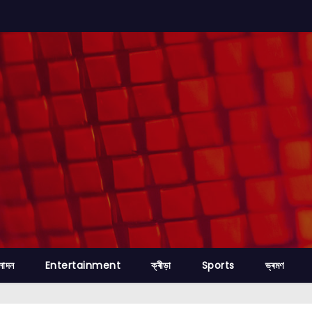
নোদন
Entertainment
ক্ৰীড়া
Sports
ভ্ৰমণ