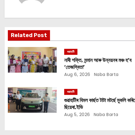
a
v
i
Related Post
g
গুৱাহাটী
a
নাৰী শক্তি, সন্মান আৰু উন্নয়নৰ মঞ্চ হ’ব
‘তেজস্বিতা’
t
Aug 6, 2026
Naba Barta
i
গুৱাহাটী
o
গুৱাহাটীৰ বিমল কাৰ্ছত টাটা মটৰ্ছে মুকলি কৰি
ছিয়েৰা.ইভি
n
Aug 5, 2026
Naba Barta