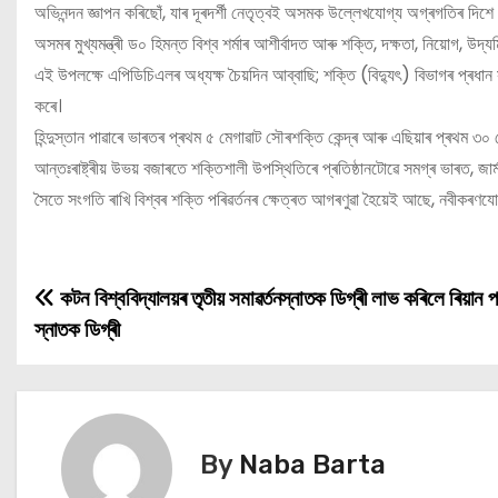
অভিনন্দন জ্ঞাপন কৰিছোঁ, যাৰ দূৰদৰ্শী নেতৃত্বই অসমক উল্লেখযোগ্য অগ্ৰগতিৰ দিশে আ
অসমৰ মুখ্যমন্ত্ৰী ড০ হিমন্ত বিশ্ব শৰ্মাৰ আশীৰ্বাদত আৰু শক্তি, দক্ষতা, নিয়োগ, উদ্যম
এই উপলক্ষে এপিডিচিএলৰ অধ্যক্ষ চৈয়দিন আব্বাছি; শক্তি (বিদ্যুৎ) বিভাগৰ প্ৰধান স
কৰে।
হিন্দুস্তান পাৱাৰে ভাৰতৰ প্ৰথম ৫ মেগাৱাট সৌৰশক্তি কেন্দ্ৰ আৰু এছিয়াৰ প্ৰথম ৩
আন্তঃৰাষ্ট্ৰীয় উভয় বজাৰতে শক্তিশালী উপস্থিতিৰে প্ৰতিষ্ঠানটোৱে সমগ্ৰ ভাৰত, জ
সৈতে সংগতি ৰাখি বিশ্বৰ শক্তি পৰিৱৰ্তনৰ ক্ষেত্ৰত আগৰণুৱা হৈয়েই আছে, নবীকৰণযোগ্
কটন বিশ্ববিদ্যালয়ৰ তৃতীয় সমাৱৰ্তনস্নাতক ডিগ্ৰী লাভ কৰিলে ৰিয়ান 
P
স্নাতক ডিগ্ৰী
o
s
t
By
Naba Barta
n