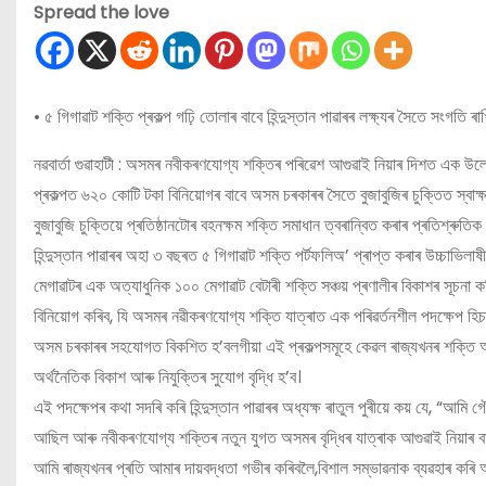
Spread the love
• ৫ গিগাৱাট শক্তি প্ৰকল্প গঢ়ি তোলাৰ বাবে হিন্দুস্তান পাৱাৰৰ লক্ষ্যৰ সৈতে সংগতি 
নৱবার্তা গুৱাহাটী : অসমৰ নবীকৰণযোগ্য শক্তিৰ পৰিৱেশ আগুৱাই নিয়াৰ দিশত এক উল্লে
প্ৰকল্পত ৬২০ কোটি টকা বিনিয়োগৰ বাবে অসম চৰকাৰৰ সৈতে বুজাবুজিৰ চুক্তিত স্বাক্
বুজাবুজি চুক্তিয়ে প্ৰতিষ্ঠানটোৰ বহনক্ষম শক্তি সমাধান ত্বৰান্বিত কৰাৰ প্ৰতিশ্ৰুত
হিন্দুস্তান পাৱাৰৰ অহা ৩ বছৰত ৫ গিগাৱাট শক্তি পৰ্টফলিঅ’ প্ৰাপ্ত কৰাৰ উচ্চাভিল
মেগাৱাটৰ এক অত্যাধুনিক ১০০ মেগাৱাট বেটাৰী শক্তি সঞ্চয় প্ৰণালীৰ বিকাশৰ সূচনা 
বিনিয়োগ কৰিব, যি অসমৰ নৱীকৰণযোগ্য শক্তি যাত্ৰাত এক পৰিৱৰ্তনশীল পদক্ষেপ হিচ
অসম চৰকাৰৰ সহযোগত বিকশিত হ’বলগীয়া এই প্ৰকল্পসমূহে কেৱল ৰাজ্যখনৰ শক্তি আন্
অৰ্থনৈতিক বিকাশ আৰু নিযুক্তিৰ সুযোগ বৃদ্ধি হ’ব।
এই পদক্ষেপৰ কথা সদৰি কৰি হিন্দুস্তান পাৱাৰৰ অধ্যক্ষ ৰাতুল পুৰীয়ে কয় যে, “আমি 
আছিল আৰু নবীকৰণযোগ্য শক্তিৰ নতুন যুগত অসমৰ বৃদ্ধিৰ যাত্ৰাক আগুৱাই নিয়াৰ 
আমি ৰাজ্যখনৰ প্ৰতি আমাৰ দায়বদ্ধতা গভীৰ কৰিবলৈ,বিশাল সম্ভাৱনাক ব্যৱহাৰ কৰি অভ