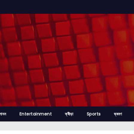
নোদন
Entertainment
ক্ৰীড়া
Sports
ভ্ৰমণ