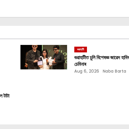
গুৱাহাটী
গুৱাহাটীত চুলি বিশেষজ্ঞ জাৱেদ হাবিব
চেমিনাৰ
Aug 6, 2026
Naba Barta
লে টাটা