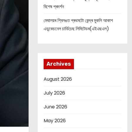
বিশেষ প্ৰদৰ্শন
মেঘালয়ৰ শ্বিলঙত প্ৰথমটো কেন্দ্ৰ মুকলি আকাশ
এডুকেচনেল চাৰ্ভিচেছ লিমিটেডৰ(এইএছএল)
Archives
August 2026
July 2026
June 2026
May 2026