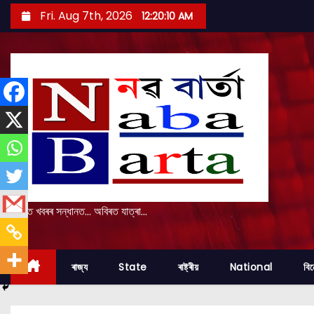
S
Fri. Aug 7th, 2026
12:20:12 AM
k
i
p
t
o
c
o
n
t
e
প্ৰকৃত খবৰৰ সন্ধানত... অবিৰত যাত্ৰা...
n
t
ৰাজ্য
State
ৰাষ্ট্ৰীয়
National
বি