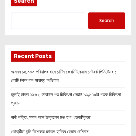
Search
Search
Recent Posts
অসমৰ ১৫,০০০ পৰিয়ালৰ বাবে চাটিন ক্ৰেডিটকেয়াৰ নেটৱৰ্ক লিমিটেডৰ ১
কোটি টকাৰ বান সাহায্য অভিযান
জুলাই মাহত ১৯৬২ মোবাইল পশু চিকিৎসা সেৱাই ৯১,৬৭০টা পশুক চিকিৎসা
প্রদান
নাৰী শক্তি, সন্মান আৰু উন্নয়নৰ মঞ্চ হ’ব ‘তেজস্বিতা’
গুৱাহাটীত চুলি বিশেষজ্ঞ জাৱেদ হাবিবৰ হেয়াৰ চেমিনাৰ