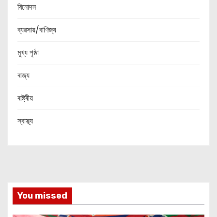
বিনোদন
ব্যৱসায়/বাণিজ্য
মুখ্য পৃষ্ঠা
ৰাজ্য
ৰাষ্ট্ৰীয়
স্বাস্থ্য
You missed