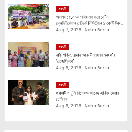
a
গুৱাহাটী
t
অসমৰ ১৫,০০০ পৰিয়ালৰ বাবে চাটিন
ক্ৰেডিটকেয়াৰ নেটৱৰ্ক লিমিটেডৰ ১ কোটি টকাৰ
i
বান সাহায্য অভিযান
Aug 7, 2026
Naba Barta
o
গুৱাহাটী
n
নাৰী শক্তি, সন্মান আৰু উন্নয়নৰ মঞ্চ হ’ব
‘তেজস্বিতা’
Aug 6, 2026
Naba Barta
গুৱাহাটী
গুৱাহাটীত চুলি বিশেষজ্ঞ জাৱেদ হাবিবৰ হেয়াৰ
চেমিনাৰ
Aug 6, 2026
Naba Barta