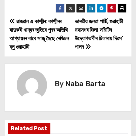
ৱাজৱান এ কাশ্মীৰ: কাশ্মীৰৰ
ভাৰতীয় জনতা পার্টি, গুৱাহাটী
P
যাদুকৰী খাদ্যৰ জুতিৰে পুনৰ অতিথি
মহানগৰ জিলা সমিটিৰ
o
আপ্যায়নৰ বাবে সাজু হৈছে ৰেডিচন
উদ্যোগত’বীৰ চিলাৰায় দিৱস’
ব্লু গুৱাহাটী
পালন
s
t
n
By
Naba Barta
a
v
i
g
Related Post