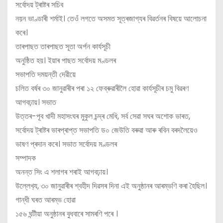
সর্বোদয় ট্ৰাষ্টৰ সচিব
নয়ন ভাণ্ডাৰী শৰ্মাই। তেওঁ লগতে অসমত সূত্ৰজাগ্যৰ বিৱৰ্তনৰ বিষয়ে আলোচনা
কৰে।
তাৰপাছত তাৰপাছত সূতা অৰ্পন কাৰ্যসূচী
অনুষ্ঠিত হয়। ইয়াৰ পাছত সৰ্বোদয় মণ্ডলৰ
সভাপতি দময়ন্তী দেৱীয়ে
চলিত বৰ্ষৰ ৩০ জানুৱাৰীৰ পৰা ১২ ফেব্ৰুৱাৰীলৈ হোৱা কাৰ্যসূচীৰ চমু বিৱৰণ
আগবঢ়ায়। সভাত
উত্তৰ-পূব খাদী মহাসংঘৰ মুকুল চন্দ্ৰ মেধি, সৰ্ব সেৱা সঘৰ অশোক ভাৰত,
সৰ্বোদয় ট্ৰাষ্টৰ ভাৰপ্ৰাপ্ত সভাপতি ড০ জেউতি বৰুৱা আৰু ৰবিন বৰদলৈয়েও
ভাষণ প্ৰদান কৰে। সভাত সৰ্বোদয় মণ্ডলৰ
সম্পাদক
অনন্ত সিং এ শলাগৰ শৰাই আগবঢ়ায়।
উল্লেখ‍্য, ৩০ জানুৱাৰীৰ শ্বহীদ দিৱসৰ দিনা এই অনুষ্ঠানৰ আৰম্ভণি কৰা হৈছিল।
গান্ধী ঘৰত আৰম্ভ হোৱা
১৫৬ ঘন্টীয়া অনুষ্ঠানৰ বুধবাৰে সামৰণি পৰে ।