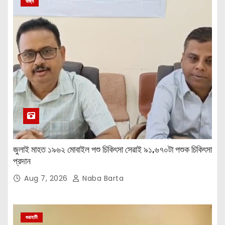
ৰাজ্য
জুলাই মাহত ১৯৬২ মোবাইল পশু চিকিৎসা সেৱাই ৯১,৬৭০টা পশুক চিকিৎসা
প্রদান
Aug 7, 2026
Naba Barta
গুৱাহাটী