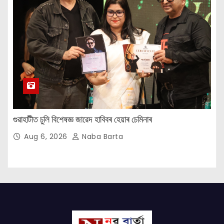
গুৱাহাটীত চুলি বিশেষজ্ঞ জাৱেদ হাবিবৰ হেয়াৰ চেমিনাৰ
Aug 6, 2026
Naba Barta