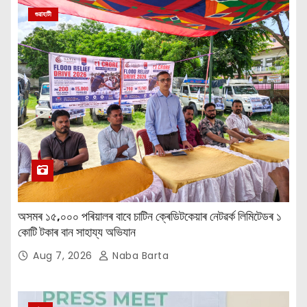
গুৱাহাটী
অসমৰ ১৫,০০০ পৰিয়ালৰ বাবে চাটিন ক্ৰেডিটকেয়াৰ নেটৱৰ্ক লিমিটেডৰ ১
কোটি টকাৰ বান সাহায্য অভিযান
Aug 7, 2026
Naba Barta