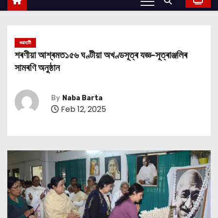
গুৱাহাটী
শৰণীয়া আশ্ৰমত১৫৬ ঘণ্টীয়া অখণ্ডসূত্ৰ যজ্ঞ-সূত্ৰাঞ্জলিৰ
সামৰণি অনুষ্ঠান
By
Naba Barta
Feb 12, 2025