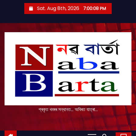
S
Sat. Aug 8th, 2026
7:00:09 PM
k
i
p
t
o
c
o
n
t
e
n
t
প্ৰকৃত খবৰৰ সন্ধানত... অবিৰত যাত্ৰা...