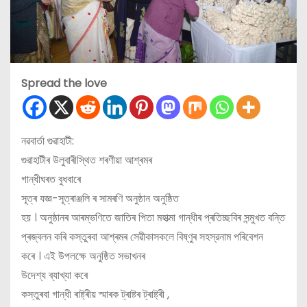
Spread the love
নৱবার্তা গুৱাহাটী:
গুৱাহাটীৰ উলুবাৰীস্থিত শৰণীয়া আশ্ৰমৰ
গান্ধীঘৰত বুধবাৰে
সূত্ৰ যজ্ঞ-সূত্ৰাঞ্জলি ৰ সামৰণি অনুষ্ঠান অনুষ্ঠিত
হয় । অনুষ্ঠানৰ আৰম্ভণিতে জাতিৰ পিতা মহাত্মা গান্ধীৰ প্ৰতিচ্ছবিৰ সন্মুখত বন্তি
প্ৰজ্বলন কৰি কস্তুৰবা আশ্ৰমৰ সেৱীকাসকলে বিষ্ণুৰ সহস্রনাম পৰিবেশন
কৰে । এই উপলক্ষে অনুষ্ঠিত সভাখনৰ
উদেশ্য ব্যাখ্যা কৰে
কস্তুৰবা গান্ধী ৰাষ্ট্ৰীয় স্মাৰক ট্ৰাষ্টৰ ট্ৰাষ্ট্ৰী ,