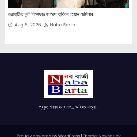
গুৱাহাটীত চুলি বিশেষজ্ঞ জাৱেদ হাবিবৰ হেয়াৰ চেমিনাৰ
Aug 6, 2026
Naba Barta
প্ৰকৃত খবৰৰ সন্ধানত... অবিৰত যাত্ৰা...
Proudly powered by WordPress
|
Theme: Newses by