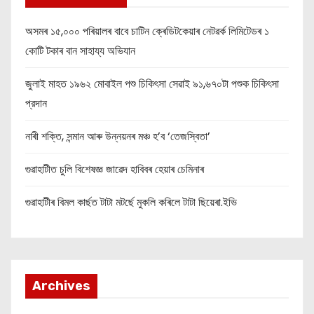
অসমৰ ১৫,০০০ পৰিয়ালৰ বাবে চাটিন ক্ৰেডিটকেয়াৰ নেটৱৰ্ক লিমিটেডৰ ১
কোটি টকাৰ বান সাহায্য অভিযান
জুলাই মাহত ১৯৬২ মোবাইল পশু চিকিৎসা সেৱাই ৯১,৬৭০টা পশুক চিকিৎসা
প্রদান
নাৰী শক্তি, সন্মান আৰু উন্নয়নৰ মঞ্চ হ’ব ‘তেজস্বিতা’
গুৱাহাটীত চুলি বিশেষজ্ঞ জাৱেদ হাবিবৰ হেয়াৰ চেমিনাৰ
গুৱাহাটীৰ বিমল কাৰ্ছত টাটা মটৰ্ছে মুকলি কৰিলে টাটা ছিয়েৰা.ইভি
Archives