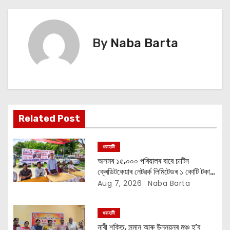
t
n
By
Naba Barta
a
v
i
Related Post
g
a
গুৱাহাটী
অসমৰ ১৫,০০০ পৰিয়ালৰ বাবে চাটিন
t
ক্ৰেডিটকেয়াৰ নেটৱৰ্ক লিমিটেডৰ ১ কোটি টকাৰ
বান সাহায্য অভিযান
Aug 7, 2026
Naba Barta
i
o
গুৱাহাটী
নাৰী শক্তি, সন্মান আৰু উন্নয়নৰ মঞ্চ হ’ব