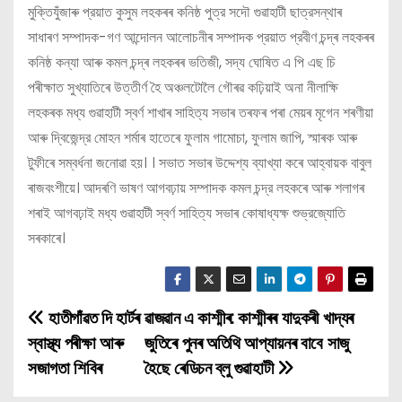
মুক্তিযুঁজাৰু প্রয়াত কুসুম লহকৰৰ কনিষ্ঠ পুত্র সদৌ গুৱাহাটী ছাত্রসন্থাৰ
সাধাৰণ সম্পাদক-গণ আন্দোলন আলোচনীৰ সম্পাদক প্রয়াত প্রবীণ চন্দ্ৰ লহকৰৰ
কনিষ্ঠ কন্যা আৰু কমল চন্দ্ৰ লহকৰৰ ভতিজী, সদ্য ঘোষিত এ পি এছ চি
পৰীক্ষাত সুখ্যাতিৰে উত্তীৰ্ণ হৈ অঞ্চলটোলৈ গৌৰৱ কঢ়িয়াই অনা নীলাক্ষি
লহকৰক মধ্য গুৱাহাটী স্বর্ণ শাখাৰ সাহিত্য সভাৰ তৰফৰ পৰা মেয়ৰ মৃগেন শৰণীয়া
আৰু দ্বিজেন্দ্র মোহন শৰ্মাৰ হাতেৰে ফুলাম গামোচা, ফুলাম জাপি, স্মাৰক আৰু
টুফীৰে সম্বর্ধনা জনোৱা হয়। । সভাত সভাৰ উদ্দেশ্য ব্যাখ্যা কৰে আহ্বায়ক বাবুল
ৰাজবংশীয়ে। আদৰণি ভাষণ আগবঢ়ায় সম্পাদক কমল চন্দ্র লহকৰে আৰু শলাগৰ
শৰাই আগবঢ়াই মধ্য গুৱাহাটী স্বর্ণ সাহিত্য সভাৰ কোষাধ্যক্ষ শুভ্রজ্যোতি
সৰকাৰে।
হাতীগাঁৱত দি হাৰ্টৰ
ৱাজৱান এ কাশ্মীৰ: কাশ্মীৰৰ যাদুকৰী খাদ্যৰ
P
স্বাস্থ্য পৰীক্ষা আৰু
জুতিৰে পুনৰ অতিথি আপ্যায়নৰ বাবে সাজু
o
সজাগতা শিবিৰ
হৈছে ৰেডিচন ব্লু গুৱাহাটী
s