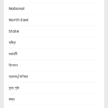
National
North East
State
ক্ৰীড়া
গুৱাহাটী
বিনোদন
ব্যৱসায়/বাণিজ্য
মুখ্য পৃষ্ঠা
ৰাজ্য