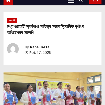
গুৱাহাটী
মধ্য গুৱাহাটী স্বর্ণশাখা সাহিত্য সভাৰ দ্বিবার্ষিক পূৰ্ণাংগ
অধিৱেশনৰ সামৰণি
By
Naba Barta
Feb 17, 2025