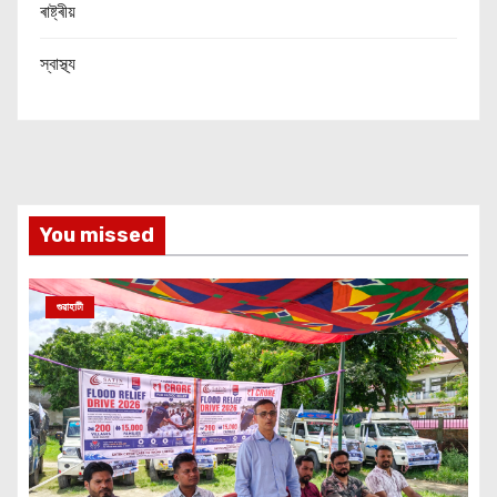
ৰাষ্ট্ৰীয়
স্বাস্থ্য
You missed
গুৱাহাটী