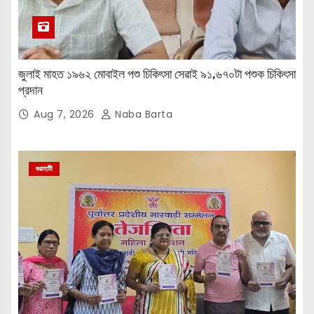
জুলাই মাহত ১৯৬২ মোবাইল পশু চিকিৎসা সেৱাই ৯১,৬৭০টা পশুক চিকিৎসা
প্রদান
Aug 7, 2026
Naba Barta
গুৱাহাটী