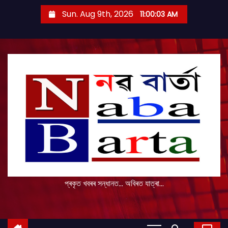
S
Sun. Aug 9th, 2026
11:00:04 AM
k
i
p
t
o
c
o
n
t
e
n
t
প্ৰকৃত খবৰৰ সন্ধানত... অবিৰত যাত্ৰা...