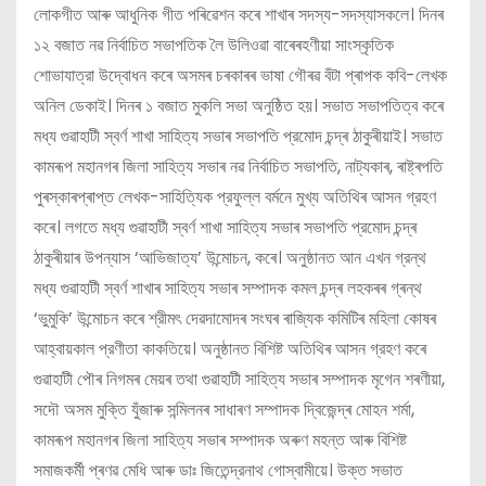
লোকগীত আৰু আধুনিক গীত পৰিৱেশন কৰে শাখাৰ সদস্য-সদস্যাসকলে। দিনৰ
১২ বজাত নৱ নিৰ্বাচিত সভাপতিক লৈ উলিওৱা বাৰেৰহণীয়া সাংস্কৃতিক
শোভাযাত্রা উদ্বোধন কৰে অসমৰ চৰকাৰৰ ভাষা গৌৰৱ বঁটা প্ৰাপক কবি-লেখক
অনিল ডেকাই। দিনৰ ১ বজাত মুকলি সভা অনুষ্ঠিত হয়। সভাত সভাপতিত্ব কৰে
মধ্য গুৱাহাটী স্বর্ণ শাখা সাহিত্য সভাৰ সভাপতি প্রমোদ চন্দ্ৰ ঠাকুৰীয়াই। সভাত
কামৰূপ মহানগৰ জিলা সাহিত্য সভাৰ নৱ নির্বাচিত সভাপতি, নাট্যকাৰ, ৰাষ্ট্ৰপতি
পুৰস্কাৰপ্ৰাপ্ত লেখক-সাহিত্যিক প্রফুল্ল বর্মনে মুখ্য অতিথিৰ আসন গ্রহণ
কৰে। লগতে মধ্য গুৱাহাটী স্বর্ণ শাখা সাহিত্য সভাৰ সভাপতি প্রমোদ চন্দ্ৰ
ঠাকুৰীয়াৰ উপন্যাস ‘আভিজাত্য’ উন্মোচন, কৰে। অনুষ্ঠানত আন এখন গ্রন্থ
মধ্য গুৱাহাটী স্বর্ণ শাখাৰ সাহিত্য সভাৰ সম্পাদক কমল চন্দ্ৰ লহকৰৰ গ্ৰন্থ
‘ভুমুকি’ উন্মোচন কৰে শ্রীমৎ দেৱদামোদৰ সংঘৰ ৰাজ্যিক কমিটিৰ মহিলা কোষৰ
আহ্বায়কাল প্রণীতা কাকতিয়ে। অনুষ্ঠানত বিশিষ্ট অতিথিৰ আসন গ্রহণ কৰে
গুৱাহাটী পৌৰ নিগমৰ মেয়ৰ তথা গুৱাহাটী সাহিত্য সভাৰ সম্পাদক মৃগেন শৰণীয়া,
সদৌ অসম মুক্তি যুঁজাৰু সন্মিলনৰ সাধাৰণ সম্পাদক দ্বিজেন্দ্ৰ মোহন শর্মা,
কামৰূপ মহানগৰ জিলা সাহিত্য সভাৰ সম্পাদক অৰুণ মহন্ত আৰু বিশিষ্ট
সমাজকর্মী প্ৰণৱ মেধি আৰু ডাঃ জিতেন্দ্রনাথ গোস্বামীয়ে। উক্ত সভাত