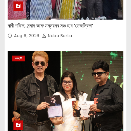
নাৰী শক্তি, সন্মান আৰু উন্নয়নৰ মঞ্চ হ’ব ‘তেজস্বিতা’
Aug 6, 2026
Naba Barta
গুৱাহাটী