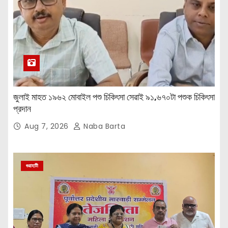
জুলাই মাহত ১৯৬২ মোবাইল পশু চিকিৎসা সেৱাই ৯১,৬৭০টা পশুক চিকিৎসা
প্রদান
Aug 7, 2026
Naba Barta
গুৱাহাটী