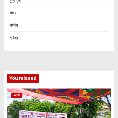
মুখ্য পৃষ্ঠা
ৰাজ্য
ৰাষ্ট্ৰীয়
স্বাস্থ্য
You missed
গুৱাহাটী