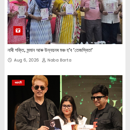
নাৰী শক্তি, সন্মান আৰু উন্নয়নৰ মঞ্চ হ’ব ‘তেজস্বিতা’
Aug 6, 2026
Naba Barta
গুৱাহাটী