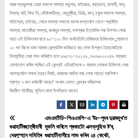
আৰু স্নায়ুৰপৰা হোৱা সকলো সমস্যা মধুমেহ, থাইৰয়ড, ৰক্তচাপ, হাপানী, কফ্,
লিভাৰ, হার্ট, কিড নি, কৌষ্ঠকাঠিন্য, কেচুমুৰীয়া, ডিঙি, কাণ, চকুৰ সকলো সমস্যা,
মাইগ্রেন, চাইনাচ, গেছৰ সমস্যা সকলো ধৰণৰ গুপ্তৰোগ যেনে-প্ৰষ্টেটৰ
সমস্যা, মাহেকীয়া সমস্যা, জৰায়ুৰ সমস্যা, বগাস্ৰাৱ ইত্যাদিৰ পৰা উপশম পোৱা
যায়। এই চিকিৎসাৰ বাবে ৯০-১২০ দিন অৰ্থাৎতিনি চাৰিমাহৰ চিকিৎসাৰ প্ৰ্য়োজন।
২০ খন বিচনা থকা আমাৰ কেন্দ্ৰটোৰ জৰিয়তে বহু লোক উপকৃত হৈছে।ৰাইজে
বিনামূলীয়া সেৱা লাভ কৰিবলৈ হলে ৯৯৫৭১-৩০১২৯ ,৭৬৩৬৮০০০৪৯ নম্বৰত
যোগাযোগ কৰিব পাৰিব। এই কেন্দ্ৰই এতিয়ালৈকে ৮ হাজাৰ লোকক চিকিৎসা সেৱা
আগবঢ়াবলৈ সক্ষম হৈছে। মিৰ্জা, আজাৰা আদিৰ পৰা লোক আহে। প্ৰশিক্ষণ
প্ৰাপ্ত ৭ জন কৰ্মচাৰী আছে।’ সংবাদ মেলত কেন্দ্ৰৰ পৰিচালক
ৰিদ্বীপ শইকীয়া, সুনিলে মালা উপস্থিত থাকে।
এমএমটিচি-পিএএমপি-এ ‘উঃ-পূবৰ দুৱাৰমুখ’ত
P
গুৱাহাটীৰছাত্ৰীবাৰী
মুকলি কৰিলে প্ৰথমটো এক্সক্লুছিভ ষ্ট’ৰ,
o
দেৱপূস্হান সমিতিৰ
গুৱাহাটীবাসীয়ে লাভ কৰিব ২৪ কেৰেট,