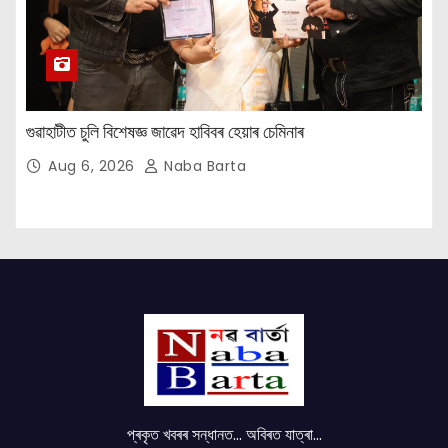
গুৱাহাটীত চুলি বিশেষজ্ঞ জাৱেদ হাবিবৰ হেয়াৰ চেমিনাৰ
Aug 6, 2026
Naba Barta
প্ৰকৃত খবৰৰ সন্ধানত... অবিৰত যাত্ৰা...