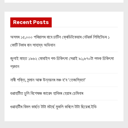
Recent Posts
অসমৰ ১৫,০০০ পৰিয়ালৰ বাবে চাটিন ক্ৰেডিটকেয়াৰ নেটৱৰ্ক লিমিটেডৰ ১
কোটি টকাৰ বান সাহায্য অভিযান
জুলাই মাহত ১৯৬২ মোবাইল পশু চিকিৎসা সেৱাই ৯১,৬৭০টা পশুক চিকিৎসা
প্রদান
নাৰী শক্তি, সন্মান আৰু উন্নয়নৰ মঞ্চ হ’ব ‘তেজস্বিতা’
গুৱাহাটীত চুলি বিশেষজ্ঞ জাৱেদ হাবিবৰ হেয়াৰ চেমিনাৰ
গুৱাহাটীৰ বিমল কাৰ্ছত টাটা মটৰ্ছে মুকলি কৰিলে টাটা ছিয়েৰা.ইভি