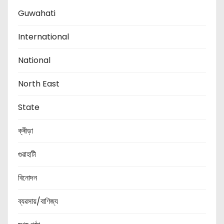
Guwahati
International
National
North East
State
ক্ৰীড়া
গুৱাহাটী
বিনোদন
ব্যৱসায়/বাণিজ্য