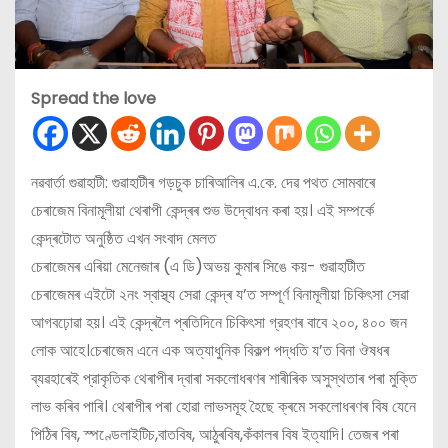
Spread the love
নৱবার্তা গুৱাহাটী: গুৱাহাটীৰ গড়চুক চাৰিআলিৰ এ.কে. দেৱ পথত সোমবাৰে
চেৰাজেম বিনামূলীয়া থেৰাপী কেন্দ্ৰৰ শুভ উদ্বোধন কৰা হয়। এই সম্পৰ্কে
কেন্দ্ৰটোত অনুষ্ঠিত এখন সংবাদ মেলত
চেৰাজেমৰ এৰিয়া মেনেজাৰ (এ ডি)অভয় কুমাৰ সিঙে কয়- গুৱাহাটীত
চেৰাজেমৰ এইটো ২নং স্বাস্থ্য সেৱা কেন্দ্ৰ য’ত সম্পূৰ্ণ বিনামূলীয়া চিকিৎসা সেৱা
আগবঢ়োৱা হয়। এই কেন্দ্ৰলৈ প্ৰতিদিনে চিকিৎসা গ্রহণৰ বাবে ২০০, ৪০০ জন
লোক আহে।চেৰাজেম এনে এক অত্যাধুনিক বিকল্প পদ্ধতি য’ত বিনা ঔষধৰ
ব্যৱহাৰেই প্রাকৃতিক থেৰাপীৰ দ্বাৰা সকলোধৰণৰ শাৰীৰিক অসুস্থতাৰ পৰা মুক্তি
লাভ কৰিব পাৰি। থেৰাপীৰ পৰা হোৱা লাভসমূহ হৈছে ক্ৰমে সকলোধৰণৰ বিষ যেনে
পিঠিৰ বিষ, স্পণ্ডেলাইটিচ,বাতবিষ, আঠুৰবিষ,কঁকালৰ বিষ ইত্যাদি। তেজৰ পৰা