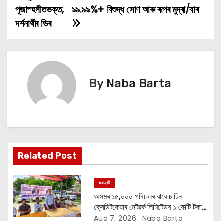
পূজাস্হলীতভক্ত,
৯৯.৯৯%+ বিশুদ্ধ সোণ আৰু ৰূপৰ মুদ্ৰা/বাৰ
s
দর্শনাৰ্থীৰ ভিৰ
t
n
a
By
Naba Barta
v
i
g
a
Related Post
t
গুৱাহাটী
i
অসমৰ ১৫,০০০ পৰিয়ালৰ বাবে চাটিন
ক্ৰেডিটকেয়াৰ নেটৱৰ্ক লিমিটেডৰ ১ কোটি টকাৰ
o
বান সাহায্য অভিযান
Aug 7, 2026
Naba Barta