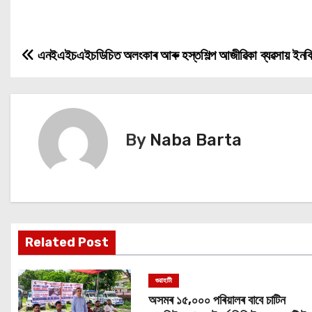
এনইএইচএইচডিচিত অলংকাৰ আৰু হস্তশিল্প আজীৱিকা ব্যৱসায় ইনকিউ
P
o
s
By
Naba Barta
t
n
a
v
Related Post
i
গুৱাহাটী
g
অসমৰ ১৫,০০০ পৰিয়ালৰ বাবে চাটিন