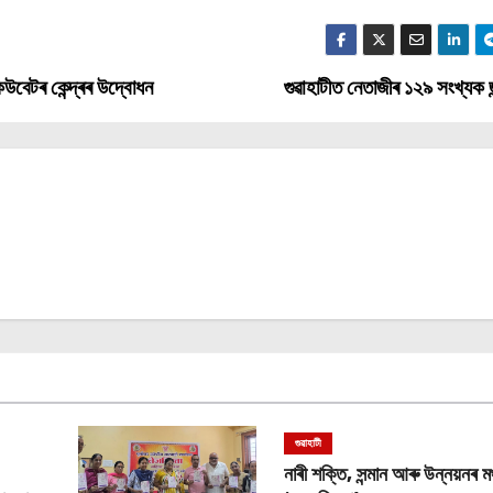
বেটৰ কেন্দ্ৰৰ উদ্বোধন
গুৱাহাটীত নেতাজীৰ ১২৯ সংখ্যক জ
গুৱাহাটী
নাৰী শক্তি, সন্মান আৰু উন্নয়নৰ মঞ