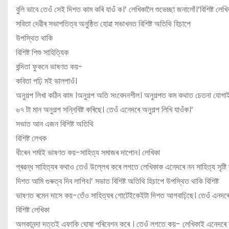
বুলি ভাবে তেওঁ সেই দিশত কাম কৰি যাওঁ ক।’ লেখিকালৈ শুভেচ্ছা জনালোঁ।’বিশিষ্ট লে
সবিতা দেৱীৰ সভাপতিত্ব অনুষ্ঠিত হোৱা সভাখনত বিশিষ্ট অতিথি হিচাপে
উপস্থিত থাকি
বিশিষ্ট শিশু সাহিত্যিক
বন্দিতা ফুকনে ভাষণত কয়-
কবিতা পঢ়ি মই ভালপাওঁ।
অনুগল্প লিখা কঠিন কাম ।অনুগল্প অতি সংবেদনশীল। অনুগল্পত কম কথাত চেতনা যোগা
৬৭ টা মান অনুগল্প সন্নিবিষ্ট কৰিছে। তেওঁ এনেদৰে অনুগল্প লিখি যাওঁক।’
সভাত আন এজন বিশিষ্ট অতিথি
বিশিষ্ট লেখক
ধীৰেন শৰ্মাই ভাষণত কয়-সাহিত্য সমাজৰ দাপোন। লেখিকা
প্ৰৱন্ধ সাহিত্যৰ কথাও তেওঁ উল্লেখ কৰে লগতে লেখিকাক এনেদৰে নন সাহিত্য সৃষ্
দিশত আমি গুৰুত্ব দিব লাগিব।’ সভাত বিশিষ্ট অতিথি হিচাপে উপস্থিত থাকি বিশিষ্ট
ভাষণত ৰমেন দাসে কয়-তেঁও সাহিত্যৰ গোটেইকেইটা দিশত আগবাঢ়িছে। তেওঁ এনদৰ
বিশিষ্ট লেখিকা
অলকানন্দা দত্তই এফাকি ঘোষা পৰিবেশন কৰে । তেওঁ লগতে কয়- লেখিকাই এনেদৰে সাহি