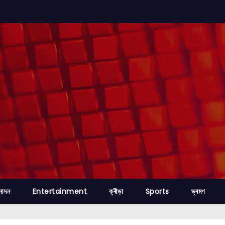
নোদন
Entertainment
ক্ৰীড়া
Sports
ভ্ৰমণ