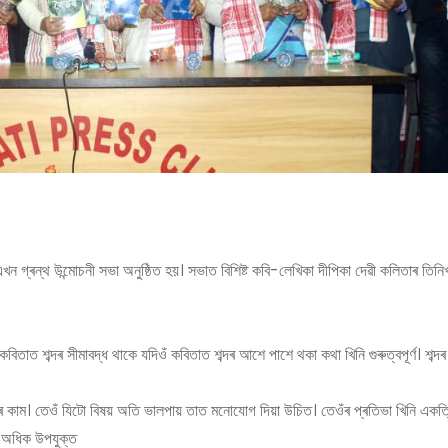
 এখন গ্ৰন্থ উন্মোচনী সভা অনুষ্ঠিত হয়। সভাত বিশিষ্ট কবি-লেখিকা দীপিকা দেৱী কলিতাৰ তিনি
তাত শব্দৰ সীমাবদ্ধ থাকে যদিওঁ কবিতাত শব্দৰ আশে পাশে থকা কথা খিনি গুৰুত্বপূৰ্ণ। শব্দৰ 
াঙৰ কাম। তেওঁ যিটো বিষয় অতি ভালপায় তাত মনোযোগ দিয়া উচিত। তেওঁৰ প্ৰতিভা খিনি একত
 অধিক উপযুক্ত