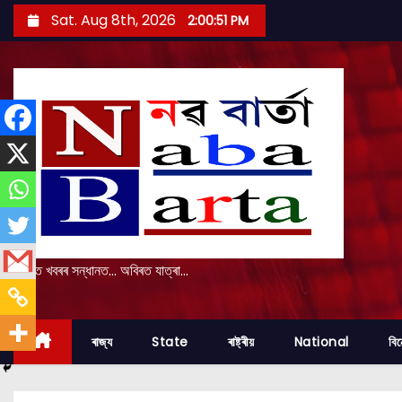
S
Sat. Aug 8th, 2026
2:00:52 PM
k
i
p
t
o
c
o
n
t
e
প্ৰকৃত খবৰৰ সন্ধানত... অবিৰত যাত্ৰা...
n
t
ৰাজ্য
State
ৰাষ্ট্ৰীয়
National
বি