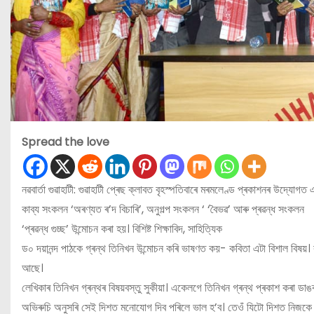
Spread the love
নৱবার্তা গুৱাহাটী: গুৱাহাটী প্ৰেছ ক্লাবত বৃহস্পতিবাৰে মৰমলেণ্ড প্ৰকাশনৰ উদ্যোগত
কাব্য সংকলন ‘অৰণ্যত ৰ’দ বিচাৰি’, অনুগল্প সংকলন ‘ ‘বৈভৱ’ আৰু প্ৰৱন্ধ সংকলন
‘প্ৰৱন্ধ গুচ্ছ’ উন্মোচন কৰা হয়। বিশিষ্ট শিক্ষাবিদ, সাহিত্যিক
ড০ দয়ানন্দ পাঠকে গ্ৰন্থ তিনিখন উন্মোচন কৰি ভাষণত কয়- কবিতা এটা বিশাল বিষয়। কবি
আছে।
লেখিকাৰ তিনিখন গ্ৰন্থৰ বিষয়বস্তু সুকীয়া। একেলগে তিনিখন গ্ৰন্থ প্ৰকাশ কৰা ড
অভিৰুচি অনুসৰি সেই দিশত মনোযোগ দিব পৰিলে ভাল হ’ব। তেওঁ যিটো দিশত নিজকে