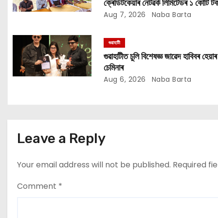
ক্ৰেডিটকেয়াৰ নেটৱৰ্ক লিমিটেডৰ ১ কোটি টক
a
সাহায্য অভিযান
Aug 7, 2026
Naba Barta
t
গুৱাহাটী
i
গুৱাহাটীত চুলি বিশেষজ্ঞ জাৱেদ হাবিবৰ হেয়াৰ
o
চেমিনাৰ
Aug 6, 2026
Naba Barta
n
Leave a Reply
Your email address will not be published.
Required fi
Comment
*