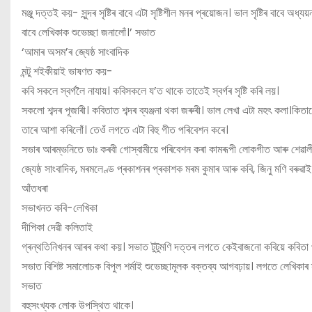
মঞ্জু দত্তই কয়- সুন্দৰ সৃষ্টিৰ বাবে এটা সৃষ্টিশীল মনৰ প্ৰয়োজন। ভাল সৃষ্টিৰ বাবে
বাবে লেখিকাক শুভেচ্ছা জনালোঁ।’ সভাত
‘আমাৰ অসম’ৰ জ্যেষ্ঠ সাংবাদিক
মন্টু শইকীয়াই ভাষণত কয়-
কবি সকলে স্বৰ্গলৈ নাযায়। কবিসকলে য’ত থাকে তাতেই স্বৰ্গৰ সৃষ্টি কৰি লয়।
সকলো শব্দৰ পূজাৰী। কবিতাত শব্দৰ ব্যঞ্জনা থকা জৰুৰী। ভাল লেখা এটা মহৎ কলা।কিত
তাৰে আশা কৰিলোঁ। তেওঁ লগতে এটা বিহু গীত পৰিবেশন কৰে।
সভাৰ আৰম্ভনিতে ডাঃ কৰবী গোস্বামীয়ে পৰিবেশন কৰা কামৰূপী লোকগীত আৰু শেৱা
জ্যেষ্ঠ সাংবাদিক, মৰমলেণ্ড প্ৰকাশনৰ প্ৰকাশক মৰম কুমাৰ আৰু কবি, জিনু মণি বৰুৱাই
আঁতধৰা
সভাখনত কবি-লেখিকা
দীপিকা দেৱী কলিতাই
গ্ৰন্থতিনিখনৰ আৰৰ কথা কয়। সভাত টুটুমণি দত্তৰ লগতে কেইবাজনো কবিয়ে কবিতা 
সভাত বিশিষ্ট সমালোচক বিপুল শৰ্মাই শুভেচ্ছামূলক বক্তব্য আগবঢ়ায়। লগতে লেখিকাৰ স্
সভাত
বহুসংখ্যক লোক উপস্থিত থাকে।