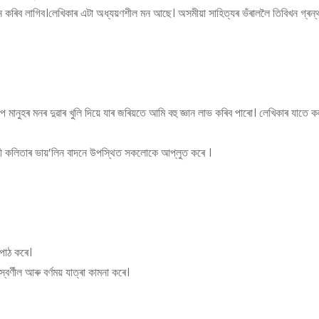
 অধ্যয়ন কৰিব লাগিব।লেখিকাৰ এটা অধ্যয়ণশীল মন আছে। অসমীয়া সাহিত্যৰ ভঁৰাললৈ তিবিখন গ্ৰন
াপে মানুহৰ মনৰ দুৱাৰ খুলি দিয়ে যাৰ জৰিয়তে আমি বহু জ্ঞান লাভ কৰিব পাৰো। লেখিকাৰ যাতে
লী কলিতাৰ ভায়’লিন বাদনে উপস্থিত সকলোকে আপ্লুত কৰে ।
পাঠ কৰে।
বৰ্ণীল আৰু বৰ্ণময় যাত্ৰা কামনা কৰে।