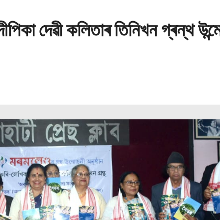
দীপিকা দেৱী কলিতাৰ তিনিখন গ্ৰন্থ উন্