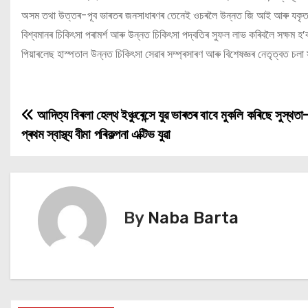
অসম তথা উত্তৰ-পূব ভাৰতৰ জনসাধাৰণৰ তেনেই ওচৰলৈ উন্নত জি আই আৰু যকৃত চি
বিশ্বমানৰ চিকিৎসা পৰামৰ্শ আৰু উন্নত চিকিৎসা পদ্বতিৰ সুফল লাভ কৰিবলৈ সক্ষম হ’
পিয়াৰলেছ হাস্পতাল উন্নত চিকিৎসা সেৱাৰ সম্প্ৰসাৰণ আৰু বিশেষজ্ঞৰ নেতৃত্বত চলা স্ব
আদিত্য বিৰলা হেল্থ ইঞ্চুৰেন্সে যুৱ ভাৰতৰ বাবে মুকলি কৰিছে সুস্থতা
P
প্ৰথম স্বাস্থ্য বীমা পৰিকল্পনা এক্টিভ যুৱা
o
s
t
By
Naba Barta
n
a
v