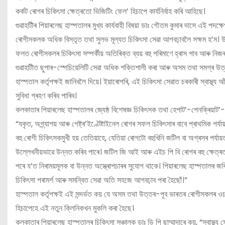
কৰ্কট ৰোগৰ চিকিৎসা ক্ষেত্ৰতো ভিজিটিং ফেল’ হিচাপে কাৰ্যনিৰ্বাহ কৰি আহিছে।
গুৱাহাটীৰ পিয়াৰলেছ হাস্পতালৰ মুখ্য কাৰ্যবাহী বিষয়া ডাঃ গৌতম কুমাৰ দাসে এই পদক্
ৰোগীসকলক অধিক বিস্তৃত তথা সুলভ মূল্যত চিকিৎসা সেৱা আগবঢ়াবলৈ সক্ষম হ’ম। উ
ফলত ৰোগীসকলৰ চিকিৎসা সম্পৰ্কীয় অতিৰিক্ত ব্যয় বহু পৰিমাণে হ্ৰাস পাব আৰু নি
গুৱাহাটীত ছুপাৰ-স্পেচিয়েলিটি সেৱা অধিক শক্তিশালী কৰা আৰু অসম তথা সমগ্ৰ উ
হাস্পতাল কৰ্তৃপক্ষই জানিবলৈ দিয়ে। ইয়াৰোপৰি, এই চিকিৎসা সেৱাত চৰকাৰী স্বাস্থ্য 
সুবিধা গ্ৰহণ কৰিব পাৰিব।
কলকাতাৰ পিয়াৰলেছ হাস্পতালৰ জ্যেষ্ঠ বিশেষজ্ঞ চিকিৎসক তথা হেপাট’-পেনক্ৰিয়াট’-বিলি
“যকৃত, অগ্ন্যাশয় আৰু গেষ্ট্ৰ’ইণ্টেষ্টাইনেল ৰোগৰ সফল চিকিৎসাৰ বাবে প্ৰাথমিক পৰ
বহু ৰোগী চিকিৎসকমুখী হয় তেতিয়াহে, যেতিয়া ৰোগটো বহুখিনি জটিল বা অগ্ৰসৰ পৰ্য
উল্লেখনীয়ভাৱে উন্নত কৰিব পাৰে। জটিল জি আই আৰু এইচ পি বি ৰোগৰ বহু ক্ষেত্ৰত অ
পৰে য’ত নিৰাময়মূলক বা উন্নত অস্ত্ৰোপচাৰৰ সুযোগ থাকে। পিয়াৰলেছ হাস্পতালৰ জ
চিকিৎসা পৰামৰ্শ আৰু সমন্বিত সেৱা অতি সহজে আগবঢ়াব পৰা হৈছোঁ।”
হাস্পতাল কৰ্তৃপক্ষই এই সন্দৰ্ভত কয় যে অসম তথা উত্তৰ-পূব ভাৰতৰ ৰোগীসকলৰ ওচ
হিচাপেহে এই নতুন ক্লিনিকখন মুকলি কৰা হৈছে।
কলকাতাৰ পিয়াৰলেছ হাস্পতালৰ চিকিৎসা সঞ্চালক ডাঃ ডি পি ছাম্মাদাৰে কয়, “স্বাস