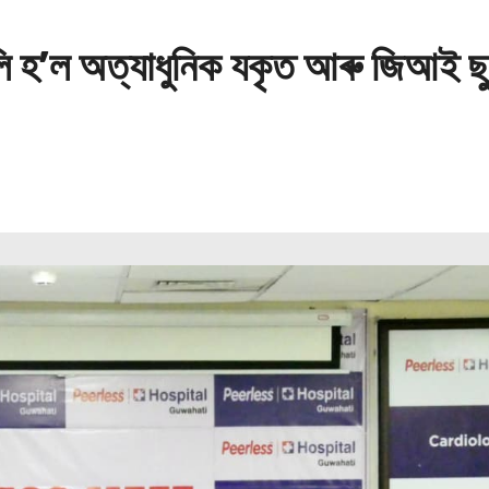
কলি হ’ল অত্যাধুনিক যকৃত আৰু জিআই ছুপ