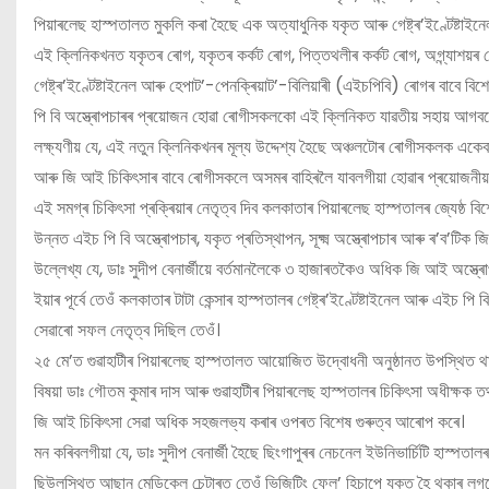
পিয়াৰলেছ হাস্পতালত মুকলি কৰা হৈছে এক অত্যাধুনিক যকৃত আৰু গেষ্ট্ৰ’ইণ্টেষ্টাই
এই ক্লিনিকখনত যকৃতৰ ৰোগ, যকৃতৰ কৰ্কট ৰোগ, পিত্তথলীৰ কৰ্কট ৰোগ, অগ্ন্যাশয়ৰ 
গেষ্ট্ৰ’ইণ্টেষ্টাইনেল আৰু হেপাট’-পেনক্ৰিয়াট’-বিলিয়াৰী (এইচপিবি) ৰোগৰ বাবে বি
পি বি অস্ত্ৰোপচাৰৰ প্ৰয়োজন হোৱা ৰোগীসকলকো এই ক্লিনিকত যাৱতীয় সহায় আগবঢ়
লক্ষ্যণীয় যে, এই নতুন ক্লিনিকখনৰ মূল্য উদ্দেশ্য হৈছে অঞ্চলটোৰ ৰোগীসকলক একেবা
আৰু জি আই চিকিৎসাৰ বাবে ৰোগীসকলে অসমৰ বাহিৰলৈ যাবলগীয়া হোৱাৰ প্ৰয়োজনীয়তা
এই সমগ্ৰ চিকিৎসা প্ৰক্ৰিয়াৰ নেতৃত্ব দিব কলকাতাৰ পিয়াৰলেছ হাস্পতালৰ জ্যেষ্ঠ বিশ
উন্নত এইচ পি বি অস্ত্ৰোপচাৰ, যকৃত প্ৰতিস্থাপন, সূক্ষ্ম অস্ত্ৰোপচাৰ আৰু ৰ’ব’টিক
উল্লেখ্য যে, ডাঃ সুদীপ বেনাৰ্জীয়ে বৰ্তমানলৈকে ৩ হাজাৰতকৈও অধিক জি আই অস্ত্ৰ
ইয়াৰ পূৰ্বে তেওঁ কলকাতাৰ টাটা কেন্সাৰ হাস্পতালৰ গেষ্ট্ৰ’ইণ্টেষ্টাইনেল আৰু এইচ পি
সেৱাৰো সফল নেতৃত্ব দিছিল তেওঁ।
২৫ মে’ত গুৱাহাটীৰ পিয়াৰলেছ হাস্পতালত আয়োজিত উদ্বোধনী অনুষ্ঠানত উপস্থিত থাকে হ
বিষয়া ডাঃ গৌতম কুমাৰ দাস আৰু গুৱাহাটীৰ পিয়াৰলেছ হাস্পতালৰ চিকিৎসা অধীক্ষক ত
জি আই চিকিৎসা সেৱা অধিক সহজলভ্য কৰাৰ ওপৰত বিশেষ গুৰুত্ব আৰোপ কৰে।
মন কৰিবলগীয়া যে, ডাঃ সুদীপ বেনাৰ্জী হৈছে ছিংগাপুৰৰ নেচনেল ইউনিভাৰ্চিটি হাস্পত
ছিউলস্থিত আছান মেডিকেল চেন্টাৰত তেওঁ ভিজিটিং ফেল’ হিচাপে যুক্ত হৈ থকাৰ লগতে 