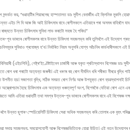
ষেপ সন্দৰ্ভত কয়, “গুৱাহাটীৰ পিয়াৰলেছ হাস্পতালত ডাঃ সুদীপ বেনাৰ্জীৰ এই ক্লিনিক মুকলি হ
ন্নত এইচ পি বি আৰু জি আই চিকিৎসাৰ বাবে ৰোগীসকলে এতিয়াৰে পৰা অসমৰ বাহিৰলৈ যাব 
জৰ ৰাজ্যতে উন্নত চিকিৎসাৰ সুবিধা লাভ কৰাটো সহজ হৈ পৰিব।”
ত্তৰ-পূব ভাৰতৰ ৰোগীসকলৰ বাবে উন্নত চিকিৎসা সহজলভ্য কৰি তুলিবলৈ এই উদ্যোগ গ্ৰহণ
আঁচনিসমূহৰ সুবিধাও প্ৰযোজ্য হ’ব। নিৰ্ধাৰিত নিয়ম অনুসৰি যোগ্য আঁচনিৰ কাৰ্ডধাৰীসকলে এই 
য়াৰী (এইচপিবি), গেষ্ট্ৰ’ইণ্টেষ্টাইনেল চাৰ্জাৰী আৰু যকৃত প্ৰতিস্থাপন বিশেষজ্ঞ ডাঃ সুদীপ 
্যায়তে ৰোগ ধৰা পৰাটো অত্যন্ত জৰুৰী। এই ধৰণৰ বহু ৰোগ দীৰ্ঘদিন ধৰি শৰীৰত নীৰৱে বৃদ্ধি 
ায়ত উপনীত হয়। সজাগতা বৃদ্ধি, সঠিক সময়ত ৰোগ নিৰ্ণয় আৰু উপযুক্ত ৰোগ ব্যৱস্থাপনাই 
স্ত্ৰোপচাৰ হৈছে চিকিৎসাৰ এক অত্যন্ত গুৰুত্বপূৰ্ণ অংশ, বিশেষকৈ যেতিয়া ৰোগ এনে এক প
ৰিয়তে আমি এতিয়া গুৱাহাটী তথা সমগ্ৰ উত্তৰ-পূব ভাৰতৰ ৰোগীসকলৰ বাবে এই বিশেষজ্ঞ দক্
ৰলৈ উন্নত ছুপাৰ-স্পেচিয়েলিটি চিকিৎসা সেৱা অধিক সহজলভ্য কৰি তোলাৰ এক বৃহৎ পৰিক
্থ্য সেৱা সদায় সহজলভ্য, সময়োপযোগী আৰু বিশেষজ্ঞভিত্তিক হোৱা উচিত। এই নতুন উদ্যোগৰ