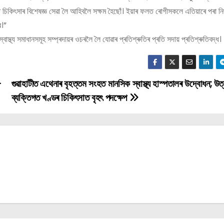
কিৎসাৰ বিশেষজ্ঞ সেৱা লৈ আহিবলৈ সক্ষম হৈছোঁ। ইয়াৰ ফলত ৰোগীসকলে এতিয়াৰে পৰা ন
ব।”
াস্থ্য সমাধানসমূহ সম্প্ৰদায়ৰ ওচৰলৈ লৈ যোৱাৰ প্ৰতিশ্ৰুতিৰ প্ৰতি সদায় প্ৰতিশ্ৰুতিবদ্ধ।
-
গুৱাহাটীত এথেনাৰ বৃহত্তম সংহত মানসিক স্বাস্থ্য হাস্পতালৰ উদ্বোধন; উত
ব্যক্তিগত খণ্ডৰ চিকিৎসাত বৃহৎ পদক্ষেপ