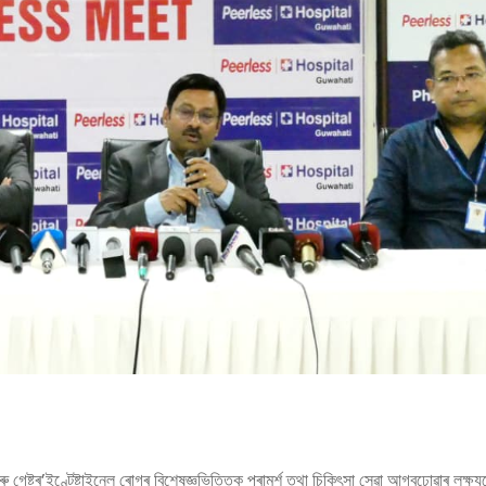
 গেষ্ট্ৰ’ইণ্টেষ্টাইনেল ৰোগৰ বিশেষজ্ঞভিত্তিক পৰামৰ্শ তথা চিকিৎসা সেৱা আগবঢ়োৱাৰ লক্ষ্যৰ