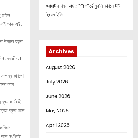
গুৱাহাটীৰ বিমল কাৰ্ছত টাটা মটৰ্ছে মুকলি কৰিলে টাটা
ছিয়েৰা.ইভি
হ জটিল
 জি আই আৰু এইচ
ফলত উন্নত যকৃত
Archives
প বেনাৰ্জীয়ে।
August 2026
 সম্পন্ন কৰিছে।
July 2026
্ত্ৰোপচাৰ
June 2026
ুখ্য কাৰ্যবাহী
 উন্নত যকৃত আৰু
May 2026
April 2026
োৰিয়াৰ
আৰু সংশ্লিষ্ট