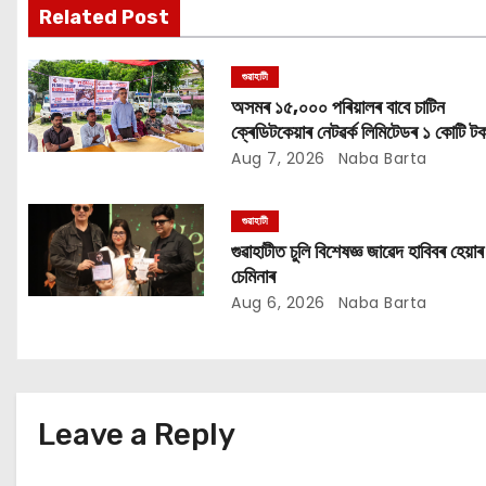
i
Related Post
g
গুৱাহাটী
a
অসমৰ ১৫,০০০ পৰিয়ালৰ বাবে চাটিন
ক্ৰেডিটকেয়াৰ নেটৱৰ্ক লিমিটেডৰ ১ কোটি টক
t
সাহায্য অভিযান
Aug 7, 2026
Naba Barta
i
গুৱাহাটী
o
গুৱাহাটীত চুলি বিশেষজ্ঞ জাৱেদ হাবিবৰ হেয়াৰ
চেমিনাৰ
n
Aug 6, 2026
Naba Barta
Leave a Reply