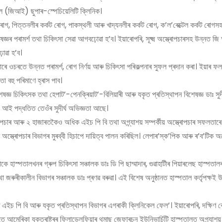
নেল (জিআই) ছুপাৰ-স্পেচিয়েলিটি ক্লিনিক।
ৰোগ, পিত্তনলীৰ কৰ্কট ৰোগ, পাকস্থলী আৰু খাদ্যনলীৰ কৰ্কট ৰোগ, ক’ল’ৰেক্টেল কৰ্কট ৰোগস
শেষজ্ঞৰ পৰামৰ্শ তথা চিকিৎসা সেৱা আগবঢ়োৱা হ’ব। ইয়াৰোপৰি, সূক্ষ্ম অস্ত্ৰোপচাৰসহ উন্নত
োৱা হ’ব।
ৰে ওচৰতে উন্নত পৰামৰ্শ, ৰোগ নিৰ্ণয় আৰু চিকিৎসা পৰিকল্পনাৰ সুফল প্ৰদান কৰা। ইয়াৰ 
 বহু পৰিমাণে হ্ৰাস পাব।
েষজ্ঞ চিকিৎসক তথা হেপাট’-পেনক্ৰিয়াট’-বিলিয়াৰী আৰু যকৃত প্ৰতিস্থাপন বিশেষজ্ঞ ডাঃ সুদী
 জি আই পদ্ধতিত তেওঁৰ সুদীৰ্ঘ অভিজ্ঞতা আছে।
োপচাৰ আৰু ২ হাজাৰতকৈও অধিক এইচ পি বি তথা অগ্ন্যাশয় সম্পৰ্কীয় অস্ত্ৰোপচাৰ সফলতাৰে
 বি অস্ত্ৰোপচাৰ বিভাগৰ মুৰব্বী হিচাপে দায়িত্ব পালন কৰিছিল। লেপাৰ’স্ক’পিক আৰু ৰ’ব’টিক অস
াস্পতালখনৰ গ্ৰুপ চিকিৎসা সঞ্চালক ডাঃ ডি পি ছাম্মাদাৰ, গুৱাহাটীৰ পিয়াৰলেছ হাস্পতালৰ ম
থা জৰুৰীকালীন বিভাগৰ সঞ্চালক ডাঃ প্ৰণৱ বৰুৱা। এই বিশেষ অনুষ্ঠানত হাস্পতাল কৰ্তৃপক্ষই
ালৰ এইচ পি বি আৰু যকৃত প্ৰতিস্থাপন বিভাগৰ এগৰাকী ক্লিনিকেল ফেল’। ইয়াৰোপৰি, দক্ষিণ ক
আমেৰিকা যুক্তৰাষ্ট্ৰৰ ফিলাডেলফিয়াৰ থমাছ জেফাৰচন ইউনিভাৰ্চিটি হাস্পতালত অগ্ন্যাশয় 