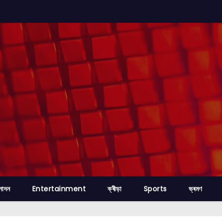
নোদন
Entertainment
ক্ৰীড়া
Sports
ভ্ৰমণ