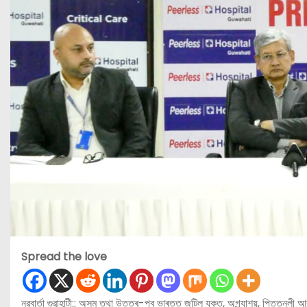
Spread the love
নৱবার্তা গুৱাহাটী:: অসম তথা উত্তৰ-পূব ভাৰতত জটিল যকৃত, অগ্ন্যাশয়, পিত্তনলী আৰু