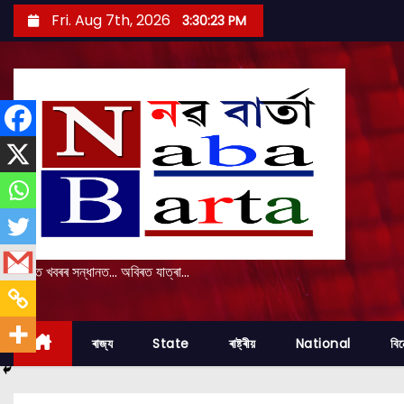
S
Fri. Aug 7th, 2026
3:30:24 PM
k
i
p
t
o
c
o
n
t
e
প্ৰকৃত খবৰৰ সন্ধানত... অবিৰত যাত্ৰা...
n
t
ৰাজ্য
State
ৰাষ্ট্ৰীয়
National
বি