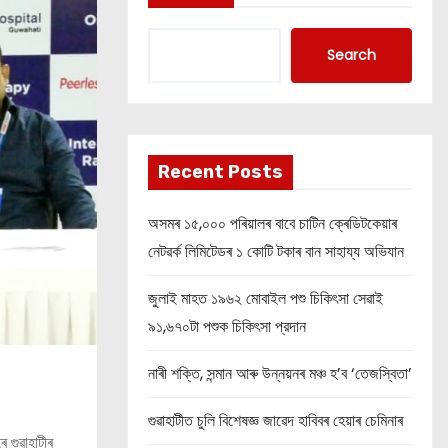
Search
Recent Posts
অসমৰ ১৫,০০০ পৰিয়ালৰ বাবে চাটিন ক্ৰেডিটকেয়াৰ
নেটৱৰ্ক লিমিটেডৰ ১ কোটি টকাৰ বান সাহায্য অভিযান
জুলাই মাহত ১৯৬২ মোবাইল পশু চিকিৎসা সেৱাই
৯১,৬৭০টা পশুক চিকিৎসা প্রদান
নাৰী শক্তি, সন্মান আৰু উন্নয়নৰ মঞ্চ হ’ব ‘তেজস্বিতা’
গুৱাহাটীত চুলি বিশেষজ্ঞ জাৱেদ হাবিবৰ হেয়াৰ চেমিনাৰ
ে গুৱাহাটীৰ