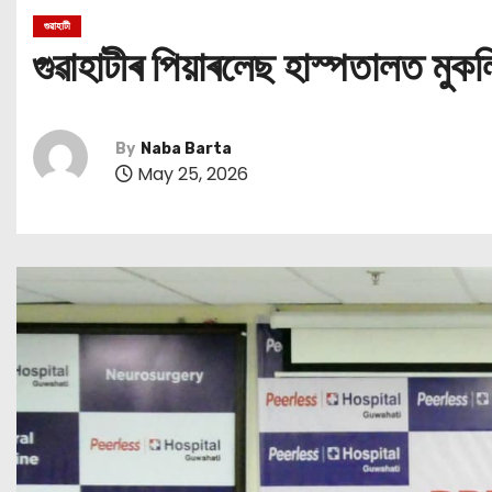
গুৱাহাটী
গুৱাহাটীৰ পিয়াৰলেছ হাস্পতালত মু
By
Naba Barta
May 25, 2026