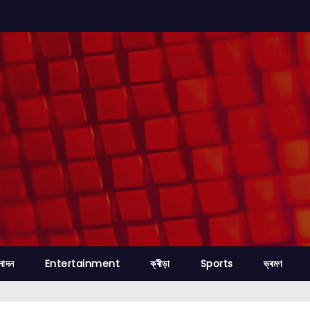
নোদন
Entertainment
ক্ৰীড়া
Sports
ভ্ৰমণ