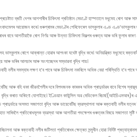
িৰত প্ৰচেষ্টাত ব্ৰতী দেশৰ আগশাৰীৰ চিকিৎসা প্ৰতিষ্ঠান মেডাণ্ট হাস্পতালে মধুমেহ ৰোগ আৰু সা
বাদমেলৰ আয়োজন কৰে। গুৰুগ্ৰামৰ মেডাণ্টৰ পেৰিফেৰেল ভাস্কুলাৰ এণ্ড এণ্ড’ভাস্কুলাৰ ছায
ধৰ বাবে আগতীয়াকৈ ৰোগ নিৰ্ণয় আৰু উন্নত চিকিৎসা বিকল্পৰ গুৰুত্ব আৰু ভৰি ফুলাৰ কাৰ
হ ভাস্কুলাৰ ৰোগে আক্ৰান্ত হোৱাৰ আশংকা যথেষ্ট বৃদ্ধি কৰে। অনিয়ন্ত্ৰিত মধুমেহে ৰক্তবা
য হয় আৰু ভৰিৰ আলচাৰ আৰু অংগচ্ছেদৰ সম্ভাৱনা বৃদ্ধি পায়।
্তবাহী নলীৰ সমস্যাৰ লক্ষণ হ’ব পাৰে আৰু চিকিৎসা নকৰিলে অধিক বেয়া পৰিস্থিতি হ’ব পাৰে 
টিছ আৰু বহি থকা জীৱনশৈলীৰ দৰে বিপদজনক কাৰকৰ অধিক প্ৰাদুৰ্ভাৱৰ বাবে বিশেষ স্বাস্থ্
ধিক বৃদ্ধি কৰাত অৰিহণা যোগাইছে। ইণ্ডিয়ান কাউন্সিল অৱ মেডিকেল ৰিচাৰ্ছ(আইচিএমআৰ)ৰ 
াদুৰ্ভাৱে অসমত সজাগতা বৃদ্ধি আৰু ডায়েবেটিছ ব্যৱস্থাপনা আৰু ৰক্তবাহী নলীৰ যত্নৰ 
 সাৰিবলৈ প্ৰতিৰোধমূলক ব্যৱস্থা আৰু আগতীয়া পদক্ষেপৰ গুৰুত্বৰ বিষয়ে সজাগতা সৃষ্টি
চালনা আৰু ৰক্তবাহী নলীৰ জটিলতা প্ৰতিৰোধৰ ক্ষেত্ৰত সন্মুখীন হোৱা নিৰ্দিষ্ট প্ৰত্যাহ্বানসম