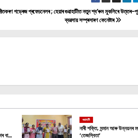
নীতকৰণ গড্ৰেজ প্ৰফেচনেলৰ ; হেয়াৰ
গুৱাহাটীত নতুন শ্ব’ৰুম মুকলিৰে উত্তৰ-পূৰ্
ব্যৱসায় সম্প্ৰসাৰণ ফেনেষ্টাৰ
গুৱাহাটী
নাৰী শক্তি, সন্মান আৰু উন্নয়নৰ মঞ
াৰ বান
‘তেজস্বিতা’