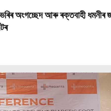
ভৰিৰ অংগচ্ছেদ আৰু ৰক্তবাহী ধমনীৰ জ
্টৰ