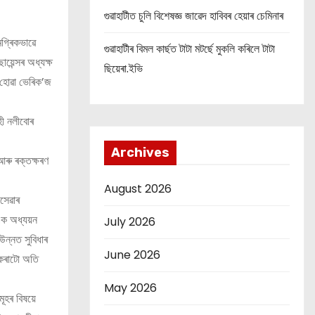
গুৱাহাটীত চুলি বিশেষজ্ঞ জাৱেদ হাবিবৰ হেয়াৰ চেমিনাৰ
মগ্ৰিকভাৱে
গুৱাহাটীৰ বিমল কাৰ্ছত টাটা মটৰ্ছে মুকলি কৰিলে টাটা
়েন্সৰ অধ্যক্ষ
ছিয়েৰা.ইভি
ণ হোৱা ভেৰিক’জ
হী নলীবোৰ
Archives
আৰু ৰক্তক্ষৰণ
August 2026
যসেৱাৰ
এক অধ্যয়ন
July 2026
উন্নত সুবিধাৰ
June 2026
 কৰাটো অতি
May 2026
ূহৰ বিষয়ে