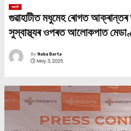
গুৱাহাটী
গুৱাহাটীত মধুমেহ ৰোগত আক্ৰান্তৰ 
সুস্বাস্থ্যৰ ওপৰত আলোকপাত মেডাণ
By
Naba Barta
May 3, 2025