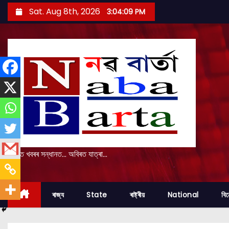
S
Sat. Aug 8th, 2026
3:04:11 PM
k
i
p
t
o
c
o
n
t
e
প্ৰকৃত খবৰৰ সন্ধানত... অবিৰত যাত্ৰা...
n
t
ৰাজ্য
State
ৰাষ্ট্ৰীয়
National
বি