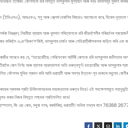
ভেছিভ ইমেজিং কৌশলকে ধৰি বিস্তৃত ভাস্কুলাৰ মূল্যায়ন আৰু বন্ধ ধমনীসমূহ মুকলি কৰিব
ন (ইভিএলএ), আৰএফএ, গ্লু আৰু স্ক্লেৰ’থেৰাপিৰ বিষয়েও আলোচনা কৰে, যিবোৰ নূন্যতম 
ৰা নিয়ন্ত্ৰণ, নিয়মীয়া ব্যায়াম আৰু ধূমপান পৰিত্যাগকে ধৰি জীৱনশৈলীৰ পৰিৱৰ্তনৰ প্ৰয়
 কৰিবলৈ এণ্ড’ক্ৰিন’ল’জিষ্ট, ভাস্কুলাৰ চাৰ্জন আৰু পেডিয়াট্ৰিষ্টসকলক জড়িত কৰি এক বহ
ঃ ৰাজীৱ পাৰেখে কয় যে, “ডায়েবেটিছে পেৰিফেৰেল আৰ্টাৰী ৰোগকে ধৰি ভাস্কুলাৰ জটিলতাৰ আশংক
ৰোগ নিৰ্ণয় আৰু ব্যাপক ব্যৱস্থাপনা অতি গুৰুত্বপূৰ্ণ। ডায়েবেটিছ আৰু ভাস্কুলাৰ স্বাস্
ৰচালিত কৌশলৰ সুবিধা প্ৰদান কৰি আমি গুৱাহাটী আৰু সমগ্ৰ উত্তৰ-পূব ভাৰতৰ মধুমেহ ৰোগী
প্ৰদায়ৰ প্ৰসাৰৰ প্ৰতি চিকিৎসালয়খনৰ দায়বদ্ধতাক গুৰুত্ব দিয়ে। এই পদক্ষেপসমূহে সহানুভূ
ে সুলভ কৰাৰ নিজৰ বিস্তৃত লক্ষ্যক প্ৰতিফলিত কৰে।
ভেলী হাস্পতাল, জি এছ ৰোড, মথুৰা নগৰ, বৰমটৰিয়া, গুৱাহাটী। অধিক তথ্যৰ বাবে 76388 26