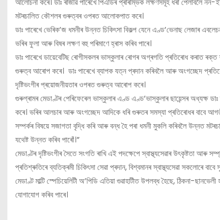
আলোচনা কৰে। ডাঃ ৰাজীৱ পাৰেখে পিএডিৰ প্ৰাৰম্ভিক লক্ষণসমূহ ধৰা পেলাবলৈ নন-ইন
মটৰচালিত কৌশলৰ গুৰুত্বৰ ওপৰত আলোকপাত কৰে।
ডাঃ পাৰেখে ভেৰিক’জ ধমনীৰ উন্নত চিকিৎসা বিকল্প যেনে এণ্ড’ভেনাছ লেজাৰ এবলেচ
ভৰিৰ ফুলা আৰু বিষৰ লক্ষণ বহু পৰিমাণে হ্ৰাস কৰিব পাৰে।
ডাঃ পাৰেখে ডায়েবেটিছ ৰোগীসকলৰ ভাস্কুলাৰ ৰোগৰ অগ্ৰগতি প্ৰতিৰোধ কৰাত ৰক্ত শৰ্ক
গুৰুত্ব আৰোপ কৰে। ডাঃ পাৰেখে ব্যাপক যত্ন প্ৰদান কৰিবলৈ আৰু অংগচ্ছেদ প্ৰতিৰোধ
দৃষ্টিভংগীৰ প্ৰয়োজনীয়তাৰ ওপৰত গুৰুত্ব আৰোপ কৰে।
গুৰুগ্ৰামৰ মেডাণ্টৰ পেৰিফেৰেল ভাস্কুলাৰ এণ্ড এণ্ড’ভাস্কুলাৰ ছায়েন্সৰ অধ্যক্ষ ডা
কৰে। ভৰিৰ আলচাৰ আৰু অংগচ্ছেদ আদিকে ধৰি গুৰুতৰ সমস্যা প্ৰতিৰোধৰ বাবে আগতীয়াকৈ 
সম্পৰ্কৰ বিষয়ে সজাগতা বৃদ্ধি কৰি আৰু বন্ধ হৈ পৰা ধমনী মুকলি কৰিবলৈ উন্নত মট
যথেষ্ট উন্নত কৰিব পাৰোঁ।”
মেডাণ্টৰ দৃষ্টিভংগীৰ সৈতে সংগতি ৰাখি এই পদক্ষেপে স্বাস্থ্যসেৱাৰ উৎকৃষ্টতা আৰু সম্
প্ৰতিশ্ৰুতিৰে ব্যতিক্ৰমী চিকিৎসা সেৱা প্ৰদান, বিশ্বমানৰ স্বাস্থ্যসেৱা সকলোৰে বাব
মেডাণ্ট মাল্টি স্পেচিয়েলিটী অ’পিডি এতিয়া গুৱাহাটীত উপলব্ধ হৈছে, ঠিকনা-ছান
যোগাযোগ কৰিব পাৰে।