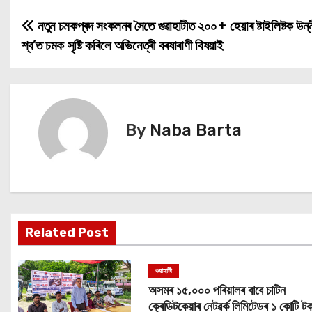
নতুন চমকপ্ৰদ সংকলনৰ সৈতে গুৱাহাটীত ২০০+ হেয়াৰ ষ্টাইলিষ্টক উন্
P
শ্ব’ত চমক সৃষ্টি কৰিলে অভিনেত্ৰী বৰষাৰাণী বিষয়াই
o
s
t
By
Naba Barta
n
a
v
i
Related Post
g
গুৱাহাটী
a
অসমৰ ১৫,০০০ পৰিয়ালৰ বাবে চাটিন
ক্ৰেডিটকেয়াৰ নেটৱৰ্ক লিমিটেডৰ ১ কোটি টক