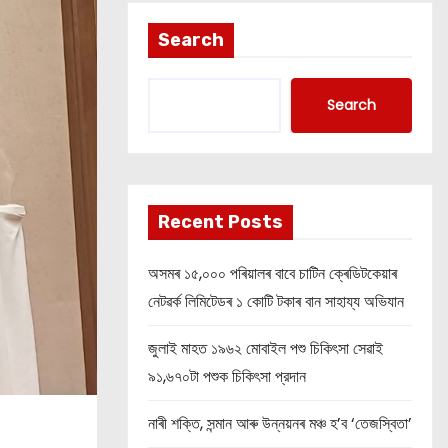
Search
Search
Recent Posts
অসমৰ ১৫,০০০ পৰিয়ালৰ বাবে চাটিন ক্ৰেডিটকেয়াৰ
নেটৱৰ্ক লিমিটেডৰ ১ কোটি টকাৰ বান সাহায্য অভিযান
জুলাই মাহত ১৯৬২ মোবাইল পশু চিকিৎসা সেৱাই
৯১,৬৭০টা পশুক চিকিৎসা প্রদান
নাৰী শক্তি, সন্মান আৰু উন্নয়নৰ মঞ্চ হ’ব ‘তেজস্বিতা’