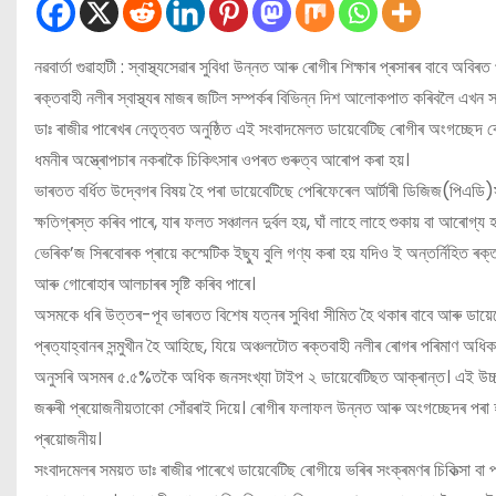
নৱবার্তা গুৱাহাটী : স্বাস্থ্যসেৱাৰ সুবিধা উন্নত আৰু ৰোগীৰ শিক্ষাৰ প্ৰসাৰৰ বাবে অব
ৰক্তবাহী নলীৰ স্বাস্থ্যৰ মাজৰ জটিল সম্পৰ্কৰ বিভিন্ন দিশ আলোকপাত কৰিবলৈ এখন সং
ডাঃ ৰাজীৱ পাৰেখৰ নেতৃত্বত অনুষ্ঠিত এই সংবাদমেলত ডায়েবেটিছ ৰোগীৰ অংগচ্ছেদ ৰো
ধমনীৰ অস্ত্ৰোপচাৰ নকৰাকৈ চিকিৎসাৰ ওপৰত গুৰুত্ব আৰোপ কৰা হয়।
ভাৰতত বৰ্ধিত উদ্বেগৰ বিষয় হৈ পৰা ডায়েবেটিছে পেৰিফেৰেল আৰ্টাৰী ডিজিজ(পিএডি)স
ক্ষতিগ্ৰস্ত কৰিব পাৰে, যাৰ ফলত সঞ্চালন দুৰ্বল হয়, ঘাঁ লাহে লাহে শুকায় বা আৰোগ্
ভেৰিক’জ সিৰবোৰক প্ৰায়ে কস্মেটিক ইছ্যু বুলি গণ্য কৰা হয় যদিও ই অন্তৰ্নিহিত ৰক
আৰু গোৰোহাৰ আলচাৰৰ সৃষ্টি কৰিব পাৰে।
অসমকে ধৰি উত্তৰ-পূব ভাৰতত বিশেষ যত্নৰ সুবিধা সীমিত হৈ থকাৰ বাবে আৰু ডায়েবে
প্ৰত্যাহ্বানৰ সন্মুখীন হৈ আহিছে, যিয়ে অঞ্চলটোত ৰক্তবাহী নলীৰ ৰোগৰ পৰিমাণ অ
অনুসৰি অসমৰ ৫.৫%তকৈ অধিক জনসংখ্যা টাইপ ২ ডায়েবেটিছত আক্ৰান্ত। এই উচ্চ প্ৰ
জৰুৰী প্ৰয়োজনীয়তাকো সোঁৱৰাই দিয়ে। ৰোগীৰ ফলাফল উন্নত আৰু অংগচ্ছেদৰ পৰা হাত
প্ৰয়োজনীয়।
সংবাদমেলৰ সময়ত ডাঃ ৰাজীৱ পাৰেখে ডায়েবেটিছ ৰোগীয়ে ভৰিৰ সংক্ৰমণৰ চিকিত্সা বা পৰি