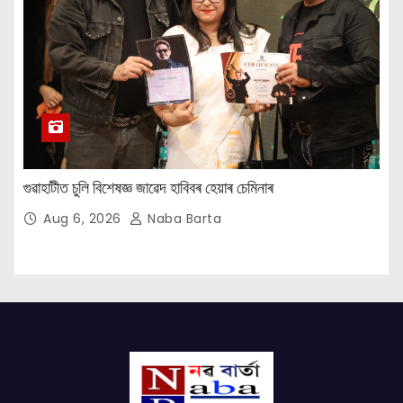
গুৱাহাটীত চুলি বিশেষজ্ঞ জাৱেদ হাবিবৰ হেয়াৰ চেমিনাৰ
Aug 6, 2026
Naba Barta