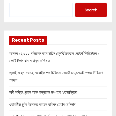
Search
Recent Posts
অসমৰ ১৫,০০০ পৰিয়ালৰ বাবে চাটিন ক্ৰেডিটকেয়াৰ নেটৱৰ্ক লিমিটেডৰ ১
কোটি টকাৰ বান সাহায্য অভিযান
জুলাই মাহত ১৯৬২ মোবাইল পশু চিকিৎসা সেৱাই ৯১,৬৭০টা পশুক চিকিৎসা
প্রদান
নাৰী শক্তি, সন্মান আৰু উন্নয়নৰ মঞ্চ হ’ব ‘তেজস্বিতা’
গুৱাহাটীত চুলি বিশেষজ্ঞ জাৱেদ হাবিবৰ হেয়াৰ চেমিনাৰ