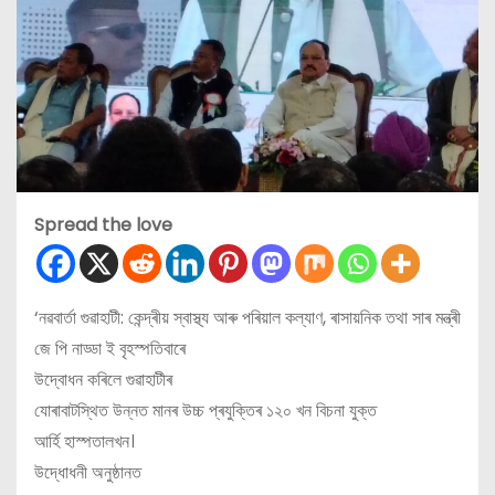
Spread the love
‘নৱবাৰ্তা গুৱাহাটী: কেন্দ্ৰীয় স্বাস্থ্য আৰু পৰিয়াল কল্যাণ, ৰাসায়নিক তথা সাৰ মন্ত্ৰী
জে পি নাড্ডা ই বৃহস্পতিবাৰে
উদ্বোধন কৰিলে গুৱাহাটীৰ
যোৰাবাটস্থিত উন্নত মানৰ উচ্চ প্ৰযুক্তিৰ ১২০ খন বিচনা যুক্ত
আৰ্হি হাস্পতালখন।
উদ্ধোধনী অনুষ্ঠানত