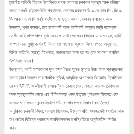
সন্মানীয় অতিথি হিচাপে উপস্থিত থাকে মেঘালয় চৰকাৰৰ স্বাস্থ্য আৰু পৰিয়াল
কল্যাণ মন্ত্ৰী ৱাইলাডমিকি শ্বাইল্লা, মেঘালয় চৰকাৰৰ চি এণ্ড আৰ ডি , জি এ
ডি আৰু এছ এ ডি মন্ত্ৰী সষ্টেনেছ ছ’হতুন, অসম চৰকাৰৰ ৰূপান্তৰ আৰু
উন্নয়ন, শ্ৰম কল্যাণ, চাহ জনগোষ্ঠী আৰু আদিবাসী কল্যাণ মন্ত্ৰী ৰামেশ্বৰ
তেলী, আৰ্হি হাস্পতালৰ মুখ্য অধ্যক্ষ তথা মেঘালয়ৰ বিধায়ক এ এল হেক, আৰ্হি
হাস্পতালৰৰ মুখ্য কাৰ্যবাহী বিষয়া ডাঃ মহামায়া প্ৰসাদ সিংহ লগতে অনুষ্ঠানত
বিশিষ্ট অতিথি, স্বাস্থ্য বিশেষজ্ঞ, সমাজনেতা আৰু বহু সংখ্যক সাধাৰণ নাগৰিক
উপস্থিত থাকে।
উল্লেখ‍্য, আৰ্হি হাস্পতালৰ মূল লক্ষ্য হৈছে সুলভ মূল্যত উচ্চ মানৰ স্বাস্থ্যসেৱা
আগবঢ়োৱা। উন্নত ডায়াগনষ্টিক সুবিধা, আধুনিক অপাৰেচন থিয়েটাৰ, ক্ৰিটিকেল
কেয়াৰ ইউনিট, জৰুৰীকালীন আৰু ট্ৰমা কেয়াৰ সেৱা, লগতে অভিজ্ঞ চিকিৎসক
আৰু স্বাস্থ্যকৰ্মীৰ সৈতে এই চিকিৎসালয় খনক উত্তৰ পূৰ্বাঞ্চলৰ ভিতৰত এক
অন্যতম চিকিৎসা কেন্দ্ৰ হিচাপে গঢ়ি তোলাৰ লক্ষ্য নিৰ্ধাৰণ কৰা হৈছে।
অনুষ্ঠানত চৰকাৰী বিষয়া, স্বাস্থ্য বিশেষজ্ঞ, উদ্যোগপতি, সমাজসেৱী সংগঠন আৰু
অঞ্চলটোৰ বিভিন্ন প্ৰান্তৰ নাগৰিকসকলৰ উপস্থিতিয়ে অনুষ্ঠানটিৰ সৌষ্ঠৱ
বঢ়ায়।