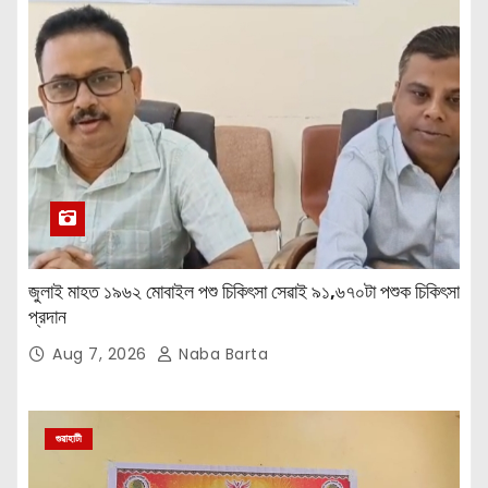
জুলাই মাহত ১৯৬২ মোবাইল পশু চিকিৎসা সেৱাই ৯১,৬৭০টা পশুক চিকিৎসা
প্রদান
Aug 7, 2026
Naba Barta
গুৱাহাটী