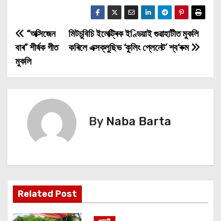
“অক্সিজেন
মিটচুবিচি ইলেক্ট্ৰিক ইণ্ডিয়াই গুৱাহাটীত মুকলি
P
বাৰ” শীৰ্ষক গীত
কৰিলে এক্সক্লুছিভ ‘কুলিং প্লেনেট’ শ্ব’ৰুম
o
মুকলি
s
t
n
By
Naba Barta
a
v
i
Related Post
g
গুৱাহাটী