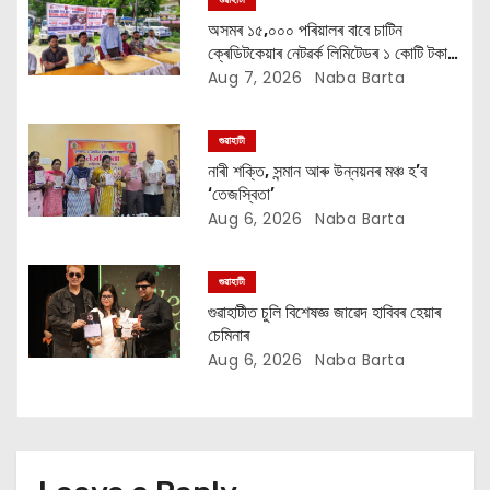
a
অসমৰ ১৫,০০০ পৰিয়ালৰ বাবে চাটিন
t
ক্ৰেডিটকেয়াৰ নেটৱৰ্ক লিমিটেডৰ ১ কোটি টকাৰ
বান সাহায্য অভিযান
Aug 7, 2026
Naba Barta
i
o
গুৱাহাটী
নাৰী শক্তি, সন্মান আৰু উন্নয়নৰ মঞ্চ হ’ব
n
‘তেজস্বিতা’
Aug 6, 2026
Naba Barta
গুৱাহাটী
গুৱাহাটীত চুলি বিশেষজ্ঞ জাৱেদ হাবিবৰ হেয়াৰ
চেমিনাৰ
Aug 6, 2026
Naba Barta