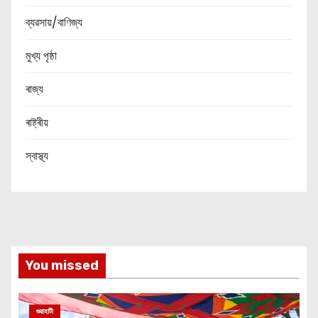
ব্যৱসায়/বাণিজ্য
মুখ্য পৃষ্ঠা
ৰাজ্য
ৰাষ্ট্ৰীয়
স্বাস্থ্য
You missed
গুৱাহাটী