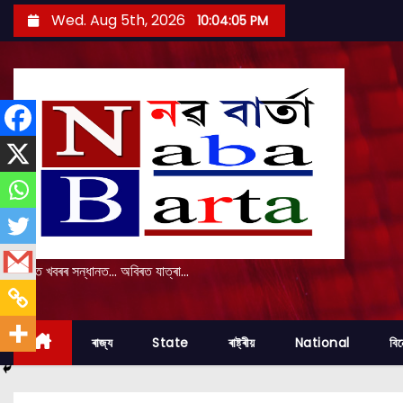
S
Wed. Aug 5th, 2026
10:04:06 PM
k
i
p
t
o
c
o
n
t
e
প্ৰকৃত খবৰৰ সন্ধানত... অবিৰত যাত্ৰা...
n
t
ৰাজ্য
State
ৰাষ্ট্ৰীয়
National
বি