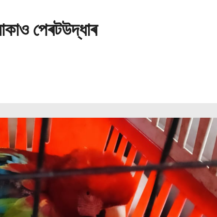
াকাও পেৰটউদ্ধাৰ