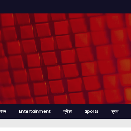
নোদন
Entertainment
ক্ৰীড়া
Sports
ভ্ৰমণ