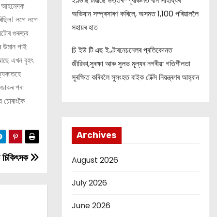
ইণ্ডাছ টাৱাৰ্ছে উত্তৰ-পূৰ্বাঞ্চলত বান সাহায্যৰ
াছ আহমেদক
অভিযান সম্প্ৰসাৰণ কৰিলে, অসমত 1,100 পৰিয়াললৈ
ৰিছিল। লগে লগে
সহায়ৰ হাত
টোৰ গুৰুত্ব
ৰ উমান পাই
চি ইউ টি এছ ইণ্টাৰনেচনেলৰ প্ৰতিবেদনত
 আছে এখন বৃহৎ
জীৱিকা,সুৰক্ষা আৰু সুলভ মূল্যৰ নগৰীয়া গতিশীলতা
ত্যকাতহে
সুৰক্ষিত কৰিবলৈ সুসংহত বাইক টেক্সি নিয়ন্ত্ৰণৰ আহ্বান
 জাকৰ পৰা
য়ে চোৰাংকৈ
Archives
্ঞ চিকিৎসক
August 2026
July 2026
June 2026