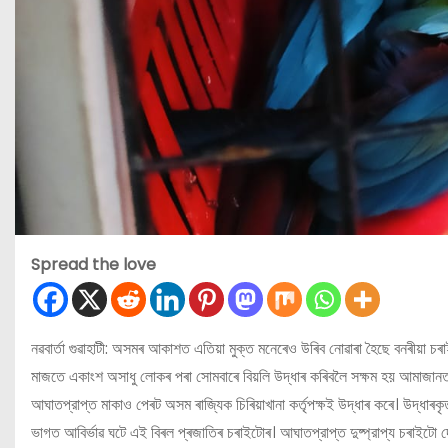
Spread the love
নৱবার্তা গুৱাহাটী: অসমৰ আকাশত এতিয়া মুক্ত মনেৰেও উৰিব নোৱাৰা হৈছে বনৰীয়া চৰা
মাজতে একাংশ অসাধু লোকৰ পৰা সোমবাৰে বিয়লি উদ্ধাৰ কৰিবলৈ সক্ষম হয় আমাজানত উ
আঘাতপ্রাপ্ত মাকাও পেৰট অসম ৰাজ্যিক চিৰিয়াখানা কর্তৃপক্ষই উদ্ধাৰ কৰে। উদ্ধাৰ
ভাগত আবিৰ্ভাৱ ঘটে এই বিৰল প্ৰজাতিৰ চৰাইটোৰ। আঘাতপ্রাপ্ত দুষ্প্রাপ্য চৰাইট