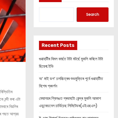
Search
Recent Posts
গুৱাহাটীৰ বিমল কাৰ্ছত টাটা মটৰ্ছে মুকলি কৰিলে টাটা
ছিয়েৰা.ইভি
অ’ মাই ডগ’ চলচ্চিত্ৰৰ শুভমুক্তিৰ পূৰ্বে গুৱাহাটীত
বিশেষ প্ৰদৰ্শন
ৰিস্থিতিৰ
মেঘালয়ৰ শ্বিলঙত প্ৰথমটো কেন্দ্ৰ মুকলি আকাশ
 বন্দী কৰা এটা
এডুকেচনেল চাৰ্ভিচেছ লিমিটেডৰ(এইএছএল)
োমবাৰে বিয়লিৰ
ঘৰৰ গছত আশ্রয়