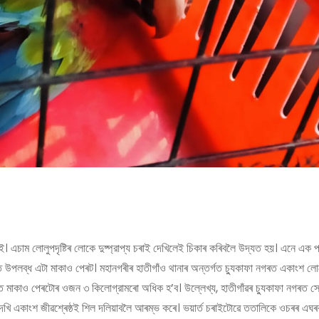
ই। এচাম লোলুপদৃষ্টিৰ লোকে দুষ্প্রাপ্য চৰাই দেখিলেই চিকাৰ কৰিবলৈ উদ্যত হয়। এনে এক প
পলব্ধ এটা মাকাও পেৰট। মহানগৰীৰ হাতীগাঁও থানাৰ অন্তৰ্গত চ্যুকাফা নগৰত একাংশ লোকে
কৃত মাকাও পেৰটোৰ ওজন ৩ কিলোগ্রামৰো অধিক হ’ব। উল্লেখ্য, হাতীগাঁৱৰ চ্যুকাফা নগৰত স
ো দেখি একাংশ জীৱশ্ৰেষ্ঠই শিল দলিয়াবলৈ আৰম্ভ কৰে। ভয়ার্ত চৰাইটোৱে ততালিকে ওচৰৰ এ