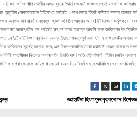
। এই কথা জানিব পাৰি স্থানীয় এজন যুৱকে ‘আমাৰ অসম’ কাকতৰ জ্যেষ্ঠ সাংবাদিক আলিয়
ট প্রকৃতিৰ লোককেইজনে ইতিমধ্যে চৰাইটো ২ লাখ টকাত বিক্রী কৰিবলৈ দৰদাম আৰম্ভ ক
ক্ষক অৱগত কৰি যাৱতীয় ব্যৱস্থা গ্রহণ কৰিবলৈ আহ্বান জনায়। চিৰিয়াখানা কর্তৃপক্ষয়ো বিষয়
ীৰ সহযোগত ঘটনাস্থলীৰ পৰা চৰাইটো উদ্ধাৰ কৰে। অৱশ্যে আৰক্ষী আৰু বনবিভাগৰ উপস্থিতি
প্ত চৰাইটোৰ চিকিৎসা প্ৰক্ৰিয়া আৰম্ভ হৈছে। গুৰুত্বপূৰ্ণ কথা হ’ল মাকাও পেৰটৰ অসমত
 ইপিনে বনবিভাগৰ সূত্ৰই জনোৱা মতে, এই বিৰল প্ৰজাতিৰ ভাটো চৰাইটো কেৱল আমাজান উপ
ৰ নির্দিষ্ট সময়সীমাৰ ভিতৰত আমাজানলৈ উভতি যায়। অতি সৌন্দর্যশালী এইবিধ চৰাইৰ একাংশ
চৰাইটো ক’ৰ পৰা কেনেকৈ আহিল বা কোনো ব্যৱসায়ীয়ে বিক্ৰীৰ বাবে আনিছিল নে চোৰাং চিকাৰী
ন্দ্ৰ
গুৱাহাটীত ছিংগাপুৰৰ বৃক্কৰোগৰ বিশেষজ