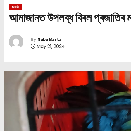
গুৱাহাটী
আমাজানত উপলব্ধ বিৰল প্ৰজাতিৰ ম
By
Naba Barta
May 21, 2024