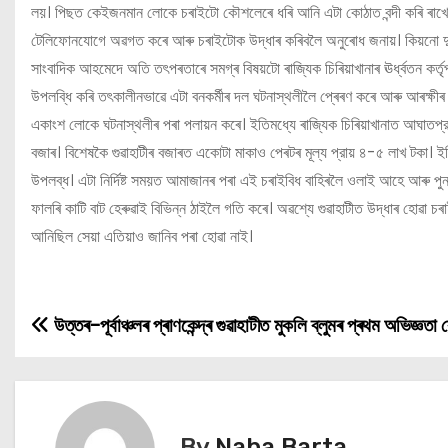
লয়। পিছত কেইজনমান লোকে চৰাইটো কৌশলেৰে ধৰি আনি এটা কোঠাত বন্দী কৰি ৰাখে
টেলিফোনযোগে অৱগত কৰে আৰু চৰাইটোক উদ্ধাৰ কৰিবলৈ অনুৰোধ জনায়। কিয়নো দুষ্
সাংবাদিক আহমেদে অতি তৎপৰতাৰে সমগ্ৰ বিষয়টো ৰাজ্যিক চিৰিয়াখানাৰ ঊর্ধ্বতন কর্তৃপ
উপলব্ধি কৰি তৎকালীনভাৱে এটা বনকৰ্মীৰ দল ঘটনাস্থলীলৈ প্ৰেৰণ কৰে আৰু আৰক্ষ
একাংশ লোকে ঘটনাস্থলীৰ পৰা পলায়ন কৰে। ইতিমধ্যে ৰাজ্যিক চিৰিয়াখানাত আঘাতপ্রা
বজাৰ। বিশেষকৈ গুৱাহাটীৰ বজাৰত একোটা মাকাও পেৰটৰ মূল্য প্রায় ৪-৫ লাখ টকা।
উপলব্ধ। এটা নির্দিষ্ট সময়ত আমাজানৰ পৰা এই চৰাইবিধ বাহিৰলৈ ওলাই আহে আৰু পুন
ফালৰি কাটি বাট হেৰুৱাই বিভিন্ন ঠাইলৈ গতি কৰে। অৱশ্যে গুৱাহাটীত উদ্ধাৰ হোৱা 
আনিছিল সেয়া এতিয়াও জানিব পৰা হোৱা নাই।
উত্তৰ-পূৰ্বাঞ্চলৰ প্ৰাণকেন্দ্ৰ গুৱাহাটীত মুকলি ব্লুমৰ প্ৰথম অভিজ্ঞতা কে
P
o
s
By
Naba Barta