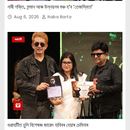
নাৰী শক্তি, সন্মান আৰু উন্নয়নৰ মঞ্চ হ’ব ‘তেজস্বিতা’
Aug 6, 2026
Naba Barta
গুৱাহাটী
গুৱাহাটীত চুলি বিশেষজ্ঞ জাৱেদ হাবিবৰ হেয়াৰ চেমিনাৰ