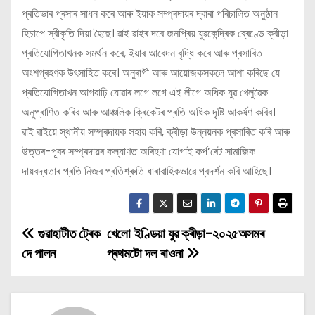
প্ৰতিভাৰ প্ৰসাৰ সাধন কৰে আৰু ইয়াক সম্প্ৰদায়ৰ দ্বাৰা পৰিচালিত অনুষ্ঠান
হিচাপে স্বীকৃতি দিয়া হৈছে। ৱাই ৱাইৰ দৰে জনপ্ৰিয় যুৱকেন্দ্ৰিক ব্ৰেণ্ডে ক্ৰীড়া
প্ৰতিযোগিতাখনক সমৰ্থন কৰে, ইয়াৰ আবেদন বৃদ্ধি কৰে আৰু প্ৰসাৰিত
অংশগ্ৰহণক উৎসাহিত কৰে। অনুৰাগী আৰু আয়োজকসকলে আশা কৰিছে যে
প্ৰতিযোগিতাখন আগবাঢ়ি যোৱাৰ লগে লগে এই লীগে অধিক যুৱ খেলুৱৈক
অনুপ্ৰাণিত কৰিব আৰু আঞ্চলিক ক্ৰিকেটৰ প্ৰতি অধিক দৃষ্টি আকৰ্ষণ কৰিব।
ৱাই ৱাইয়ে স্থানীয় সম্প্ৰদায়ক সহায় কৰি, ক্ৰীড়া উন্নয়নক প্ৰসাৰিত কৰি আৰু
উত্তৰ-পূবৰ সম্প্ৰদায়ৰ কল্যাণত অৰিহণা যোগাই কৰ্প’ৰেট সামাজিক
দায়বদ্ধতাৰ প্ৰতি নিজৰ প্ৰতিশ্ৰুতি ধাৰাবাহিকভাৱে প্ৰদৰ্শন কৰি আহিছে।
গুৱাহাটীত ট্ৰেক
খেলো ইণ্ডিয়া যুৱ ক্ৰীড়া-২০২৫অসমৰ
P
দে পালন
প্ৰথমটো দল ৰাওনা
o
s