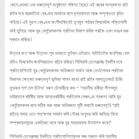
কেলেণ্ডাৰত এক গুৰুত্বপূৰ্ণ অনুষ্ঠানত পৰিণত হৈছে। এই বছৰৰ সংস্কৰণত ৱাই
ৱাইৰ দৰে বহুজাতিক ব্ৰেণ্ডৰ সমৰ্থনৰ বাবে দৃশ্যমানতা আৰু সম্পৃক্ততা বৃদ্ধি
পাইছে। এই নুডল ব্ৰেণ্ডৰ অংশীদাৰিত্বই তৃণমূল পৰ্যায়ৰ ক্ৰিকেটক শক্তিশালী
কৰি তুলিছে আৰু যুৱ খেলুৱৈসকলক প্ৰতিভা বিকাশ কৰিব পৰাকৈ এখন ডাঙৰ মঞ্চ
প্ৰদান কৰিছে।
উত্তৰ বংগ আৰু উত্তৰ-পূব ভাৰতত ফুটবল এতিয়াও আটাইতকৈ জনপ্ৰিয় খেল
যদিও ক্ৰিকেটৰ জনপ্ৰিয়তাও বাঢ়িব ধৰিছে। শিলিগুৰি চেলেঞ্জাৰছ ট্ৰফীৰ দৰে
প্ৰতিযোগিতাই যুৱ খেলুৱৈসকলক অভিজ্ঞতা অৰ্জন আৰু তেওঁলোকৰ প্ৰতিভা
বিকাশৰ ক্ষেত্ৰত গুৰুত্বপূৰ্ণ ভূমিকা পালন কৰে। ৱাই ৱাইৰ প্ৰস্তুতকৰ্তা চিজি
ফুডছৰ গ্ল’বেল চিইঅ’ বৰুণ চৌধাৰীয়ে কয় – ‘স্থানীয় ক্ৰীড়া লীগসমূহ
ভৱিষ্যতৰ ৰাষ্ট্ৰীয় আৰু আন্তঃৰাষ্ট্ৰীয় প্ৰতিভাৰ মেৰুদণ্ড স্বৰূপ। আমি যুৱ
খেলুৱৈসকলৰ বাবে সঠিক মঞ্চ আৰু অভিজ্ঞতা সৃষ্টি কৰাটো গুৰুত্বপূৰ্ণ। “ৱাই
ৱাইয়ে সদায় এনে পদক্ষেপক সমৰ্থন কৰি গৌৰৱ অনুভৱ কৰি আহিছে যিয়ে
সম্প্ৰদায়সমূহক একত্ৰিত কৰে আৰু যুৱ সম্ভাৱনাক উদযাপন কৰে।”
শিলিগুৰি চেলেঞ্জাৰছ ট্ৰফীয়ে প্ৰতিযোগিতামূলক মঞ্চ প্ৰদান কৰি স্থানীয়