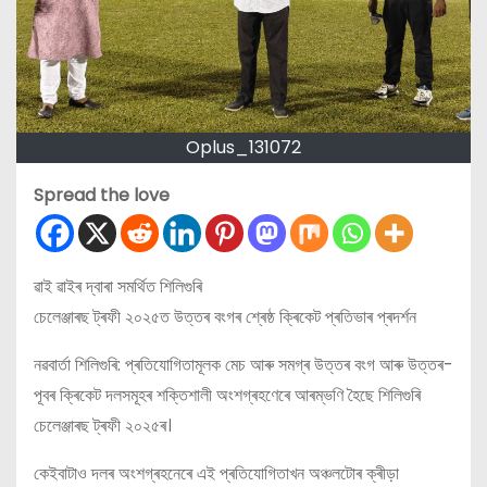
Oplus_131072
Spread the love
ৱাই ৱাইৰ দ্বাৰা সমৰ্থিত শিলিগুৰি
চেলেঞ্জাৰছ ট্ৰফী ২০২৫ত উত্তৰ বংগৰ শ্ৰেষ্ঠ ক্ৰিকেট প্ৰতিভাৰ প্ৰদৰ্শন
নৱবার্তা শিলিগুৰি: প্ৰতিযোগিতামূলক মেচ আৰু সমগ্ৰ উত্তৰ বংগ আৰু উত্তৰ-
পূবৰ ক্ৰিকেট দলসমূহৰ শক্তিশালী অংশগ্ৰহণেৰে আৰম্ভণি হৈছে শিলিগুৰি
চেলেঞ্জাৰছ ট্ৰফী ২০২৫ৰ।
কেইবাটাও দলৰ অংশগ্ৰহনেৰে এই প্ৰতিযোগিতাখন অঞ্চলটোৰ ক্ৰীড়া