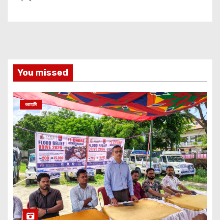
You missed
গুৱাহাটী