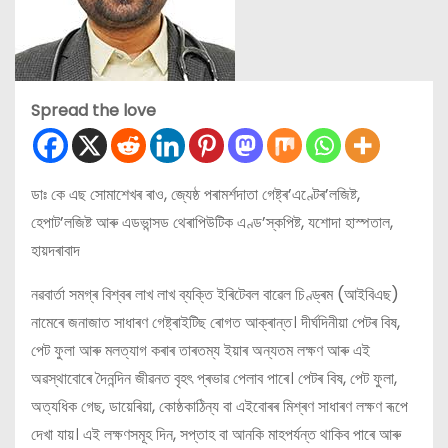
Spread the love
ডাঃ কে এছ সোমাশেখৰ ৰাও, জ্যেষ্ঠ পৰামৰ্শদাতা গেষ্ট্ৰ’এণ্টেৰ’লজিষ্ট,
হেপাট’লজিষ্ট আৰু এডভান্সড থেৰাপিউটিক এণ্ড’স্কপিষ্ট, যশোদা হাস্পতাল,
হায়দৰাবাদ
নৱবার্তা সমগ্ৰ বিশ্বৰ লাখ লাখ ব্যক্তি ইৰিটেবল বাৱেল চিণ্ড্ৰম (আইবিএছ)
নামেৰে জনাজাত সাধাৰণ গেষ্ট্ৰাইটিছ ৰোগত আক্ৰান্ত। দীৰ্ঘদিনীয়া পেটৰ বিষ,
পেট ফুলা আৰু মলত্যাগ কৰাৰ তাৰতম্য ইয়াৰ অন্যতম লক্ষণ আৰু এই
অৱস্থাবোৰে দৈনন্দিন জীৱনত বৃহৎ প্ৰভাৱ পেলাব পাৰে। পেটৰ বিষ, পেট ফুলা,
অত্যধিক গেছ, ডায়েৰিয়া, কোষ্ঠকাঠিন্য বা এইবোৰৰ মিশ্ৰণ সাধাৰণ লক্ষণ ৰূপে
দেখা যায়। এই লক্ষণসমূহ দিন, সপ্তাহ বা আনকি মাহপৰ্যন্ত থাকিব পাৰে আৰু