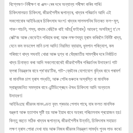
বিশ্লেষণ-নিৰীক্ষণ বা এক্স-ৰেৰ দৰে অন্যান্য পৰীক্ষা কৰিব পাৰি।
চিকিৎসালয়ত চিকিৎসা, জীৱনশৈলীৰ ৰূপান্তৰ, খাদ্যৰ পৰিৱৰ্তন আদি এই
সকলোবোৰ আইবিএছৰ চিকিৎসাৰ অংশ। খাদ্যৰ সালসলনিৰ ভিতৰত ফল-মূল,
শাক-পাচলি, শস্য, বাদাম বেছিকৈ খাই আঁহ(ফাইবাৰ) আহৰণ; অসহিষ্ণু হ’লে
লেক্ট’জ আৰু কেফেইন পৰিহাৰ কৰা; আৰু লক্ষণসমূহ হ্ৰাস কৰিবলৈ নিৰ্দিষ্ট খাদ্য,
যেনে কম ফডমেপ মানি চলা আদি। নিয়মিত ব্যায়াম, ধূমপান পৰিত্যাগ, কম
পৰিমাণে খাদ্য সঘনাই খোৱা আৰু দুগ্ধ বা ঘেঁহুজাতীয় সামগ্ৰীৰ দৰে নিৰ্বাচিত
খাদ্য চিনাক্ত কৰা আদি সকলোবোৰেই জীৱনশৈলীৰ পৰিৱৰ্তনৰ উদাহৰণ। গাট
ফ্লৰা নিয়ন্ত্ৰণৰ বাবে প্ৰ’বায়’টিক, গাট-ব্ৰেইনৰ যোগাযোগ বৃদ্ধিৰ বাবে পৰামৰ্শ
বা মানসিক চাপ হ্ৰাস পদ্ধতি, আৰু পেটৰ গুৰুতৰ অস্বস্তি বা মানসিক
স্বাস্থ্যজনিত সমস্যাৰ বাবে এন্টিডিপ্ৰেছন ঔষধ চিকিৎসা আদি অন্যতম
উদাহৰণ।
আইবিএছে জীৱনৰ মানদণ্ডত বৃহৎ প্ৰভাৱ পেলাব পাৰে, যাৰ ফলত মানসিক
যন্ত্ৰণা আৰু হতাশাৰ সৃষ্টি হয় আৰু ইয়াৰ বাবে অহৰহ পৰিচালনাৰ প্ৰয়োজন হয়।
কিন্তু বহুতে সঠিক খাদ্যৰ ৰূপান্তৰ, জীৱনশৈলীৰ উন্নতি, চিকিৎসাৰ সহায়ত
লক্ষণ হ্ৰাস পোৱা দেখা যায় আৰু নিজৰ জীৱনৰ নিয়ন্ত্ৰণ সামৰ্থ্য পুনৰ লাভ কৰে।