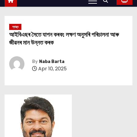
স্বাস্থ্য
আইবিএছৰ সৈতে যাপন কৰক: লক্ষণ অনুসৰি পৰিচালনা আৰু
জীৱনৰ মান উন্নত কৰক
By
Naba Barta
Apr 10, 2025