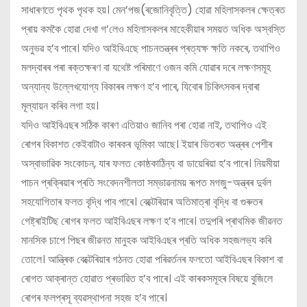
সাধাৰণতে পৃথক পৃথক হয়। মেন’পজ(ৰজোনিবৃত্তি) হোৱা মহিলাসকলৰ ক্ষেত্ৰত
প্ৰায় কমকৈ হোৱা দেখা গ’লেও মহিলাসকলৰ মাহেকীয়াৰ সময়ত অধিক অস্বস্তি
অনুভৱ হ’ব পাৰে। যদিও আইবিএছে পাচনতন্ত্ৰৰ প্ৰত্যক্ষ ক্ষতি নকৰে, তথাপিও
মলদ্বাৰৰ পৰা ৰক্তক্ষৰণ বা যথেষ্ট পৰিমাণে ওজন কমি যোৱাৰ দৰে লক্ষণসমূহ
অন্যান্য উল্লেখযোগ্য বিকাৰৰ লক্ষণ হ’ব পাৰে, যিবোৰ চিকিৎসকৰ দ্বাৰা
মূল্যায়ন কৰিব লগা হয়।
যদিও আইবিএছৰ সঠিক কাৰণ এতিয়াও জানিব পৰা হোৱা নাই, তথাপিও এই
ৰোগৰ বিকাশত কেইবাটাও কাৰকৰ ভূমিকা আছে। ইয়াৰ ভিতৰত অন্ত্ৰৰ পেশীৰ
অস্বাভাৱিক সংকোচন, যাৰ ফলত কোষ্ঠকাঠিন্য বা ডায়েৰিয়া হ’ব পাৰে। নিয়মীয়া
পাচন প্ৰক্ৰিয়াৰ প্ৰতি সংবেদনশীলতা সম্ভাৱনাময় ৰূপত মগজু-অন্ত্ৰৰ দুৰ্বল
সহযোগিতাৰ ফলত বৃদ্ধি পাব পাৰে। বেক্টেৰিয়াৰ অতিমাত্ৰা বৃদ্ধি বা গুৰুতৰ
গেষ্ট্ৰাইটিছ ৰোগৰ ফলত আইবিএছৰ লক্ষণ হ’ব পাৰে। তদুপৰি প্ৰাথমিক জীৱনত
মানসিক চাপে পিছৰ জীৱনত মানুহক আইবিএছৰ প্ৰতি অধিক সহজলভ্য কৰি
তোলে। আন্ত্ৰিক বেক্টেৰিয়াৰ গঠনত হোৱা পৰিৱৰ্তনৰ ফলতো আইবিএছৰ বিকাশ বা
ৰোগত আক্ৰান্ত হোৱাত প্ৰভাৱিত হ’ব পাৰে। এই কাৰকসমূহৰ বিষয়ে বুজিলে
ৰোগৰ ফলপ্ৰসূ ব্যৱস্থাপনা সহজ হ’ব পাৰে।