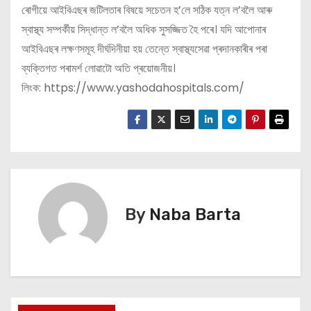
ৰোগীয়ে আইবিএছৰ জটিলতাৰ বিষয়ে সচেতন হ’লে সঠিক যত্ন ল’বলৈ আৰু
স্বাস্থ্য সম্পৰ্কীয় সিদ্ধান্ত ল’বলৈ অধিক সুসজ্জিত হৈ পৰে। যদি আপোনাৰ
আইবিএছৰ লক্ষণসমূহ দীৰ্ঘদিনীয়া হয় তেন্তে স্বাস্থ্যসেৱা প্ৰদানকাৰীৰ পৰা
ব্যক্তিগত পৰামৰ্শ লোৱাটো অতি প্ৰয়োজনীয়।
লিংক: https://www.yashodahospitals.com/
By
Naba Barta