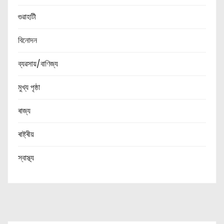
গুৱাহাটী
বিনোদন
ব্যৱসায়/বাণিজ্য
মুখ্য পৃষ্ঠা
ৰাজ্য
ৰাষ্ট্ৰীয়
স্বাস্থ্য