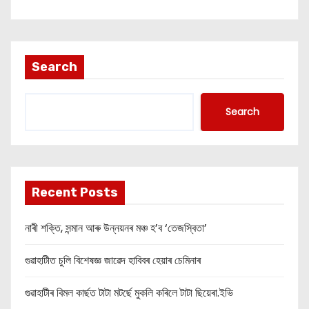
Search
Search
Recent Posts
নাৰী শক্তি, সন্মান আৰু উন্নয়নৰ মঞ্চ হ’ব ‘তেজস্বিতা’
গুৱাহাটীত চুলি বিশেষজ্ঞ জাৱেদ হাবিবৰ হেয়াৰ চেমিনাৰ
গুৱাহাটীৰ বিমল কাৰ্ছত টাটা মটৰ্ছে মুকলি কৰিলে টাটা ছিয়েৰা.ইভি