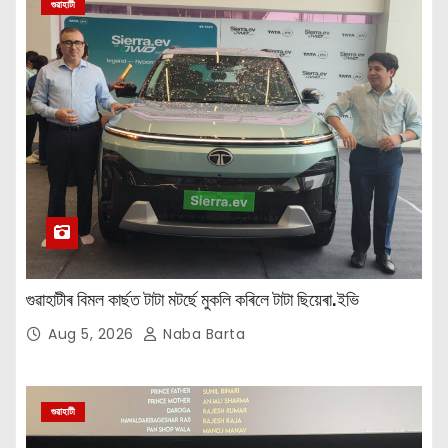
গুৱাহাটী
গুৱাহাটীৰ বিমল কাৰ্ছত টাটা মটৰ্ছে মুকলি কৰিলে টাটা ছিয়েৰা.ইভি
Aug 5, 2026
Naba Barta
গুৱাহাটী