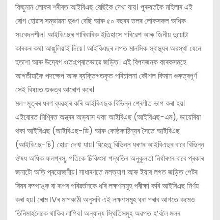
কিছুমান লোকৰ শৰীৰত আইবিএছ বেছিকৈ দেখা যায়। পুৰুষতকৈ মহিলাৰ এই
ৰোগ হোৱাৰ সম্ভাৱনা দুগুণ বেছি আৰু ৫০ বছৰৰ তলৰ লোকসকল অধিক
সংবেদনশীল। আইবিএছৰ পাৰিবাৰিক ইতিহাসে পৰিৱেশ আৰু জিনীয় দুয়োটা
কাৰকৰ কথা আঙুলিয়াই দিয়ে। আইবিএছৰ লগত মানসিক স্বাস্থ্যৰ অৱস্থা যেনে
হতাশা আৰু উদ্বেগ ওতঃপ্ৰোতভাৱে জড়িত। এই বিপদজনক কাৰকসমূহে
আগতীয়াকৈ পদক্ষেপ আৰু ব্যক্তিগতকৃত পৰিচালনা কৌশল কিমান গুৰুত্বপূৰ্ণ
সেই বিষয়ত গুৰুত্ব আৰোপ কৰে।
মল-মূত্ৰৰ ধৰণ ব্যৱহাৰ কৰি আইবিএছক বিভিন্ন শ্ৰেণীত ভাগ কৰা হয়।
এইবোৰত মিশ্ৰিত অন্ত্ৰৰ অভ্যাস থকা আইবিএছ (আইবিএছ-এম), ডায়েৰিয়া
থকা আইবিএছ (আইবিএছ-ডি) আৰু কোষ্ঠকাঠিন্যৰ সৈতে আইবিএছ
(আইবিএছ-চি) হোৱা দেখা যায়। যিহেতু বিভিন্ন ধৰণৰ আইবিএছৰ বাবে বিভিন্ন
ঔষধ অধিক ফলপ্ৰসূ, গতিকে চিকিৎসা পদ্ধতিৰ অনুকূলতা নিৰ্ধাৰণৰ বাবে প্ৰকাৰ
জনাটো অতি প্ৰয়োজনীয়। সাধাৰণতে মলত্যাগ আৰু ইয়াৰ লগত জড়িত পেটৰ
বিষৰ কম্পাঙ্ক বা ৰূপৰ পৰিৱৰ্তনকে ধৰি লক্ষণসমূহ পৰীক্ষা কৰি আইবিএছ নিৰ্ণয়
কৰা হয়। ৰোম IVৰ মাপকাঠী অনুসৰি এই লক্ষণসমূহ ধৰা পৰাৰ আগতে কমেও
তিনিমাহলৈকে থাকিব লাগিব। অন্যান্য স্থিতিসমূহ অৱগত হ’বলৈ মলৰ