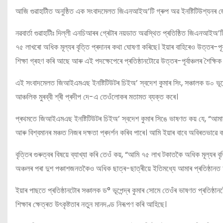
আজি গুৱাহাটীত অনুষ্ঠিত এক সংবাদমেলত জিএনআইঅ’টি গ্ৰুপ অৱ ইনষ্টিটিউশ্যনৰ জ
নৱবার্তা গুৱাহাটীঃ দিল্লী এনচিআৰৰ গ্ৰেটাৰ নয়ডাত অৱস্থিত প্ৰতিষ্ঠিত জিএনআইঅ’
৭৫ লাখৰো অধিক মূল্যৰ বৃত্তি প্ৰদানৰ কথা ঘোষণা কৰিছে। ইয়াৰ বাহিৰেও উত্তৰ-পূৰ্
শিক্ষা গ্ৰহণ কৰি আছে আৰু এই পদক্ষেপেৰে প্ৰতিষ্ঠানটোৱে উত্তৰ-পূৰ্বাঞ্চলৰ শৈক্ষি
এই সংবাদমেলত জিআইএমএছ ইনষ্টিটিউটৰ চিইঅ’ স্বদেশ কুমাৰ সিং, সঞ্চালক ড০ ভূপেন
আঞ্চলিক মুৰব্বী শ্ৰী প্ৰদীপ দে-এ তেওঁলোকৰ মতামত ব্যক্ত কৰে।
প্ৰথমতে জিআইএমএছ ইনষ্টিটিউটৰ চিইঅ’ স্বদেশ কুমাৰ সিঙে ভাষণত কয় যে, “আমাৰ
আৰু বিশ্বমানৰ মঞ্চত নিজৰ দক্ষতা প্ৰদৰ্শন কৰিব পাৰে। আমি ইয়াৰ বাবে অবিৰতভাৱে
বৃত্তিৰ গুৰুত্বৰ বিষয়ে ব্যাখ্যা কৰি তেওঁ কয়, “আমি ৭৫ লাখ টকাতকৈ অধিক মূল্যৰ 
অঞ্চলৰ পৰা দুশ পঞ্চাশজনতকৈও অধিক ছাত্ৰ-ছাত্ৰীয়ে ইতিমধ্যে আমাৰ প্ৰতিষ্ঠানত 
ইয়াৰ পাছতে প্ৰতিষ্ঠানটোৰ সঞ্চালক ড° ভূপেন্দ্ৰ কুমাৰ সোমে তেওঁৰ ভাষণত প্ৰত
শিক্ষাৰ ক্ষেত্ৰত উৎকৃষ্টতাৰ নতুন মানদণ্ড নিৰূপণ কৰি আহিছে।