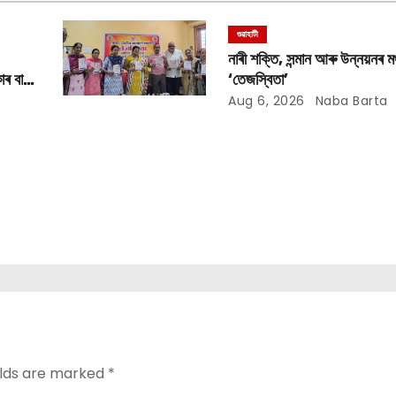
গুৱাহাটী
নাৰী শক্তি, সন্মান আৰু উন্নয়নৰ মঞ
াৰ বান
‘তেজস্বিতা’
Aug 6, 2026
Naba Barta
elds are marked
*