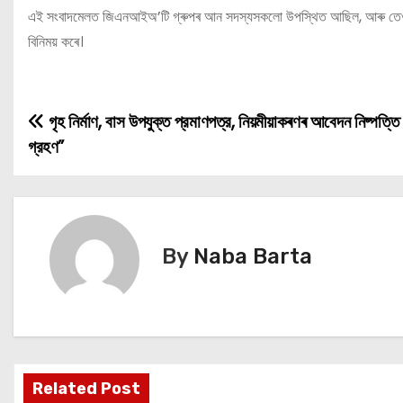
এই সংবাদমেলত জিএনআইঅ’টি গ্ৰুপৰ আন সদস্যসকলো উপস্থিত আছিল, আৰু তেওঁলোকে উ
বিনিময় কৰে।
গৃহ নির্মাণ, বাস উপযুক্ত প্রমাণপত্র, নিয়মীয়াকৰণৰ আবেদন নিষ্পত্ত
P
গ্রহণ”
o
s
t
By
Naba Barta
n
a
v
i
Related Post