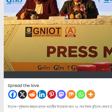
Spread the love
উত্তৰ-পূৰ্বাঞ্চলৰ ৰাজ্যৰ ছাত্ৰ-ছাত্ৰীৰ উন্নয়নৰ বাবে ৭৫ লাখ টকাৰ বৃত্তিৰ ঘোষ