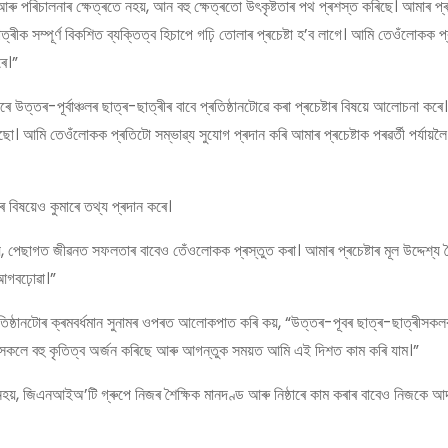
 পৰিচালনাৰ ক্ষেত্ৰতে নহয়, আন বহু ক্ষেত্ৰতো উৎকৃষ্টতাৰ পথ প্ৰশস্ত কৰিছে। আমাৰ প্ৰ
ত্ৰীক সম্পূৰ্ণ বিকশিত ব্যক্তিত্ব হিচাপে গঢ়ি তোলাৰ প্ৰচেষ্টা হ’ব লাগে। আমি তেওঁলোকক প্
ৰে।”
তৰ-পূৰ্বাঞ্চলৰ ছাত্ৰ-ছাত্ৰীৰ বাবে প্ৰতিষ্ঠানটোৱে কৰা প্ৰচেষ্টাৰ বিষয়ে আলোচনা কৰে।
 আমি তেওঁলোকক প্ৰতিটো সম্ভাৱ্য সুযোগ প্ৰদান কৰি আমাৰ প্ৰচেষ্টাক পৰৱৰ্তী পৰ্যায়লৈ
ৰ বিষয়েও কুমাৰে তথ্য প্ৰদান কৰে।
, পেছাগত জীৱনত সফলতাৰ বাবেও তেঁওলোকক প্ৰস্তুত কৰা। আমাৰ প্ৰচেষ্টাৰ মূল উদ্দেশ্য 
আগবঢ়োৱা।”
ৰতিষ্ঠানটোৰ ক্ৰমবৰ্ধমান সুনামৰ ওপৰত আলোকপাত কৰি কয়, “উত্তৰ-পূবৰ ছাত্ৰ-ছাত্ৰীসক
ৰীসকলে বহু কৃতিত্ব অৰ্জন কৰিছে আৰু আগন্তুক সময়ত আমি এই দিশত কাম কৰি যাম।”
হয়, জিএনআইঅ’টি গ্ৰুপে নিজৰ শৈক্ষিক মানদণ্ড আৰু নিষ্ঠাৰে কাম কৰাৰ বাবেও নিজকে আদৰ