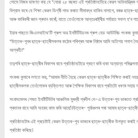
সোমে নিজৰ ভাষণত কয় যে “যোৱা ২৫ বছৰত এই প্ৰতিষ্ঠানটোৱে কেৱল অভিযান্ত্ৰিক আৰু
বিশ্বাস কৰে যে শিক্ষা কেৱল ডিগ্ৰী লাভ কৰাত সীমাবদ্ধ থাকিব নালাগে, বৰঞ্চ ছাত্ৰ-ছা
আৰু কাৰিকৰী জ্ঞান প্ৰদান কৰোঁ, যাতে তেওঁলোকে আন্তঃৰাষ্ট্ৰীয় পৰ্যায়ত সফল হ’ব পা
ইয়াৰ পাছতে জিএনআইঅ’টি গ্ৰুপ অৱ ইনষ্টিটিউচনৰ গ্ৰুপ হেড আউটৰিচ পংকজ কুমাৰে উত্
“উত্তৰ-পূবৰ ছাত্ৰ-ছাত্ৰীসকলৰ কঠোৰ পৰিশ্ৰম আৰু নিষ্ঠাৰ আমি অতিশয় শলাগ লৈছো।
আগ্ৰহী।”
তদুপৰি ছাত্ৰ-ছাত্ৰীৰ বিকাশৰ বাবে প্ৰতিষ্ঠানটোৱে গ্ৰহণ কৰি থকা অন্যান্য পৰিকল্পনা
পংকজ কুমাৰে লগতে কয়, “আমাৰ নীতি হৈছে কেৱল ছাত্ৰ-ছাত্ৰীক শিক্ষিত কৰাই নহয়
ছাত্ৰীসকলক তেওঁলোকৰ ব্যক্তিগত আৰু শৈক্ষিক বিকাশৰ বাবে প্ৰতিটো ধৰণৰ সহায় 
সংবাদমেলৰ শেষত ইনষ্টিটিউটৰ আঞ্চলিক মুৰব্বী প্ৰদীপ দে-এ উত্তৰ-পূব ভাৰতত প্
প্ৰদানৰ বাবে আমি অহৰহ কাম কৰি আছোঁ।উত্তৰ- পূৰ্বাঞ্চলৰ পৰা আমাৰ ছাত্ৰ-ছাত্
প্ৰতিষ্ঠানটোৰ এই প্ৰচেষ্টাই কেৱল উত্তৰ-পূব ভাৰতৰ ছাত্ৰ-ছাত্ৰীক উপকৃত কৰাই ন
প্ৰতিষ্ঠা কৰিছে।