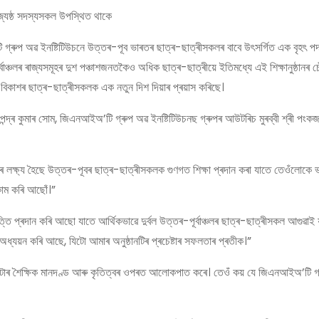
্যেষ্ঠ সদস্যসকল উপস্থিত থাকে
টি গ্ৰুপ অৱ ইনষ্টিটিউচনে উত্তৰ-পূব ভাৰতৰ ছাত্ৰ-ছাত্ৰীসকলৰ বাবে উৎসৰ্গিত এক বৃহৎ পদ
বাঞ্চলৰ ৰাজ্যসমূহৰ দুশ পঞ্চাশজনতকৈও অধিক ছাত্ৰ-ছাত্ৰীয়ে ইতিমধ্যে এই শিক্ষানুষ্ঠানৰ
ক বিকাশৰ ছাত্ৰ-ছাত্ৰীসকলক এক নতুন দিশ দিয়াৰ প্ৰয়াস কৰিছে।
্দ্ৰ কুমাৰ সোম, জিএনআইঅ’টি গ্ৰুপ অৱ ইনষ্টিটিউচনছ গ্ৰুপৰ আউটৰিচ মুৰব্বী শ্ৰী পংকজ
 লক্ষ্য হৈছে উত্তৰ-পূবৰ ছাত্ৰ-ছাত্ৰীসকলক গুণগত শিক্ষা প্ৰদান কৰা যাতে তেওঁলোকে 
 কাম কৰি আছোঁ।”
বৃত্তি প্ৰদান কৰি আছো যাতে আৰ্থিকভাৱে দুৰ্বল উত্তৰ-পূৰ্বাঞ্চলৰ ছাত্ৰ-ছাত্ৰীসকল আগুৱাই
অধ্যয়ন কৰি আছে, যিটো আমাৰ অনুষ্ঠানটিৰ প্ৰচেষ্টাৰ সফলতাৰ প্ৰতীক।”
িষ্ঠানটোৰ শৈক্ষিক মানদণ্ড আৰু কৃতিত্বৰ ওপৰত আলোকপাত কৰে। তেওঁ কয় যে জিএনআইঅ’টি 