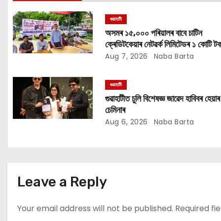
g
গুৱাহাটী
a
অসমৰ ১৫,০০০ পৰিয়ালৰ বাবে চাটিন
ক্ৰেডিটকেয়াৰ নেটৱৰ্ক লিমিটেডৰ ১ কোটি টক
t
সাহায্য অভিযান
Aug 7, 2026
Naba Barta
i
গুৱাহাটী
o
গুৱাহাটীত চুলি বিশেষজ্ঞ জাৱেদ হাবিবৰ হেয়াৰ
চেমিনাৰ
n
Aug 6, 2026
Naba Barta
Leave a Reply
Your email address will not be published.
Required fi