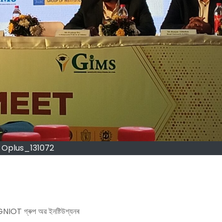
Oplus_131072
ণা GNIOT গ্ৰুপ অৱ ইনষ্টিউশ্যনৰ