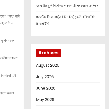
গুৱাহাটীত চুলি বিশেষজ্ঞ জাৱেদ হাবিবৰ হেয়াৰ চেমিনাৰ
ক্ষেপ গ্ৰহণ কৰি
গুৱাহাটীৰ বিমল কাৰ্ছত টাটা মটৰ্ছে মুকলি কৰিলে টাটা
 চৌহদত উচ্চ
ছিয়েৰা.ইভি
 কুমাৰ আৰু
Archives
ভাৰতীয় সমাজত
August 2026
 যাব পাৰে। এই
July 2026
June 2026
গ্ৰুপে অহৰহ
May 2026