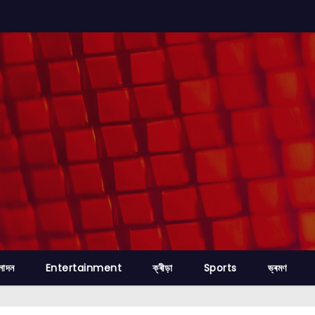
নোদন
Entertainment
ক্ৰীড়া
Sports
ভ্ৰমণ