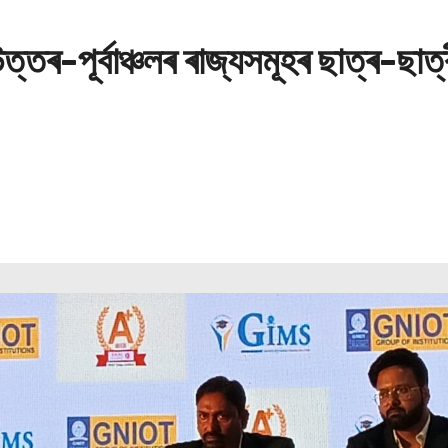
ৰ-পূৰ্বাঞ্চলৰ ৰাজ্যসমূহৰ ছাত্ৰ-ছাত্ৰ