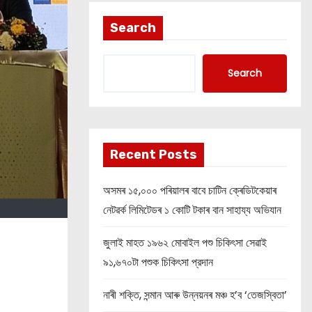
Search
Search
Recent Posts
অসমৰ ১৫,০০০ পৰিয়ালৰ বাবে চাটিন ক্ৰেডিটকেয়াৰ
নেটৱৰ্ক লিমিটেডৰ ১ কোটি টকাৰ বান সাহায্য অভিযান
জুলাই মাহত ১৯৬২ মোবাইল পশু চিকিৎসা সেৱাই
৯১,৬৭০টা পশুক চিকিৎসা প্রদান
নাৰী শক্তি, সন্মান আৰু উন্নয়নৰ মঞ্চ হ’ব ‘তেজস্বিতা’