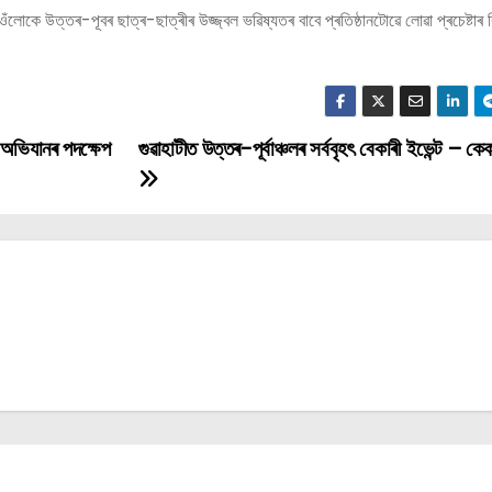
ত্তৰ-পূবৰ ছাত্ৰ-ছাত্ৰীৰ উজ্জ্বল ভৱিষ্যতৰ বাবে প্ৰতিষ্ঠানটোৱে লোৱা প্ৰচেষ্টাৰ ব
ি অভিযানৰ পদক্ষেপ
গুৱাহাটীত উত্তৰ-পূৰ্বাঞ্চলৰ সৰ্ববৃহৎ বেকাৰী ইভেন্ট – 