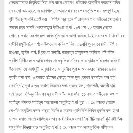
স্বেচ্ছাসেবক নিযুক্তি দিয়া হ’ব যাতে কোনেও মহিলাক অশালীন ব্যৱহাৰ কৰিব
নোৱাৰে। আনহাতে, এক বিশাল শোভাযাত্ৰাৰ বাবে প্রস্তুতি প্রায় সম্পূর্ণ হৈছে
বুলি উল্লেখ কৰি তেওঁ কয়- ‘পশ্চিম প্রান্তৰ গীতাশ্ৰমৰ পৰা ভট্টদের ক্ষেত্ৰলৈ
সমগ্র চহৰ সামৰি শোভাযাত্রা উলিওৱা হ’ব। ২০ৰ পৰা ২৫ হাজাৰ লোকে
শোভাযাত্রাত অংশগ্রহণ কৰিব বুলি আমি আশা কৰিছো।এই ভ্রাম্যমাণ থিয়েটাৰৰ
নাট বিনামূলীয়াকৈ দর্শকে উপভোগ কৰিব পাৰিব। তদুপৰি পুলক বেনাৰ্জী, বিপিন
চাওদাং, জুবিন গার্গ, প্রিয়ংকা ভৰালী, ৰামকৃষ্ণ তালুকদাৰ আদিকে ধৰি নবীন-
প্রবীণ শিল্পীসকলে অধিৱেশনৰ সাংস্কৃতিক সন্ধিয়াত অনুষ্ঠান পৰিৱেশন কৰিব।’
উল্লেখ্য যে কাৰ্যসূচী অনুসৰি ৩১ জানুৱাৰীৰ পুৱা ৮.৩০ বজাত নামঘৰৰ দুৱাৰ
মুকলি কৰা হ’ব। ৯ বজাত ভট্টদের ক্ষেত্র আৰু মূল তোৰণ উদঘাটন কৰা হ’ব।
সেইদিনাই পুরা ৯.৩০ বজাত বিজ্ঞান মেলা, গ্রন্থমেলা, প্রদর্শনী, বজালী হাট
সমন্বিতে বিভিন্ন বিভাগৰ দ্বাৰ উদঘাটন কৰা হ’ব। ১১ বজাত ভট্টদেৱৰ কথা-
সাহিত্য বিষয়ত সাহিত্য আলোচনা অনুষ্ঠিত হ’ব। পুরা ১১.৩০ বজাত মেডাম-
মে-ফি অনুষ্ঠিত কৰাৰ পাছত বিয়লি ৪ বজাত প্রতিনিধি শিবিৰ মুকলি কৰা হ’ব।
৪.৩০ বজাত অসম সাহিত্য সভাৰ কাৰ্যনিৰ্বাহক সভা শিক্ষাপীঠ আদর্শ বুনিয়াদী উচ্চ
মাধ্যমিক বিদ্যালয়ত অনুষ্ঠিত হ’ব। ৫.৩০ বজাৰ পৰা সাংস্কৃতিক সম্মিলনৰ