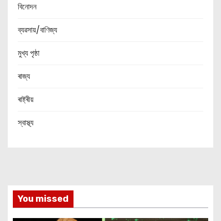
বিনোদন
ব্যৱসায়/বাণিজ্য
মুখ্য পৃষ্ঠা
ৰাজ্য
ৰাষ্ট্ৰীয়
স্বাস্থ্য
You missed