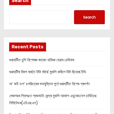
Search
Search
Recent Posts
গুৱাহাটীত চুলি বিশেষজ্ঞ জাৱেদ হাবিবৰ হেয়াৰ চেমিনাৰ
গুৱাহাটীৰ বিমল কাৰ্ছত টাটা মটৰ্ছে মুকলি কৰিলে টাটা ছিয়েৰা.ইভি
অ’ মাই ডগ’ চলচ্চিত্ৰৰ শুভমুক্তিৰ পূৰ্বে গুৱাহাটীত বিশেষ প্ৰদৰ্শন
মেঘালয়ৰ শ্বিলঙত প্ৰথমটো কেন্দ্ৰ মুকলি আকাশ এডুকেচনেল চাৰ্ভিচেছ
লিমিটেডৰ(এইএছএল)