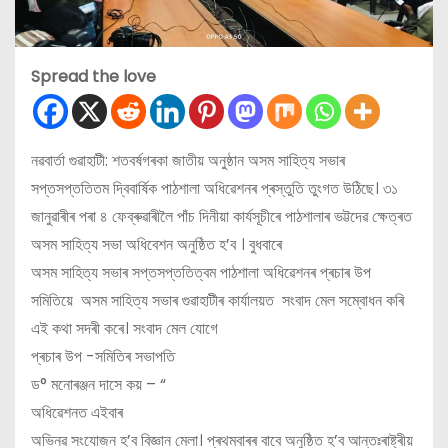
Spread the love
নৱবার্তা গুৱাহাটী: শতবর্ষগৰকা জাতীয় অনুষ্ঠান অসম সাহিত্য সভাৰ
সপ্তসপ্ততিতম দ্বিবাৰ্ষিক পাঠশালা অধিৱেশনৰ প্ৰস্তুতি তুংগত উঠিছে। ৩১
জানুৱাৰীৰ পৰা ৪ ফেব্ৰুৱাৰীলৈ পাঁচ দিনীয়া কাৰ্যসূচীৰে পাঠশালাৰ ভট্টদেৱ ক্ষেত্ৰত
অসম সাহিত্য সভা অধিবেশন অনুষ্ঠিত হ’ব । বুধবাৰে
অসম সাহিত্য সভাৰ সপ্তসপ্ততিত্বম পাঠশালা অধিৱেশনৰ প্ৰচাৰ উপ
সমিতিয়ে অসম সাহিত্য সভাৰ গুৱাহাটীৰ কাৰ্যালয়ত সংবাদ মেল সম্বোধন কৰি
এই কথা সদৰী কৰে। সংবাদ মেল যোগে
প্ৰচাৰ উপ -সমিতিৰ সভাপতি
ড° মনোৰঞ্জন দাসে কয় – “
অধিৱেশনত এইবাৰ
অভিনৱ সংযোজন হ’ব বিজ্ঞান মেলা। প্ৰথমবাৰৰ বাবে অনুষ্ঠিত হ’ব আন্তঃৰাষ্ট্ৰীয়