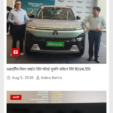
গুৱাহাটীৰ বিমল কাৰ্ছত টাটা মটৰ্ছে মুকলি কৰিলে টাটা ছিয়েৰা.ইভি
Aug 5, 2026
Naba Barta
গুৱাহাটী