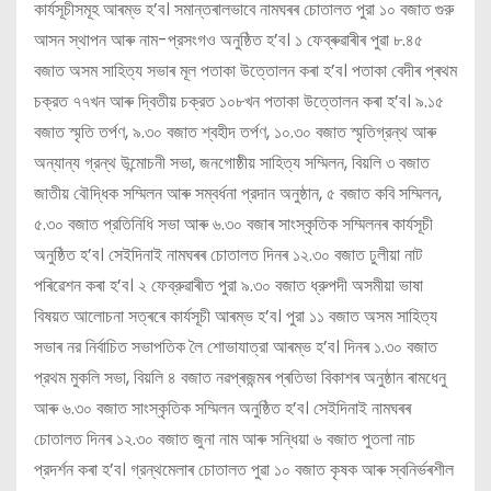
কাৰ্যসূচীসমূহ আৰম্ভ হ’ব। সমান্তৰালভাবে নামঘৰৰ চোতালত পুরা ১০ বজাত গুরু
আসন স্থাপন আৰু নাম-প্রসংগও অনুষ্ঠিত হ’ব। ১ ফেব্ৰুৱাৰীৰ পুৱা ৮.৪৫
বজাত অসম সাহিত্য সভাৰ মূল পতাকা উত্তোলন কৰা হ’ব। পতাকা বেদীৰ প্ৰথম
চক্রত ৭৭খন আৰু দ্বিতীয় চক্রত ১০৮খন পতাকা উত্তোলন কৰা হ’ব। ৯.১৫
বজাত স্মৃতি তর্পণ, ৯.৩০ বজাত শ্বহীদ তর্পণ, ১০.৩০ বজাত স্মৃতিগ্রন্থ আৰু
অন্যান্য গ্রন্থ উন্মোচনী সভা, জনগোষ্ঠীয় সাহিত্য সম্মিলন, বিয়লি ৩ বজাত
জাতীয় বৌদ্ধিক সম্মিলন আৰু সম্বর্ধনা প্রদান অনুষ্ঠান, ৫ বজাত কবি সম্মিলন,
৫.৩০ বজাত প্রতিনিধি সভা আৰু ৬.৩০ বজাৰ সাংস্কৃতিক সম্মিলনৰ কাৰ্যসূচী
অনুষ্ঠিত হ’ব। সেইদিনাই নামঘৰৰ চোতালত দিনৰ ১২.৩০ বজাত ঢুলীয়া নাট
পৰিৱেশন কৰা হ’ব। ২ ফেব্রুৱাৰীত পুরা ৯.৩০ বজাত ধ্রুপদী অসমীয়া ভাষা
বিষয়ত আলোচনা সত্ৰৰে কাৰ্যসূচী আৰম্ভ হ’ব। পুরা ১১ বজাত অসম সাহিত্য
সভাৰ নর নির্বাচিত সভাপতিক লৈ শোভাযাত্রা আৰম্ভ হ’ব। দিনৰ ১.৩০ বজাত
প্রথম মুকলি সভা, বিয়লি ৪ বজাত নৱপ্ৰজন্মৰ প্ৰতিভা বিকাশৰ অনুষ্ঠান ৰামধেনু
আৰু ৬.৩০ বজাত সাংস্কৃতিক সম্মিলন অনুষ্ঠিত হ’ব। সেইদিনাই নামঘৰৰ
চোতালত দিনৰ ১২.৩০ বজাত জুনা নাম আৰু সন্ধিয়া ৬ বজাত পুতলা নাচ
প্রদর্শন কৰা হ’ব। গ্রন্থমেলাৰ চোতালত পুৱা ১০ বজাত কৃষক আৰু স্বনির্ভৰশীল