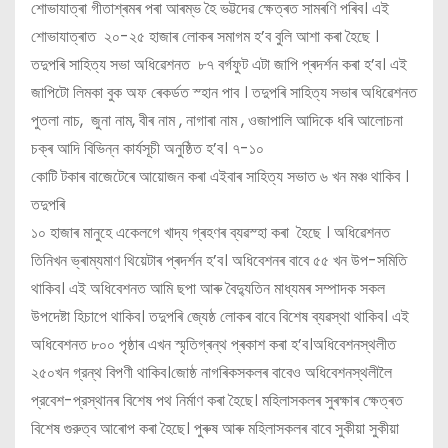
শোভাযাত্ৰা গীতাশ্ৰমৰ পৰা আৰম্ভ হৈ ভট্টদেৱ ক্ষেত্ৰত সামৰণি পৰিব। এই
শোভাযাত্ৰাত ২০-২৫ হাজাৰ লোকৰ সমাগম হ’ব বুলি আশা কৰা হৈছে ।
তদুপৰি সাহিত্য সভা অধিৱেশনত ৮৭ বৰ্গফুট এটা জাপি প্ৰদৰ্শন কৰা হ’ব। এই
জাপিটো লিমকা বুক অফ ৰেকৰ্ডত স্হান পাব । তদুপৰি সাহিত্য সভাৰ অধিৱেশনত
পুতলা নাচ, জুনা নাম, বীৰ নাম , নাগাৰা নাম , ওজাপালি আদিকে ধৰি আলোচনা
চক্ৰ আদি বিভিন্ন কাৰ্যসূচী অনুষ্ঠিত হ’ব। ৭-১০
কোটি টকাৰ বাজেটেৰে আয়োজন কৰা এইবাৰ সাহিত্য সভাত ৬ খন মঞ্চ থাকিব ।
তদুপৰি
১০ হাজাৰ মানুহে একেলগে খাদ্য গ্ৰহণৰ ব্যৱস্হা কৰা হৈছে । অধিৱেশনত
তিনিখন ভ্ৰাম্যমাণ থিয়েটাৰ প্ৰদৰ্শন হ’ব। অধিবেশনৰ বাবে ৫৫ খন উপ-সমিতি
থাকিব। এই অধিবেশনত আমি ছপা আৰু বৈদ্যুতিন মাধ্যমৰ সম্পাদক সকল
উপদেষ্টা হিচাপে থাকিব। তদুপৰি জ্যেষ্ঠ লোকৰ বাবে বিশেষ ব্যৱস্থা থাকিব। এই
অধিবেশনত ৮০০ পৃষ্ঠাৰ এখন স্মৃতিগ্ৰন্থ প্ৰকাশ কৰা হ’ব।অধিবেশনস্থলীত
২৫০খন গ্রন্থ বিপণী থাকিব।জোষ্ঠ নাগৰিকসকলৰ বাবেও অধিবেশনস্থলীলৈ
প্রবেশ-প্রস্থানৰ বিশেষ পথ নির্মাণ কৰা হৈছে। মহিলাসকলৰ সুৰক্ষাৰ ক্ষেত্ৰত
বিশেষ গুরুত্ব আৰোপ কৰা হৈছে। পুৰুষ আৰু মহিলাসকলৰ বাবে সুকীয়া সুকীয়া