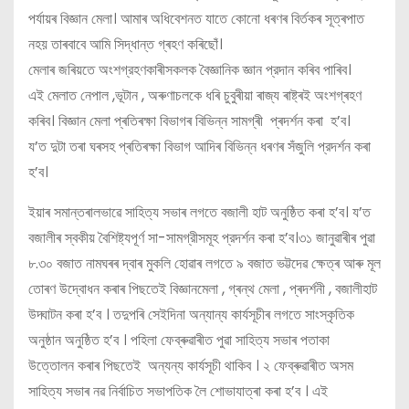
পৰ্যায়ৰ বিজ্ঞান মেলা। আমাৰ অধিবেশনত যাতে কোনো ধৰণৰ বিৰ্তকৰ সূত্ৰপাত
নহয় তাৰবাবে আমি সিদ্ধান্ত গ্ৰহণ কৰিছোঁ।
মেলাৰ জৰিয়তে অংশগ্রহণকাৰীসকলক বৈজ্ঞানিক জ্ঞান প্রদান কৰিব পাৰিব।
এই মেলাত নেপাল ,ভূটান , অৰুণাচলকে ধৰি চুবুৰীয়া ৰাজ্য ৰাষ্ট্ৰই অংশগ্ৰহণ
কৰিব। বিজ্ঞান মেলা প্ৰতিৰক্ষা বিভাগৰ বিভিন্ন সামগ্ৰী প্ৰদৰ্শন কৰা হ’ব।
য’ত দুটা তৰা ঘৰসহ প্ৰতিৰক্ষা বিভাগ আদিৰ বিভিন্ন ধৰণৰ সঁজুলি প্রদর্শন কৰা
হ’ব।
ইয়াৰ সমান্তৰালভাৱে সাহিত্য সভাৰ লগতে বজালী হাট অনুষ্ঠিত কৰা হ’ব। য’ত
বজালীৰ স্বকীয় বৈশিষ্ট্যপূর্ণ সা-সামগ্রীসমূহ প্রদর্শন কৰা হ’ব।৩১ জানুৱাৰীৰ পুৱা
৮.৩০ বজাত নামঘৰৰ দ্বাৰ মুকলি হোৱাৰ লগতে ৯ বজাত ভট্টদেৱ ক্ষেত্ৰ আৰু মূল
তোৰণ উদ্বোধন কৰাৰ পিছতেই বিজ্ঞানমেলা , গ্ৰন্থ মেলা , প্ৰদৰ্শনী , বজালীহাট
উদ্ঘাটন কৰা হ’ব । তদুপৰি সেইদিনা অন্যান্য কাৰ্যসূচীৰ লগতে সাংস্কৃতিক
অনুষ্ঠান অনুষ্ঠিত হ’ব । পহিলা ফেব্ৰুৱাৰীত পুৱা সাহিত্য সভাৰ পতাকা
উত্তোলন কৰাৰ পিছতেই অন্যন্য কাৰ্যসূচী থাকিব । ২ ফেব্ৰুৱাৰীত অসম
সাহিত্য সভাৰ নৱ নিৰ্বাচিত সভাপতিক লৈ শোভাযাত্ৰা কৰা হ’ব । এই