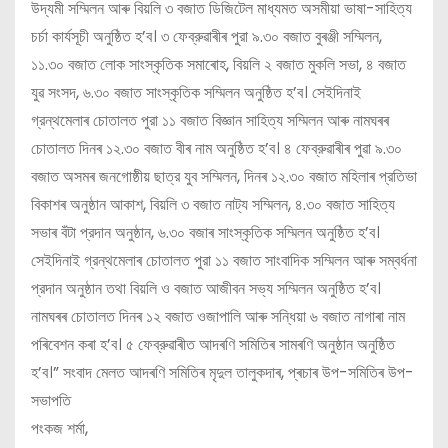
উদ্যমী সম্মিলন আৰু বিয়লি ৩ বজাত ডিজিটেল মাধ্যমত অসমীয়া ভাষা-সাহিত্য
চর্চা কার্যসূচী অনুষ্ঠিত হ’ব। ৩ ফেব্রুৱাৰীৰ পুরা ৯.৩০ বজাত বুৰঞ্জী সম্মিলন,
১১.৩০ বজাত লোক সাংস্কৃতিক সমাৰোহ, বিয়লি ২ বজাত মুকলি সভা, ৪ বজাত
যুৱ সংসদ, ৬.৩০ বজাত সাংস্কৃতিক সম্মিলন অনুষ্ঠিত হ’ব। সেইদিনাই
গ্রন্থমেলাৰ চোতালত পুরা ১১ বজাত বিজ্ঞান সাহিত্য সম্মিলন আৰু নামঘৰৰ
চোতালত দিনৰ ১২.৩০ বজাত বীৰ নাম অনুষ্ঠিত হ’ব। ৪ ফেব্রুৱাৰীৰ পুৱা ৯.৩০
বজাত অসমৰ জনগোষ্ঠীয় ছাত্র যুব সম্মিলন, দিনৰ ১২.৩০ বজাত মহিলাৰ প্রতিভা
বিকাশৰ অনুষ্ঠান আকাশ, বিয়লি ৩ বজাত নাট্য সম্মিলন, ৪.৩০ বজাত সাহিত্য
সভাৰ বঁটা প্রদান অনুষ্ঠান, ৬.৩০ বজাৰ সাংস্কৃতিক সম্মিলন অনুষ্ঠিত হ’ব।
সেইদিনাই গ্রন্থমেলাৰ চোতালত পুরা ১১ বজাত সাংবাদিক সম্মিলন আৰু সম্বর্ধনা
প্রদান অনুষ্ঠান তথা বিয়লি ও বজাত আজীবন সভ্য সম্মিলন অনুষ্ঠিত হ’ব।
নামঘৰৰ চোতালত দিনৰ ১২ বজাত ওজাপালি আৰু সন্ধিয়া ৬ বজাত নাগাৰা নাম
পৰিবেশন কৰা হ’ব। ৫ ফেব্রুৱাৰীত আদৰণি সমিতিৰ সামৰণি অনুষ্ঠান অনুষ্ঠিত
হ’ব।” সংবাদ মেলত আদৰণি সমিতিৰ মৃদুল তালুকদাৰ, প্ৰচাৰ উপ-সমিতিৰ উপ-
সভাপতি
পংকজ শৰ্মা,