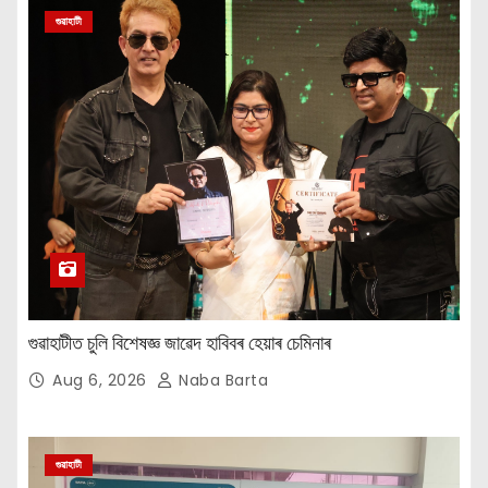
গুৱাহাটী
গুৱাহাটীত চুলি বিশেষজ্ঞ জাৱেদ হাবিবৰ হেয়াৰ চেমিনাৰ
Aug 6, 2026
Naba Barta
গুৱাহাটী