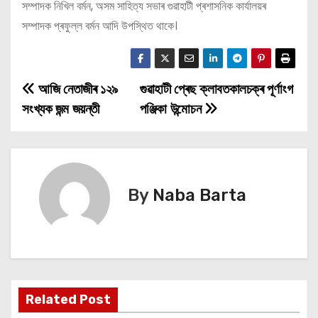
সম্পাদক নিখিল বৰ্মন, অসম সাহিত্য সভাৰ গুৱাহাটী প্ৰশাসনিক কাৰ্যালয়ৰ
সম্পাদক প্ৰফুল্ল বৰ্মন আদি উপস্থিত থাকে।
আজি নেতাজীৰ ১২৯
গুৱাহাটী প্ৰেছ ক্লাবতকালচক্ৰ পূৰ্ণাংগ
P
সংখ্যক জন্ম জয়ন্তী
পঞ্জিকা উন্মোচন
o
s
t
By
Naba Barta
n
a
v
i
Related Post