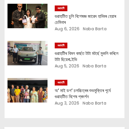
g
গুৱাহাটী
a
গুৱাহাটীত চুলি বিশেষজ্ঞ জাৱেদ হাবিবৰ হেয়াৰ
চেমিনাৰ
t
Aug 6, 2026
Naba Barta
i
গুৱাহাটী
o
গুৱাহাটীৰ বিমল কাৰ্ছত টাটা মটৰ্ছে মুকলি কৰিলে
টাটা ছিয়েৰা.ইভি
n
Aug 5, 2026
Naba Barta
গুৱাহাটী
অ’ মাই ডগ’ চলচ্চিত্ৰৰ শুভমুক্তিৰ পূৰ্বে
গুৱাহাটীত বিশেষ প্ৰদৰ্শন
Aug 3, 2026
Naba Barta