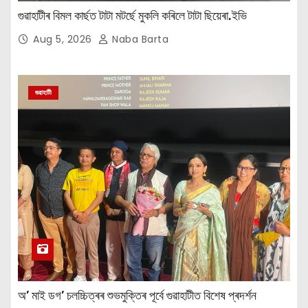
গুৱাহাটীৰ বিমল কাৰ্ছত টাটা মটৰ্ছে মুকলি কৰিলে টাটা ছিয়েৰা.ইভি
Aug 5, 2026
Naba Barta
গুৱাহাটী
অ’ মাই ডগ’ চলচ্চিত্ৰৰ শুভমুক্তিৰ পূৰ্বে গুৱাহাটীত বিশেষ প্ৰদৰ্শন