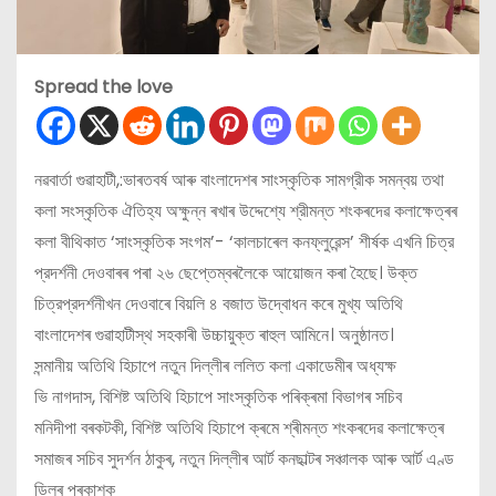
Spread the love
নৱবার্তা গুৱাহাটী,:ভাৰতবৰ্ষ আৰু বাংলাদেশৰ সাংস্কৃতিক সামগ্রীক সমন্বয় তথা
কলা সংস্কৃতিক ঐতিহ্য অক্ষুন্ন ৰখাৰ উদ্দেশ্যে শ্রীমন্ত শংকৰদেৱ কলাক্ষেত্ৰৰ
কলা বীথিকাত ‘সাংস্কৃতিক সংগম’- ‘কালচাৰেল কনফ্লুৱেন্স’ শীর্ষক এখনি চিত্র
প্রদর্শনী দেওবাৰৰ পৰা ২৬ ছেপ্তেম্বৰলৈকে আয়োজন কৰা হৈছে। উক্ত
চিত্রপ্রদর্শনীখন দেওবাৰে বিয়লি ৪ বজাত উদ্বোধন কৰে মুখ্য অতিথি
বাংলাদেশৰ গুৱাহাটীস্থ সহকাৰী উচ্চায়ুক্ত ৰাহুল আমিনে। অনুষ্ঠানত।
সন্মানীয় অতিথি হিচাপে নতুন দিল্লীৰ ললিত কলা একাডেমীৰ অধ্যক্ষ
ভি নাগদাস, বিশিষ্ট অতিথি হিচাপে সাংস্কৃতিক পৰিক্ৰমা বিভাগৰ সচিব
মনিদীপা বৰকটকী, বিশিষ্ট অতিথি হিচাপে ক্ৰমে শ্ৰীমন্ত শংকৰদেৱ কলাক্ষেত্ৰ
সমাজৰ সচিব সুদৰ্শন ঠাকুৰ, নতুন দিল্লীৰ আৰ্ট কনছাল্টৰ সঞ্চালক আৰু আৰ্ট এণ্ড
ডিলৰ প্ৰকাশক