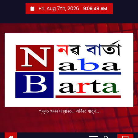
S
Fri. Aug 7th, 2026
9:09:49 AM
k
i
p
t
o
c
o
n
t
e
n
t
প্ৰকৃত খবৰৰ সন্ধানত... অবিৰত যাত্ৰা...