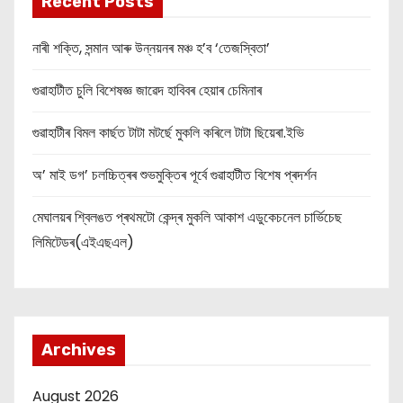
Recent Posts
নাৰী শক্তি, সন্মান আৰু উন্নয়নৰ মঞ্চ হ’ব ‘তেজস্বিতা’
গুৱাহাটীত চুলি বিশেষজ্ঞ জাৱেদ হাবিবৰ হেয়াৰ চেমিনাৰ
গুৱাহাটীৰ বিমল কাৰ্ছত টাটা মটৰ্ছে মুকলি কৰিলে টাটা ছিয়েৰা.ইভি
অ’ মাই ডগ’ চলচ্চিত্ৰৰ শুভমুক্তিৰ পূৰ্বে গুৱাহাটীত বিশেষ প্ৰদৰ্শন
মেঘালয়ৰ শ্বিলঙত প্ৰথমটো কেন্দ্ৰ মুকলি আকাশ এডুকেচনেল চাৰ্ভিচেছ
লিমিটেডৰ(এইএছএল)
Archives
August 2026