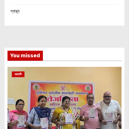
স্বাস্থ্য
You missed
গুৱাহাটী