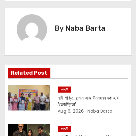
s
t
n
By
Naba Barta
a
v
i
Related Post
g
a
গুৱাহাটী
নাৰী শক্তি, সন্মান আৰু উন্নয়নৰ মঞ্চ হ’ব
t
‘তেজস্বিতা’
Aug 6, 2026
Naba Barta
i
o
গুৱাহাটী