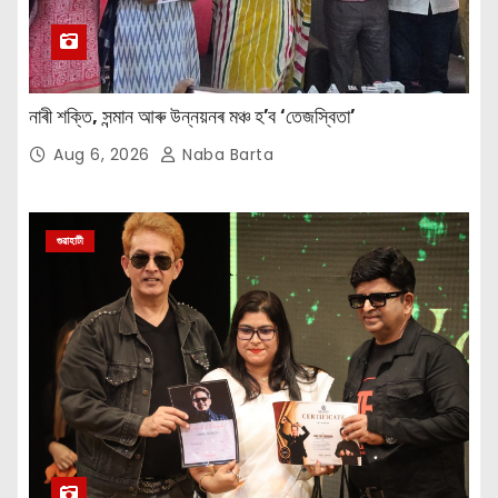
নাৰী শক্তি, সন্মান আৰু উন্নয়নৰ মঞ্চ হ’ব ‘তেজস্বিতা’
Aug 6, 2026
Naba Barta
গুৱাহাটী