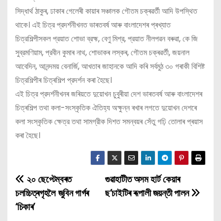
সিদ্ধাৰ্থ ঠাকুৰ, ঢাকাৰ গেলেৰী কায়াৰ সঞ্চালক গৌতম চক্ৰৱৰ্তী আদি উপস্থিত
থাকে। এই চিত্র প্রদর্শনীখনত ভাৰতবৰ্ষ আৰু বাংলাদেশৰ প্ৰখ্যাত
চিত্রশিল্পীসকল প্রয়াত শোভা ব্রহ্ম, বেণু মিশ্র, প্রয়াত নীলপৱন বৰুৱা, কে জি
সুব্রমণিয়াম, প্রবীন কুমাৰ নাথ, শোভাকৰ লস্কৰ, গৌতম চক্ৰৱৰ্তী, জয়নাল
আবেদিন, আনন্দময় বেনার্জি, আখতাৰ জাহানকে আদি কৰি সৰ্বমুঠ ৩০ গৰাকী বিশিষ্ট
চিত্রশিল্পীৰ চিত্ৰশিল্প প্রদর্শন কৰা হৈছে।
এই চিত্র প্রদর্শনীখনৰ জৰিয়তে দুয়োখন চুবুৰীয়া দেশ ভাৰতবৰ্ষ আৰু বাংলাদেশৰ
চিত্ৰশিল্প তথা কলা-সংস্কৃতিক ঐতিহ্য অক্ষুন্ন ৰখাৰ লগতে দুয়োখন দেশৰে
কলা সংস্কৃতিক ক্ষেত্র তথা সামগ্রীক দিশত সমন্বয়ৰ সেঁতু গঢ়ি তোলাৰ প্ৰয়াস
কৰা হৈছে।
২০ ছেপ্টেম্বৰত
গুৱাহাটীত অসম হাৰ্ট কেয়াৰ
P
চলচ্চিত্ৰগৃহলৈ জুবিন গাৰ্গৰ
ছ’চাইটিৰ ৰূপালী জয়ন্তী পালন
o
‘চিকাৰ’