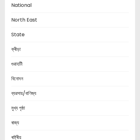
National
North East
State
ক্ৰীড়া
গুৱাহাটী
বিনোদন
ব্যৱসায়/বাণিজ্য
মুখ্য পৃষ্ঠা
ৰাজ্য
ৰাষ্ট্ৰীয়