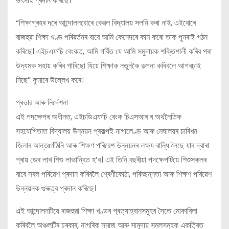
উৎসাহ প্ৰদান কৰিছে।
“শিক্ষাগ্ৰহৰ দৰে আন্দোলনবোৰে কেৱল বিদ্যালয় সলনি কৰা নাই, এইবোৰে
ৰাজহুৱা শিক্ষা খণ্ড পৰিৱৰ্তনৰ বাবে আমি কেনেদৰে কাম কৰো তাক পুনৰাই গঠন
কৰিছে। এইচএফচি বেংকত, আমি গৰ্বিত যে আমি সমুদায়ক শক্তিশালী কৰিব পৰা
উদ্যমক সহায় কৰিব পাৰিছো যিয়ে শিক্ষাক নতুনকৈ কল্পনা কৰিবলৈ আগবঢ়াই
নিছে” কুমাৰে উল্লেখ কৰে।
প্ৰভাৱ আৰু নিৰ্দেশনা
এই পদক্ষেপৰ অধীনত, এইচডিএফচি বেংক চিএসআৰ ৰ অৰ্থনৈতিক
সহযোগিতাত বিদ্যালয় উন্নয়ন প্ৰকল্পই নাগালেণ্ড আৰু মেঘালয়ৰ চাৰিখন
জিলাৰ আন্তঃগাঁঠনি আৰু শিক্ষণ পৰিৱেশ উন্নয়নৰ লক্ষ্য বান্ধি লৈছে যাৰ দ্বাৰা
প্ৰায় ডেৰ লাখ শিশু লাভান্বিত হ’ব। এই তিনি বছৰীয়া পদক্ষেপটিয়ে শিশুসকলৰ
বাবে সবল পৰিৱেশ প্ৰদান কৰিবলৈ শ্ৰেণীকোঠা, পৰিচ্ছন্নতা আৰু শিক্ষণ পৰিৱেশ
উন্নয়নক গুৰুত্ব প্ৰদান কৰিছে।
এই আন্দোলনটিয়ে ৰাজহুৱা শিক্ষা খণ্ডৰ প্ৰত্যাহ্বানসমুহৰ সৈতে মোকাবিলা
কৰিবলৈ অঞ্চলটিৰ চৰকাৰ, নাগৰিক সমাজ আৰু সামুদায় সমলসমূহক একত্ৰিত