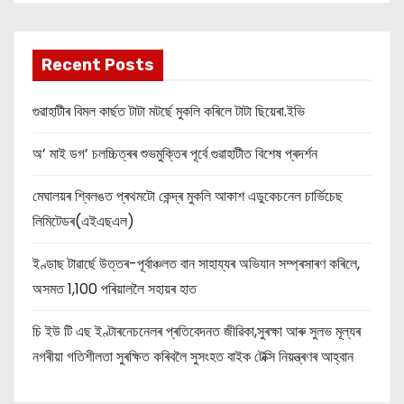
Recent Posts
গুৱাহাটীৰ বিমল কাৰ্ছত টাটা মটৰ্ছে মুকলি কৰিলে টাটা ছিয়েৰা.ইভি
অ’ মাই ডগ’ চলচ্চিত্ৰৰ শুভমুক্তিৰ পূৰ্বে গুৱাহাটীত বিশেষ প্ৰদৰ্শন
মেঘালয়ৰ শ্বিলঙত প্ৰথমটো কেন্দ্ৰ মুকলি আকাশ এডুকেচনেল চাৰ্ভিচেছ
লিমিটেডৰ(এইএছএল)
ইণ্ডাছ টাৱাৰ্ছে উত্তৰ-পূৰ্বাঞ্চলত বান সাহায্যৰ অভিযান সম্প্ৰসাৰণ কৰিলে,
অসমত 1,100 পৰিয়াললৈ সহায়ৰ হাত
চি ইউ টি এছ ইণ্টাৰনেচনেলৰ প্ৰতিবেদনত জীৱিকা,সুৰক্ষা আৰু সুলভ মূল্যৰ
নগৰীয়া গতিশীলতা সুৰক্ষিত কৰিবলৈ সুসংহত বাইক টেক্সি নিয়ন্ত্ৰণৰ আহ্বান