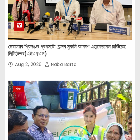
মেঘালয়ৰ শ্বিলঙত প্ৰথমটো কেন্দ্ৰ মুকলি আকাশ এডুকেচনেল চাৰ্ভিচেছ
লিমিটেডৰ(এইএছএল)
Aug 2, 2026
Naba Barta
ৰাজ্য