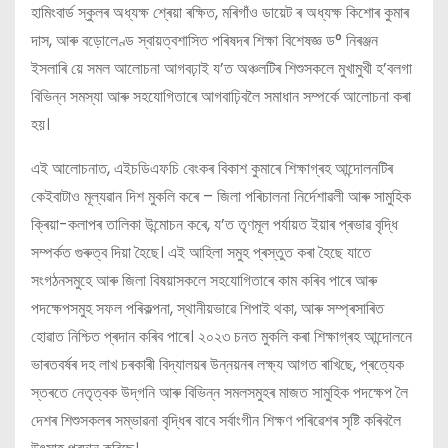
হামিংবাৰ্ড স্কুলৰ অধ্যক্ষ শ্ৰেয়া ৰক্ষিত, মৰিগাঁও ডায়েট ৰ অধ্যক্ষ কিশোৰ কুমাৰ
দাস, আৰু বড়োলেণ্ড স্বায়ত্বশাসিত পৰিষদৰ শিক্ষা বিশেষজ্ঞ ড° নিৰঞ্জন
ইসলাৰি য়ে সমল আলোচনা আগবঢ়াই য’ত অঞ্চলটিৰ শিশুসকলে মুখামুখী হ’বলগা
বিভিন্ন সমস্যা আৰু সহযোগিতাৰে আগবাঢ়িবলৈ সমাধান সম্পৰ্কে আলোচনা কৰা
হয়।
এই আলোচনাত, এইচডিএফচি বেংকৰ বিকাশ কুমাৰে শিক্ষাগ্ৰহ আন্দোলনটিৰ
কেইবাটাও মূল্যৱান দিশ মুকলি কৰে – জিলা পৰিচালনা নিৰ্দেশাৱলী আৰু সামুহিক
ক্ৰিয়া-কলাপৰ তালিকা উন্মোচন কৰে, য’ত তৃণমূল পৰ্যায়ত ইয়াৰ প্ৰভাৱ বৃদ্ধি
সম্পৰ্কত গুৰুত্ব দিয়া হৈছে। এই আহিলা সমুহ প্ৰস্তুত কৰা হৈছে যাতে
সংগঠনসমুহে আৰু জিলা বিষয়াসকলে সহযোগিতাৰে কাম কৰিব পাৰে আৰু
পদক্ষেপসমুহ সফল পৰিকল্পনা, স্থানীয়ভাৱে শিপাই থকা, আৰু সম্প্ৰসাৰিত
হোৱাত নিশ্চিত প্ৰদান কৰিব পাৰে। ২০২৩ চনত মুকলি কৰা শিক্ষাগ্ৰহ আন্দোলনে
ভাৰতবৰ্ষৰ দহ লাখ চৰকাৰী বিদ্যালয়ৰ উন্নয়নৰ লক্ষ্য আগত ৰাখিছে, প্ৰত্যেক
স্তৰতে নেতৃত্বক উদ্‌গনি আৰু বিভিন্ন সমলসমুহৰ মাজত সামুহিক পদক্ষেপ লৈ
দেশৰ শিশুসকলৰ সম্ভাৱনা বৃদ্ধিৰ বাবে সৰ্বাংগীন শিক্ষণ পৰিৱেশৰ সৃষ্টি কৰিবলৈ