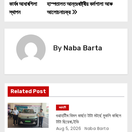
o
কাৰ্যৰ আধাৰশিলা
হাস্পতালত আন্তঃৰাষ্ট্ৰীয় কর্মশালা আৰু
স্থাপন
আলোচনাচক্র
s
t
n
By
Naba Barta
a
v
i
g
Related Post
a
গুৱাহাটী
t
গুৱাহাটীৰ বিমল কাৰ্ছত টাটা মটৰ্ছে মুকলি কৰিলে
টাটা ছিয়েৰা.ইভি
i
Aug 5, 2026
Naba Barta