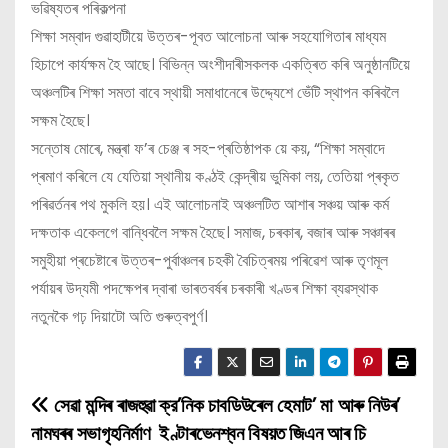
ভৱিষ্যতৰ পৰিকল্পনা
শিক্ষা সম্বাদ গুৱাহাটীয়ে উত্তৰ-পূবত আলোচনা আৰু সহযোগিতাৰ মাধ্যম
হিচাপে কাৰ্যক্ষম হৈ আছে। বিভিন্ন অংশীদাৰীসকলক একত্ৰিত কৰি অনুষ্ঠানটিয়ে
অঞ্চলটিৰ শিক্ষা সমতা বাবে স্থায়ী সমাধানেৰে উদ্দ্যেশে ভেঁটি স্থাপন কৰিবলৈ
সক্ষম হৈছে।
সন্তোষ মোৰে, মন্ত্ৰা ফ’ৰ চেঞ্জ ৰ সহ-প্ৰতিষ্ঠাপক য়ে কয়, “শিক্ষা সম্বাদে
প্ৰমাণ কৰিলে যে যেতিয়া স্থানীয় কণ্ঠই কেন্দ্ৰীয় ভুমিকা লয়, তেতিয়া প্ৰকৃত
পৰিৱৰ্তনৰ পথ মুকলি হয়। এই আলোচনাই অঞ্চলটিত আশাৰ সঞ্চয় আৰু কৰ্ম
দক্ষতাক একেলগে বান্ধিবলৈ সক্ষম হৈছে। সমাজ, চৰকাৰ, বজাৰ আৰু সঞ্চাৰৰ
সমুহীয়া প্ৰচেষ্টাৰে উত্তৰ-পুৰ্বাঞ্চলৰ চহকী বৈচিত্ৰময় পৰিৱেশ আৰু তৃণমূল
পৰ্যায়ৰ উদ্যমী পদক্ষেপৰ দ্বাৰা ভাৰতবৰ্ষৰ চৰকাৰী খণ্ডৰ শিক্ষা ব্যৱস্থাক
নতুনকৈ গঢ় দিয়াটো অতি গুৰুত্বপুৰ্ণ।
সেৱা মন্দিৰ ৰাজহুৱা
ক্র’নিক চাবডিউৰেল হেমাট’ মা আৰু নিউৰ’
P
নামঘৰৰ সভাগৃহনিৰ্মাণ
ইণ্টাৰভেনশ্বন বিষয়ত জিএন আৰ চি