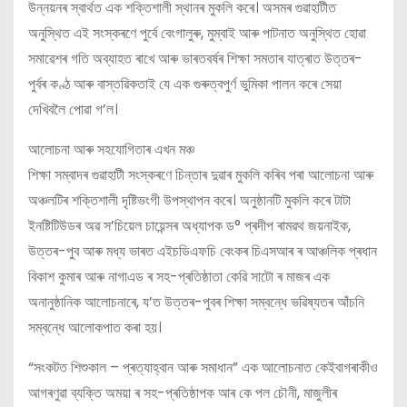
উন্নয়নৰ স্বাৰ্থত এক শক্তিশালী স্থানৰ মুকলি কৰে। অসমৰ গুৱাহাটীত
অনুস্থিত এই সংস্কৰণে পুৰ্বে বেংগালুৰু, মুম্বাই আৰু পাটনাত অনুস্থিত হোৱা
সমাৱেশৰ গতি অব্যাহত ৰাখে আৰু ভাৰতবৰ্ষৰ শিক্ষা সমতাৰ যাত্ৰাত উত্তৰ-
পুৰ্বৰ কণ্ঠ আৰু বাস্তৱিকতাই যে এক গুৰুত্বপুৰ্ণ ভুমিকা পালন কৰে সেয়া
দেখিবলৈ পোৱা গ’ল।
আলোচনা আৰু সহযোগিতাৰ এখন মঞ্চ
শিক্ষা সম্বাদৰ গুৱাহাটী সংস্কৰণে চিন্তাৰ দুৱাৰ মুকলি কৰিব পৰা আলোচনা আৰু
অঞ্চলটিৰ শক্তিশালী দৃষ্টিভংগী উপস্থাপন কৰে। অনুষ্ঠানটি মুকলি কৰে টাটা
ইনষ্টিটিউডৰ অৱ স’চিয়েল চায়েন্সৰ অধ্যাপক ড° প্ৰদীপ ৰামৱথ জয়নাইক,
উত্তৰ-পুব আৰু মধ্য ভাৰত এইচডিএফচি বেংকৰ চিএসআৰ ৰ আঞ্চলিক প্ৰধান
বিকাশ কুমাৰ আৰু নাগাএড ৰ সহ-প্ৰতিষ্ঠাতা কেৱি সাটো ৰ মাজৰ এক
অনানুষ্ঠানিক আলোচনাৰে, য’ত উত্তৰ-পুবৰ শিক্ষা সম্বন্ধে ভৱিষ্যতৰ আঁচনি
সম্বন্ধে আলোকপাত কৰা হয়।
“সংকটত শিশুকাল – প্ৰত্যাহ্বান আৰু সমাধান” এক আলোচনাত কেইবাগৰাকীও
আগৰণুৱা ব্যক্তি অময়া ৰ সহ-প্ৰতিষ্ঠাপক আৰ কে পল চৌনী, মাজুলীৰ