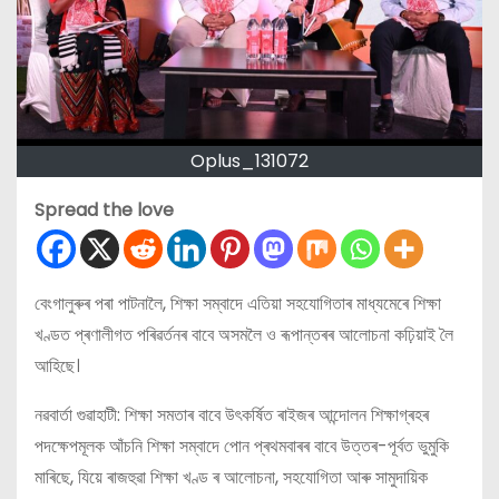
Oplus_131072
Spread the love
বেংগালুৰুৰ পৰা পাটনালৈ, শিক্ষা সম্বাদে এতিয়া সহযোগিতাৰ মাধ্যমেৰে শিক্ষা
খণ্ডত প্ৰণালীগত পৰিৱৰ্তনৰ বাবে অসমলৈ ও ৰূপান্তৰৰ আলোচনা কঢ়িয়াই লৈ
আহিছে।
নৱবার্তা গুৱাহাটী: শিক্ষা সমতাৰ বাবে উৎকৰ্ষিত ৰাইজৰ আন্দোলন শিক্ষাগ্ৰহৰ
পদক্ষেপমূলক আঁচনি শিক্ষা সম্বাদে পোন প্ৰথমবাৰৰ বাবে উত্তৰ-পূৰ্বত ভুমুকি
মাৰিছে, যিয়ে ৰাজহুৱা শিক্ষা খণ্ড ৰ আলোচনা, সহযোগিতা আৰু সামুদায়িক