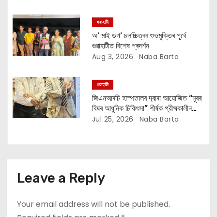
o
গুৱাহাটী
n
অ’ মাই ডগ’ চলচ্চিত্ৰৰ শুভমুক্তিৰ পূৰ্বে
গুৱাহাটীত বিশেষ প্ৰদৰ্শন
Aug 3, 2026
Naba Barta
গুৱাহাটী
জিএনআৰচি হাস্পতালৰ দ্বাৰা আয়োজিত “মূৰৰ
বিষৰ আধুনিক চিকিৎসা” শীর্ষক গ্রীষ্মকালীন
বৈজ্ঞানিক অবিৰত চিকিৎসা শিক্ষা অনুষ্ঠানৰ সফল
Jul 25, 2026
Naba Barta
সমাপ্তি
Leave a Reply
Your email address will not be published.