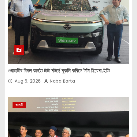
গুৱাহাটীৰ বিমল কাৰ্ছত টাটা মটৰ্ছে মুকলি কৰিলে টাটা ছিয়েৰা.ইভি
Aug 5, 2026
Naba Barta
গুৱাহাটী