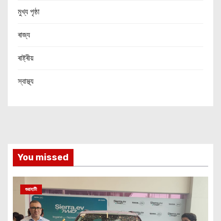
মুখ্য পৃষ্ঠা
ৰাজ্য
ৰাষ্ট্ৰীয়
স্বাস্থ্য
You missed
গুৱাহাটী