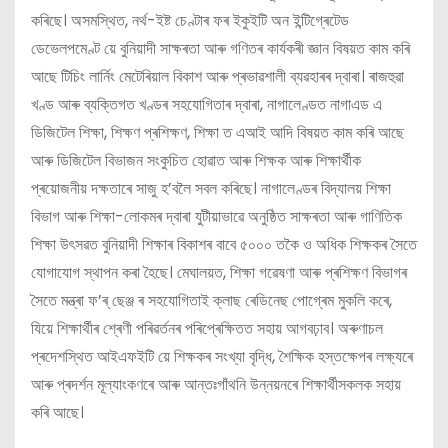
কৰিছে। অসমস্থিত, নৰ্থ-ইষ্ট চেণ্টাৰ ফৰ ইকুইটি অন ইন্টিগ্ৰেটেড
ডেভেলপমেণ্ট য়ে বুনিয়াদী সাক্ষৰতা আৰু গণিতৰ কাৰ্যকৰী জ্ঞান বিষয়ত কাম কৰি
আছে টিচিং লাৰ্নিং মেটেৰিয়াল বিকাশ আৰু প্ৰভাৱশালী ব্যৱহাৰৰ দ্বাৰা। ৰাজহুৱা
খণ্ড আৰু ব্যক্তিগত খণ্ডৰ সহযোগিতাৰ দ্বাৰা, নাগালেণ্ডত নাগাএড এ
ডিজিটেল শিক্ষা, শিক্ষণ প্ৰশিক্ষণ, শিক্ষা ত এআই আদি বিষয়ত কাম কৰি আছে
আৰু ডিজিটেল বিভাজন সংকুচিত হোৱাত আৰু শিক্ষক আৰু শিক্ষাৰ্থীক
প্ৰয়োজনীয় দক্ষতাৰে সাজু হ’বলৈ সবল কৰিছে। নাগালেণ্ডৰ বিদ্যালয় শিক্ষা
বিভাগ আৰু শিক্ষা-লোকমৰ দ্বাৰা যুটীয়াভাৱে অনুষ্ঠিত সাক্ষৰতা আৰু গাণিতিক
শিক্ষা উৎসৱত বুনিয়াদী শিক্ষাৰ বিকাশৰ বাবে ৫০০০ তকৈ ও অধিক শিক্ষকৰ সৈতে
যোগাযোগ স্থাপন কৰা হৈছে। মেঘালয়ত, শিক্ষা গৱেষণা আৰু প্ৰশিক্ষণ বিভাগৰ
সৈতে মন্ত্ৰা ফ’ৰ্‌ ছেঞ্জ ৰ সহযোগিতাই ক্লাছ ৰেডিনেছ পোগ্ৰেম মুকলি কৰে,
যিয়ে শিক্ষাৰ্থীৰ শ্ৰেণী পৰিৱৰ্তনৰ পৰিপ্ৰেক্ষিতত সহায় আগবঢ়াব। অৰুণাচল
প্ৰদেশস্থিত আইএফইটি য়ে শিক্ষকৰ সংখ্যা বৃদ্ধি, শৈক্ষিক হস্তক্ষেপৰ লক্ষ্যৰে
আৰু প্ৰদৰ্শন মূল্যাংকণৰে আৰু আন্তঃগাঁথনি উন্নয়নৰে শিক্ষাৰ্থীসকলক সহায়
কৰি আছে।