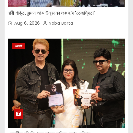
নাৰী শক্তি, সন্মান আৰু উন্নয়নৰ মঞ্চ হ’ব ‘তেজস্বিতা’
Aug 6, 2026
Naba Barta
গুৱাহাটী