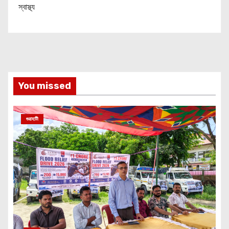
স্বাস্থ্য
You missed
গুৱাহাটী