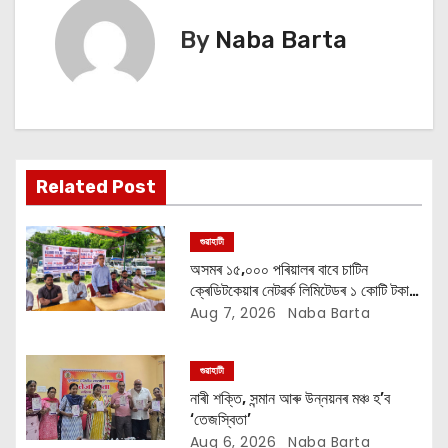
t
By
Naba Barta
n
a
v
i
Related Post
g
গুৱাহাটী
a
অসমৰ ১৫,০০০ পৰিয়ালৰ বাবে চাটিন
ক্ৰেডিটকেয়াৰ নেটৱৰ্ক লিমিটেডৰ ১ কোটি টকাৰ
t
বান সাহায্য অভিযান
Aug 7, 2026
Naba Barta
i
গুৱাহাটী
o
নাৰী শক্তি, সন্মান আৰু উন্নয়নৰ মঞ্চ হ’ব
‘তেজস্বিতা’
n
Aug 6, 2026
Naba Barta