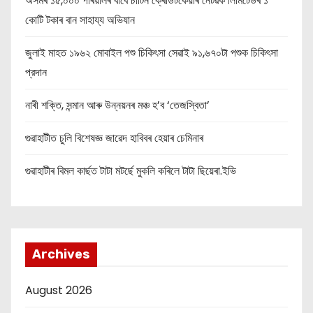
অসমৰ ১৫,০০০ পৰিয়ালৰ বাবে চাটিন ক্ৰেডিটকেয়াৰ নেটৱৰ্ক লিমিটেডৰ ১
কোটি টকাৰ বান সাহায্য অভিযান
জুলাই মাহত ১৯৬২ মোবাইল পশু চিকিৎসা সেৱাই ৯১,৬৭০টা পশুক চিকিৎসা
প্রদান
নাৰী শক্তি, সন্মান আৰু উন্নয়নৰ মঞ্চ হ’ব ‘তেজস্বিতা’
গুৱাহাটীত চুলি বিশেষজ্ঞ জাৱেদ হাবিবৰ হেয়াৰ চেমিনাৰ
গুৱাহাটীৰ বিমল কাৰ্ছত টাটা মটৰ্ছে মুকলি কৰিলে টাটা ছিয়েৰা.ইভি
Archives
August 2026