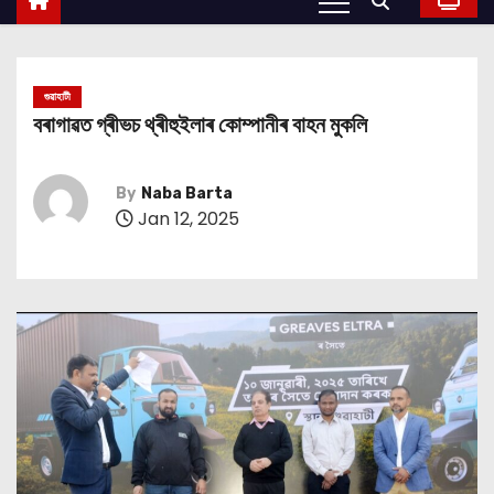
গুৱাহাটী
বৰাগাৱত গ্ৰীভচ থ্ৰীহুইলাৰ কোম্পানীৰ বাহন মুকলি
By
Naba Barta
Jan 12, 2025