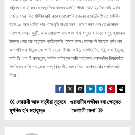
কবিন্দ্ৰ ওজাই কয় যে বৈদ্যুতিক বাহনৰ এইটো শাখাত আতাইতকৈ বেছি এবাৰ
চাৰ্জত ২২৫ কিলোমিটাৰ দাবী কৰে ৷ তাৰোপৰি ৫বছৰৰ ৱাৰেণ্টিৰ সৈতে বেটাৰীৰ
বয়স ১০ বছৰ পৰ্যন্ত্য পাব পাৰে বুলি বাখ্যা কৰে ৷ ভাষণ প্ৰসংগত তেওঁলোকৰ
দলগাও, লংকা, ধুবুৰী, আৰু গোৱালপাৰাত থকা শাখা সমুহৰ যৰিয়তে সমুহ গ্ৰাহকক
উন্নত সেৱা আগবঢ়োৱাৰ প্ৰতিশ্ৰুতি প্ৰদান কৰে ৷ তাৰোপৰি উত্তৰ পূৰ্বাঞ্চলৰ
আগশাৰীৰ ফাইনেন্স কোম্পানী যেনে শ্ৰীৰাম ফাইনেন্স লিমিটেড, মহিন্দ্ৰ ফাইনেন্স,
আই ডি এফ চি ফাইনেন্স, মাফিন ফাইনেন্স আদি ফাইনেন্স কোম্পানীৰ বিষয়ববীয়া
উপস্থিত থাকি গ্ৰাহকক সম্পূৰ্ণ বিত্তীয় সহযোগিতা আগবঢ়োৱাৰ প্ৰতিশ্ৰুতি
দিয়ে ।
দেৱদাসী আৰু সত্ৰীয়া নৃত্যৰে
গুৱাহাটীৰ লক্ষীধৰ বৰা ক্ষেত্ৰত
P
মুখৰিত হ’ব মহাকুম্ভ
‘ভোগালী মেলা’
o
s