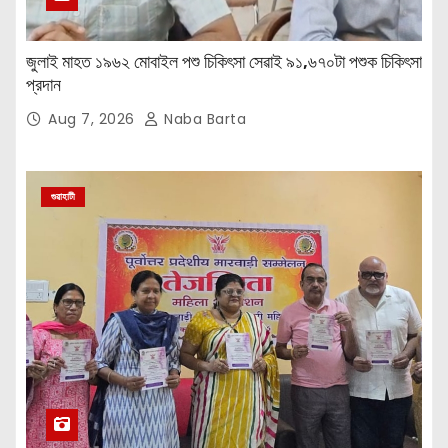
জুলাই মাহত ১৯৬২ মোবাইল পশু চিকিৎসা সেৱাই ৯১,৬৭০টা পশুক চিকিৎসা
প্রদান
Aug 7, 2026
Naba Barta
গুৱাহাটী