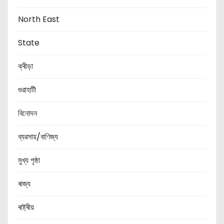
North East
State
ক্ৰীড়া
গুৱাহাটী
বিনোদন
ব্যৱসায়/বাণিজ্য
মুখ্য পৃষ্ঠা
ৰাজ্য
ৰাষ্ট্ৰীয়