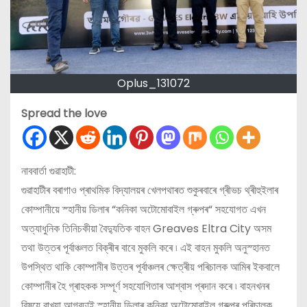
Oplus_131072
Spread the love
নাববার্তা গুৱাহাটী:
গুৱাহাটীৰ বৰাগাও প্ৰাথমিক বিদ্যালয়ৰ খেলপথাৰত শুকুৰবাৰে গ্ৰীভচ থ্ৰীহুইলাৰ
কোম্পানীয়ে স্হানীয় ডিলাৰ “কনিকা অটোমোবাইল গ্ৰুপৰ“ সহযোগত এখন
অত্যাধুনিক তিনিচকীয়া বৈদ্যুতিক বাহন Greaves Eltra City অসম
তথা উত্তৰ পূৰ্বাঞ্চলত বিক্ৰীৰ বাবে মুকলি কৰে ৷ এই বাহন মুকলি অনুস্হানত
উপস্থিত থাকি কোম্পানীৰ উত্তৰ পূৰ্বাঞ্চলৰ ক্ষেত্ৰীয় পৰিচালক আমিৰ ইকবালে
কোম্পানীৰ হৈ গ্ৰাহকক সম্পূৰ্ণ সহযোগিতাৰ আশ্বাস প্ৰদান কৰে ৷ বাহনখনৰ
বিষয়ে বাখ্যা আগবঢ়াই স্হানীয় ডিলাৰ কনিকা অটোমোবাইল গ্ৰুপৰ পৰিচালক