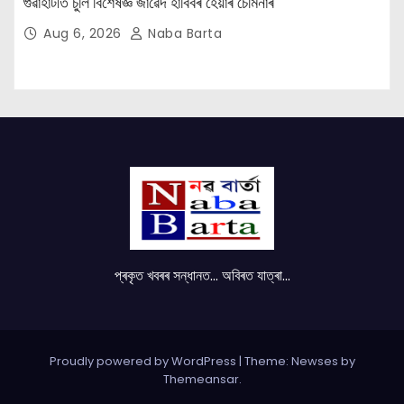
গুৱাহাটীত চুলি বিশেষজ্ঞ জাৱেদ হাবিবৰ হেয়াৰ চেমিনাৰ
Aug 6, 2026
Naba Barta
প্ৰকৃত খবৰৰ সন্ধানত... অবিৰত যাত্ৰা...
Proudly powered by WordPress
|
Theme: Newses by
Themeansar
.