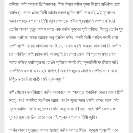
কৰিছো সেই সকলো শিল্পীসকলক, যিয়ে নিজৰ মাটিৰ সুৰক জিয়াই ৰাখিবলৈ চেষ্টা
আহিছে। তেনে এজন শিল্পী আমাৰ মৰমৰ জুবিন গাৰ্গ সেয়ে মই এই সুযোগত
আমাৰ প্ৰজন্মৰ প্ৰাণৰ শিল্পী জুবিন গাৰ্গকো গভীৰ শ্রদ্ধাঞ্জলি জ্ঞাপন কৰিছো।
তেওঁৰ অকাল মৃত্যু আমাৰ মনত এক গভীৰ শূন্যতা সৃষ্টি কৰিছে, কিন্তু তেওঁৰ সুৰ
আৰু প্ৰতিভা সদায় আমাক অনুপ্রাণিত কৰিব।”দৰদী শিল্পী গৰকিৰ পত্নী তথা
সংগীতশিল্পী মনিষা হাজৰিকা জনাই যে, “মোৰ স্বামী জয়ন্ত হাজৰিকা যি সংগীত
চর্চা কৰিছিল সেই চর্চাক মই আগবঢ়াই লৈ যোৱা মোৰ এটা প্রয়াস য’ত মোক
সহায় কৰিছে ব্যতিক্রমে। তেওঁৰ স্মৃতিকে সাবটি মই ‘সুৰবাহিনী’ক জীয়াই ৰাখি
সাংগীতিৰ যাত্রা অব্যাহত ৰাখিছো। তৰুণ প্রজন্মৰ মাজলৈ সংগীত শুদ্ধ আৰু
নিখুঁত ভাবে লৈয় যাবলৈ মই দ্বায়বদ্ধ।”
ড° সৌমেন ভাৰতীয়ায়ে গভীৰ আবেগৰে কয় “জয়ন্ত হাজৰিকা কেরল এজন শিল্পী
নহয়, তেওঁ অসমীয়া সংগীতৰ আত্মা। তেওঁৰ সুৰত সময় থমকি থাকে, আৰু সেই
সুৰত আজিও আমি নতুনত্বৰ সোঁত অনুভৱ কৰোঁ। এনে মহৎ শিল্পীসকল এক
যুগতে জন্ম লয় ঠিক তেনে দৰে এই প্ৰজন্মৰ প্ৰাণৰ শিল্পী জুবিন
গাৰ্গৰ অকাল মৃত্যুরে আমাৰ হৃদয়ত গভীৰ আঘাত দিছে। প্রজন্ম প্রজন্মই এনে