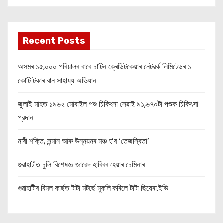
Recent Posts
অসমৰ ১৫,০০০ পৰিয়ালৰ বাবে চাটিন ক্ৰেডিটকেয়াৰ নেটৱৰ্ক লিমিটেডৰ ১
কোটি টকাৰ বান সাহায্য অভিযান
জুলাই মাহত ১৯৬২ মোবাইল পশু চিকিৎসা সেৱাই ৯১,৬৭০টা পশুক চিকিৎসা
প্রদান
নাৰী শক্তি, সন্মান আৰু উন্নয়নৰ মঞ্চ হ’ব ‘তেজস্বিতা’
গুৱাহাটীত চুলি বিশেষজ্ঞ জাৱেদ হাবিবৰ হেয়াৰ চেমিনাৰ
গুৱাহাটীৰ বিমল কাৰ্ছত টাটা মটৰ্ছে মুকলি কৰিলে টাটা ছিয়েৰা.ইভি