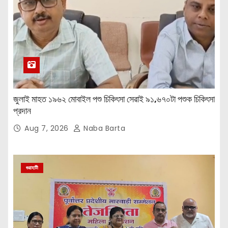
জুলাই মাহত ১৯৬২ মোবাইল পশু চিকিৎসা সেৱাই ৯১,৬৭০টা পশুক চিকিৎসা
প্রদান
Aug 7, 2026
Naba Barta
গুৱাহাটী