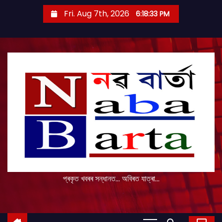
S
Fri. Aug 7th, 2026
6:18:34 PM
k
i
p
t
o
c
o
n
t
e
n
t
প্ৰকৃত খবৰৰ সন্ধানত... অবিৰত যাত্ৰা...