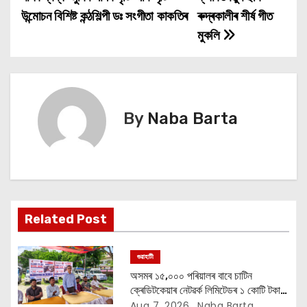
o
উন্মোচন বিশিষ্ট কন্ঠশিল্পী ডঃ সংগীতা কাকতিৰ
ৰুদ্ৰকালীৰ শীৰ্ষ গীত
মুকলি
s
t
n
By
Naba Barta
a
v
i
g
Related Post
a
গুৱাহাটী
t
অসমৰ ১৫,০০০ পৰিয়ালৰ বাবে চাটিন
ক্ৰেডিটকেয়াৰ নেটৱৰ্ক লিমিটেডৰ ১ কোটি টকাৰ
i
বান সাহায্য অভিযান
Aug 7, 2026
Naba Barta