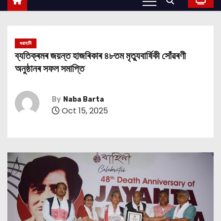
গুৱাহাটী
ব্যতিক্ৰমৰ জয়ন্ত হাজৰিকাৰ ৪৮তম মৃত্যুবার্ষিকী সোঁৱৰণী
অনুষ্ঠানৰ সফল সমাপ্তি
By
Naba Barta
Oct 15, 2025