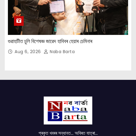
গুৱাহাটীত চুলি বিশেষজ্ঞ জাৱেদ হাবিবৰ হেয়াৰ চেমিনাৰ
Aug 6, 2026
Naba Barta
প্ৰকৃত খবৰৰ সন্ধানত... অবিৰত যাত্ৰা...