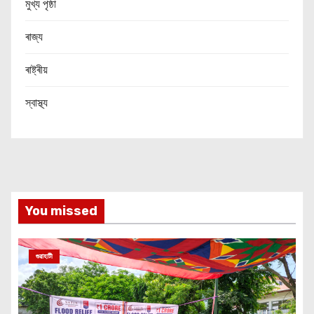
মুখ্য পৃষ্ঠা
ৰাজ্য
ৰাষ্ট্ৰীয়
স্বাস্থ্য
You missed
গুৱাহাটী