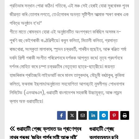
প্রতিভাৰ সন্ধান পোৱা কঠিন। গতিকে, এই মঞ্চ সেই হেৰাই যোৱা সুৰবোৰক পুনৰ
জীৱন্ত কৰি তোলাৰ লগতে, তেওঁলোকৰ অনন্ত সৃষ্টিশীল আত্মাক স্মৰণ কৰাৰ এক
পবিত্র অনুষ্ঠান হ’ব।”
গীতে মাতে ৰোমন্থন হোৱা এই অনুষ্ঠানটিত অংশগ্ৰহণ কৰিছিল অসমৰ ন-
পুৰণি বহু কেইগৰাকী কণ্ঠশিল্পীয়ে। কবুল কলিতা, মিতালী কলিতা, প্রসান্ত
ৰাজখোৱা, সংস্কৃতা মালাকাৰ, স্পন্দন চক্রবর্তী, পাৰবীন হুছেইন, আৰু ৰঞ্জিত শর্মা
দবদি শিল্পী গৰাকী সংগীত পৰিৱেশনৰে দৰ্শকক আপ্লুত কৰে। নৃত্য প্রদর্শনৰে
দৰ্শনৰ মোহিত কৰে চম্পা চক্রৱতীৰ নেতৃত্বত ছাত্র-ছাত্রীয়ে। জয়ন্ত
হাজৰিকাৰ প্ৰতিচ্ছবি লাইভআর্ট কৰে মানস তালুকদাৰ, মৌচুমী বৰঠাকুৰ, কুকিমা
কলিতা, ফৰনাজ ইছলাম।অনুষ্ঠানত সহযোগিতা আগবঢ়াই নুমলীগড় শোধনাগাৰ
লিমিটেড (এনআৰএল), গুৱাহাটী বাংলাদেশৰ সহকাৰী উচ্চাযুক্ত, আৰু লায়ন্স
ক্লাব অফ গুৱাহাটীয়ে।
গুৱাহাটী প্ৰেছ ক্লাবত ডঃ প্ৰাণেশ্বৰ
গুৱাহাটী প্ৰেছ
P
নাথৰ গ্ৰন্থ ‘জুবিন গাৰ্গৰ সৃষ্টি আৰু দৃষ্টি’
ক্লাবতনতুন ছবি