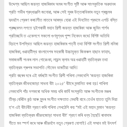
উদ্দেশ্য আছিল জয়ন্ত হাজৰিকাৰ অমৰ সংগীত সৃষ্টি আৰু সাংস্কৃতিক অৱদানৰ
প্রতি গভীৰ শ্রদ্ধাঞ্জলি জনোৱা, আৰু সেই সুৰৰ উত্তৰাধিকাৰ নতুন প্ৰজন্মৰ
হৃদয়লৈ প্রেৰণ কৰা।গীত মাতৰে আৰম্ভ হোৱা এই দিনটোত প্রথমে এগচি বস্তি
প্রজ্জ্বলন লগতে দুইগৰাকী মহান শিল্পী জয়ন্ত হাজৰিকা আৰু জুবিন গাৰ্গৰ
প্রতিচ্ছবি ত একেলগে সকলো গুণমুগ্ধৰ পুষ্প নিবেদন কৰে। বিশিষ্ট অতিথি
হিচাপে উপস্থিত আছিল জয়ন্ত হাজৰিকাৰ পত্নী তথা বিশিষ্ট সংগীত শিল্পী মনিষা
হাজৰিকা, গুৱাহাটীস্থ বাংলাদেশৰ সহকাৰী উচ্চাযুক্ত জিকৰুল হাছান ফাহাদ,
সমাজকর্মী শংকৰ লাল গোরেংকা, লায়ন্স ক্লাব অৱ গুৱাহাটী ব্যতিক্রম তথা
ব্যতিক্রম গ্ৰুপৰ সভাপতি সৌমেন ভাৰতীয়া আদি।
প্রতি বছৰৰ দৰে এই বর্ষৰটো সংগীত শিল্পী পখিলা লেকথেপি ‘জয়ন্ত হাজৰিকা
ব্যতিক্রম জীবনজোড়া সাধনা বঁটা ২০২৫’ বঁটাৰে সন্মানিত কৰা হয়। পাখিলা
লেকথেপি পাঁচ দশকৰো অধিক সময় ধৰি কাৰ্বি সংস্কৃতি আৰু সংগীতক মঞ্চৰ
তীব্র বেৰিটন কন্ঠ আৰু সুন্দৰ সংগীত দক্ষতাত মেধাবী বাবে তেওঁৰ হাতত তুলি দিয়া
হ’ল এই বঁটা।বঁটা গ্রহণ কৰি পখিলা লেখঠেপি কয় “মই এই মহান সন্মান ‘জয়ন্ত
হাজৰিকা ব্যতিক্রম জীৱনজোড়া সাধনা বঁটা’ গ্রহণ কৰি ধন্য হৈছোঁ। ৰানাদাৰ
গীতে মন স্পর্শ কৰে আৰু জীৱনলৈ নতুন প্রেৰণা যোগাই। এই সম্মান মই উৎসর্গ