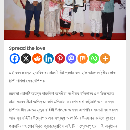
Spread the love
এই বৰ্ষৰ জয়ন্ত হাজৰিকাৰ সোঁৱৰণী বঁটা প্ৰদান কৰা হ’ল আন্তঃৰাষ্ট্ৰীয় লোক
শিল্পী পখিলা লেকথেপি-ক
নৱবার্তা গুৱাহাটী:জয়ন্ত হাজৰিকা অসমীয়া সংগীতৰ ইতিহাসৰ এক চিৰসেউজ
নাম। সময়ৰ সীমা অতিক্ৰম কৰি এতিয়াও আৱেগৰ ধাৰা কঢ়িয়াই অনা অনন্য
শিল্পীগৰাকীৰ ৪৮তম মৃত্যু বার্ষিকী উপলক্ষে অসমৰ আগশাৰীৰ সংস্থা ব্যতিক্ৰম
আৰু সুৰ বাহিনীৰ উদ্যোগত এক সশ্রদ্ধ স্মৰণ দিনৰ উদযাপন কৰিলে বুধবাৰে
গুৱাহাটীৰ মাছখোৱাস্থিত প্রাগজ্যোতিষ আই টি এ প্রেক্ষাগৃহত। এই অনুষ্ঠানৰ