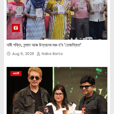
নাৰী শক্তি, সন্মান আৰু উন্নয়নৰ মঞ্চ হ’ব ‘তেজস্বিতা’
Aug 6, 2026
Naba Barta
গুৱাহাটী