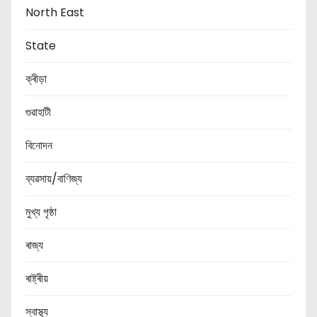
North East
State
ক্ৰীড়া
গুৱাহাটী
বিনোদন
ব্যৱসায়/বাণিজ্য
মুখ্য পৃষ্ঠা
ৰাজ্য
ৰাষ্ট্ৰীয়
স্বাস্থ্য