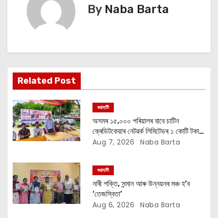
n
By
Naba Barta
a
v
i
Related Post
g
a
গুৱাহাটী
অসমৰ ১৫,০০০ পৰিয়ালৰ বাবে চাটিন
t
ক্ৰেডিটকেয়াৰ নেটৱৰ্ক লিমিটেডৰ ১ কোটি টকাৰ
বান সাহায্য অভিযান
Aug 7, 2026
Naba Barta
i
o
গুৱাহাটী
নাৰী শক্তি, সন্মান আৰু উন্নয়নৰ মঞ্চ হ’ব
n
‘তেজস্বিতা’
Aug 6, 2026
Naba Barta