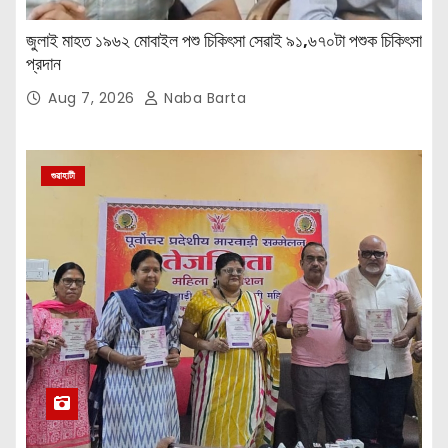
জুলাই মাহত ১৯৬২ মোবাইল পশু চিকিৎসা সেৱাই ৯১,৬৭০টা পশুক চিকিৎসা
প্রদান
Aug 7, 2026
Naba Barta
গুৱাহাটী