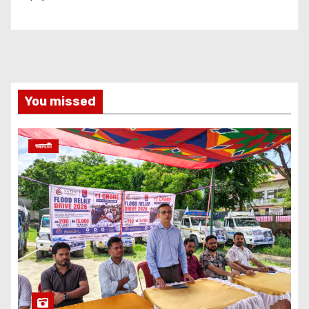
You missed
গুৱাহাটী