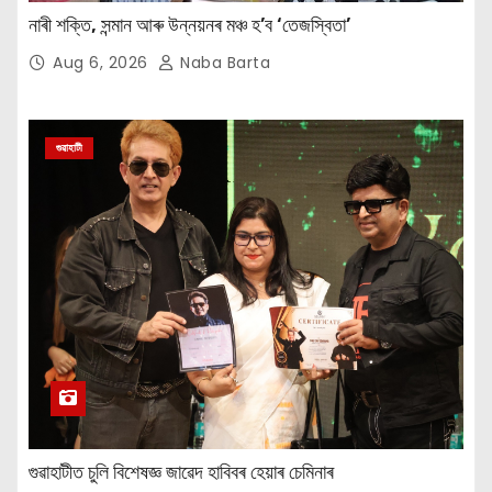
নাৰী শক্তি, সন্মান আৰু উন্নয়নৰ মঞ্চ হ’ব ‘তেজস্বিতা’
Aug 6, 2026
Naba Barta
গুৱাহাটী
গুৱাহাটীত চুলি বিশেষজ্ঞ জাৱেদ হাবিবৰ হেয়াৰ চেমিনাৰ