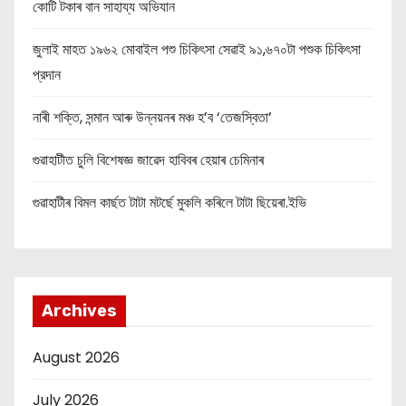
কোটি টকাৰ বান সাহায্য অভিযান
জুলাই মাহত ১৯৬২ মোবাইল পশু চিকিৎসা সেৱাই ৯১,৬৭০টা পশুক চিকিৎসা
প্রদান
নাৰী শক্তি, সন্মান আৰু উন্নয়নৰ মঞ্চ হ’ব ‘তেজস্বিতা’
গুৱাহাটীত চুলি বিশেষজ্ঞ জাৱেদ হাবিবৰ হেয়াৰ চেমিনাৰ
গুৱাহাটীৰ বিমল কাৰ্ছত টাটা মটৰ্ছে মুকলি কৰিলে টাটা ছিয়েৰা.ইভি
Archives
August 2026
July 2026