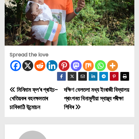
Spread the love
মিনিমাম ফ্ল’ৰ প্ৰাইচ-
দক্ষিণ বেলতলা মধ্য ইংৰাজী বিদ্যালয়
P
খেতিয়কৰ বহনক্ষমতাৰ
প্ৰাংগনত বিনামূলীয়া স্বাস্থ্য পৰীক্ষা
o
চাবিকাঠি উন্মোচন
শিবিৰ
s
t