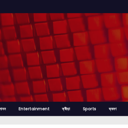
নোদন
Entertainment
ক্ৰীড়া
Sports
ভ্ৰমণ