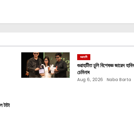
গুৱাহাটী
গুৱাহাটীত চুলি বিশেষজ্ঞ জাৱেদ হাবিব
চেমিনাৰ
Aug 6, 2026
Naba Barta
লে টাটা