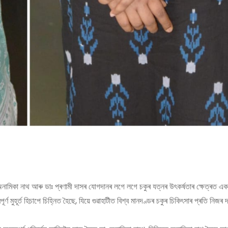
াঃ অনামিকা নাথ আৰু ডাঃ প্ৰণামী দাসৰ যোগদানৰ লগে লগে চকুৰ যত্নৰ উৎকৰ্ষতাৰ ক্ষেত্ৰত এক
 মুহূৰ্ত হিচাপে চিহ্নিত হৈছে, যিয়ে গুৱাহাটীত বিশ্ব মানদণ্ডৰ চকুৰ চিকিৎসাৰ প্ৰতি নিজ