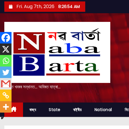
S
Fri. Aug 7th, 2026
8:26:55 AM
k
i
p
t
o
c
o
n
t
e
প্ৰকৃত খবৰৰ সন্ধানত... অবিৰত যাত্ৰা...
n
t
ৰাজ্য
State
ৰাষ্ট্ৰীয়
National
বি