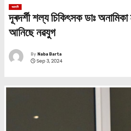
গুৱাহাটী
দূৰদৰ্শী শল্য চিকিৎসক ডাঃ অনামিকা
আনিছে নৱযুগ
By
Naba Barta
Sep 3, 2024