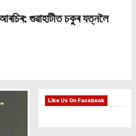
িআৰচিৰ: গুৱাহাটীত চকুৰ যত্নলৈ
Like Us On Facebook