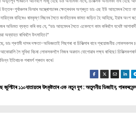
ভূতপূৰ্ব পৰিৱৰ্তন আনিবলৈ সাজু হৈছে ডাঃ অনামিকা নাথে, চিকিত্সক অনামিকা নাথ হৈছে আঞ্চ
পক। উত্তৰ-পূৰ্বাঞ্চলৰ ভিআৰ অস্ত্ৰোপচাৰৰ ক্ষেত্ৰখনৰ অগ্ৰদূত ডাঃ এছ ইউ আহমেদৰ সৈতে 
নিক দায়িত্বৰ বাহিৰেও ৰামকৃষ্ণ মিছনৰ সৈতে জনহিতকৰ কামত জড়িত হৈ আহিছে, ইয়াৰ অংশ ৰূ
ষয়ে নিজৰ অভিমত ব্যক্ত কৰি কয় যে, “ডাঃ আহমেদৰ সৈতে একেলগে কাম কৰিবলৈ যথেষ্ট আশাবাদ
েৱা অব্যাহত ৰাখিবলৈ উৎসাহিত।”
, ডাঃ প্ৰণামী দাসৰ দক্ষতা-অভিজ্ঞতাই পিছপৰা বা চিকিত্সাৰ বাবে প্ৰয়োজনীয় লোকসকলৰ চক
আকোৱালি লৈ সুবিধা বিচৰা লোকসকললৈ নিজৰ অৱদান যোগোৱাৰ লক্ষ্য ৰাখিছে। চিকিত্সকগৰাকী
বিভিন্ন ইতিবাচক পৰামৰ্শ প্ৰদান কৰে।
জুপিটাৰ ১১০যাতায়তৰ উৎকৃষ্টতাৰ এক নতুন যুগ : অতুলনীয় ডিজাইন, পাৰফৰমেন্স