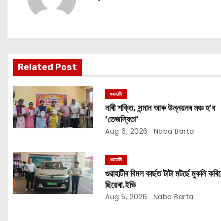
n
a
v
i
Related Post
g
গুৱাহাটী
a
নাৰী শক্তি, সন্মান আৰু উন্নয়নৰ মঞ্চ হ’ব
‘তেজস্বিতা’
t
Aug 6, 2026
Naba Barta
i
গুৱাহাটী
o
গুৱাহাটীৰ বিমল কাৰ্ছত টাটা মটৰ্ছে মুকলি কৰি
ছিয়েৰা.ইভি
n
Aug 5, 2026
Naba Barta