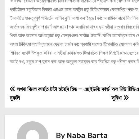
ভিট্ৰিঅ’ ৰেটিনাৰ অস্ত্ৰোপচাৰত নিজৰ দক্ষতাক সঠিকভাৱে প্ৰয়োগ কৰি ৰোগীৰ জীৱনলৈ অ
প্ৰতিষ্ঠানৰ চকুবিজ্ঞান বিষয়ত এমএছ আৰু অৰবিন্দ চকু চিকিৎসালয়ৰ ফেলোশ্বিপপ্ৰা
টিআৰচিত গুৰুত্বপূৰ্ণ পৰিৱৰ্তন আনিব বুলি আশা কৰা হৈছে। ডাঃ অনামিকা নাথে নিদা
আৰ্তজনক বিনামূলীয়া পৰামৰ্শ আগবঢ়ায়। ডাঃ অনামিকা নাথৰ ছয় মহীয়া যাত্ৰাৰ বি
শিকা আৰু অৱদান আগবঢ়োৱা চকু ক্ষেত্ৰখনত সৰ্বোচ্চ উজাৰি ৰোগীৰ আৰোগ্যৰ বাবে স
অসম চিকিৎসা মহাবিদ্যালয়ৰ ফেকো চাৰ্জন ডাঃ প্ৰণামী দাসেও টিআৰচিত যোগদান কৰিছে
শিবিৰত যথেষ্ট উপকৃত কৰিব। ৩ মহীয়া কাৰ্যকালত টিআৰচিত শিক্ষণ দিশটোক আৱেগেৰে 
বজাই ৰখা, চকুত চাপ হ্ৰাস কৰা আৰু অনুকূল স্বাস্থ্যৰ বাবে নিয়মিত চকু পৰীক্ষা কৰাৰ 
লখৰা বিমল কাৰ্ছত টাটা মটৰ্ছৰ মিড – এছইউভি কাৰ্ভ
অল নিউ টিভিএছ 
P
মুকলি
সুবিধা
o
s
t
By
Naba Barta