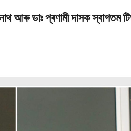
 নাথ আৰু ডাঃ প্ৰণামী দাসক স্বাগতম ট