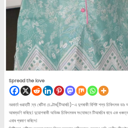
Spread the love
নৱবাৰ্তা গুৱাহাটী :দ্য ৰেটিনা চেণ্টাৰ(টিআৰচি)-এ দুগৰাকী বিশিষ্ট শল্য চিকিৎসক ড
আৰম্ভণি কৰিছে। দুয়োগৰাকী অভিজ্ঞ চিকিৎসকৰ সংযোজনে টিআৰচিৰ বাবে এক গুৰুত্বপূৰ্ণ
এবাৰ প্ৰমাণ কৰিলে।