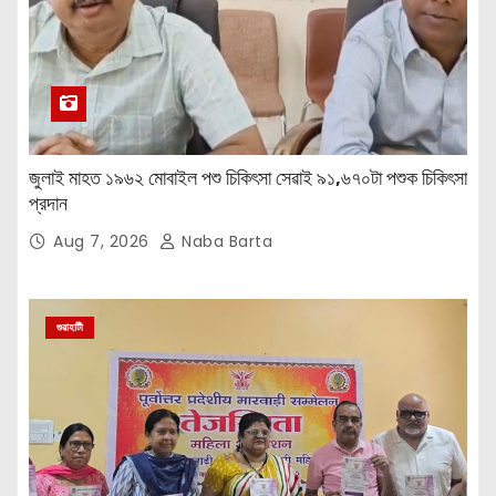
জুলাই মাহত ১৯৬২ মোবাইল পশু চিকিৎসা সেৱাই ৯১,৬৭০টা পশুক চিকিৎসা
প্রদান
Aug 7, 2026
Naba Barta
গুৱাহাটী