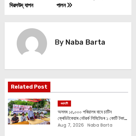
o
দিৱসউদ্ যাপন
পালন
s
t
n
By
Naba Barta
a
v
i
Related Post
g
a
গুৱাহাটী
অসমৰ ১৫,০০০ পৰিয়ালৰ বাবে চাটিন
t
ক্ৰেডিটকেয়াৰ নেটৱৰ্ক লিমিটেডৰ ১ কোটি টকাৰ
বান সাহায্য অভিযান
Aug 7, 2026
Naba Barta
i