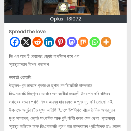
Oplus_131072
Spread the love
জি এন আৰ চি কেয়াৰছ: জ্যেষ্ঠ নাগৰিকৰ বাবে এক
স্বাস্থ্যসেৱাৰ বিশেষ পদক্ষেপ
নৱবার্তা গুৱাহাটী:
উত্তৰ-পূব ভাৰতৰ প্ৰথমখন ছুপাৰ স্পেচিয়েলিটি হাস্পতাল
জিএনআৰচি দিছপুৰে দেওবাৰে ৩৮ বছৰীয়া জয়ন্তী উদযাপন কৰি ৰাইজৰ
স্বাস্থ্যৰ যতনৰ প্ৰতি নিজৰ অদম্য দায়বদ্ধতাক পুনৰ দৃঢ় কৰি তোলে। এই
উপলক্ষে অনুষ্ঠানটিত মুখ্য অতিথি হিচাপে উপস্থিত থাকে দৈনিক অগ্রদূতৰ
মুখ্য সম্পাদক, জ্যেষ্ঠ সাংবাদিক আৰু বুদ্ধিজীৱী কনক সেন ডেকা। ব্যয়সাধ্য
স্বাস্থ্য অভিযান আৰু জিএনআৰচি গ্রুপ অৱ হাস্পতালৰ প্ৰতিষ্ঠাপক ডাঃ নোমল