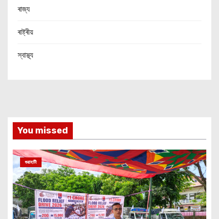
ৰাজ্য
ৰাষ্ট্ৰীয়
স্বাস্থ্য
You missed
গুৱাহাটী