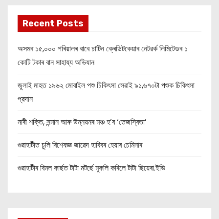
Recent Posts
অসমৰ ১৫,০০০ পৰিয়ালৰ বাবে চাটিন ক্ৰেডিটকেয়াৰ নেটৱৰ্ক লিমিটেডৰ ১
কোটি টকাৰ বান সাহায্য অভিযান
জুলাই মাহত ১৯৬২ মোবাইল পশু চিকিৎসা সেৱাই ৯১,৬৭০টা পশুক চিকিৎসা
প্রদান
নাৰী শক্তি, সন্মান আৰু উন্নয়নৰ মঞ্চ হ’ব ‘তেজস্বিতা’
গুৱাহাটীত চুলি বিশেষজ্ঞ জাৱেদ হাবিবৰ হেয়াৰ চেমিনাৰ
গুৱাহাটীৰ বিমল কাৰ্ছত টাটা মটৰ্ছে মুকলি কৰিলে টাটা ছিয়েৰা.ইভি