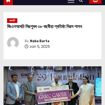
গুৱাহাটী
জিএনআৰচি দিছপুৰৰ ৩৮ বছৰীয়া প্ৰতিষ্ঠা দিৱস পালন
By
Naba Barta
Jan 5, 2025