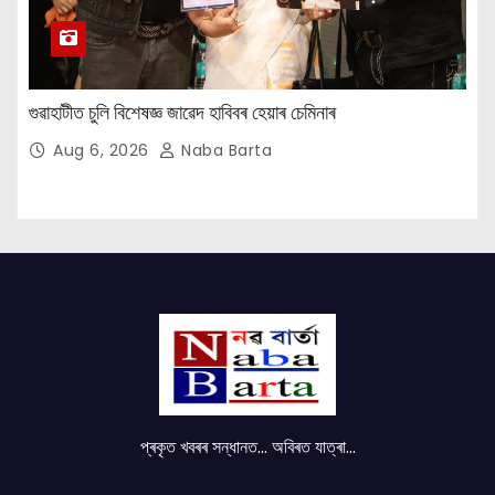
গুৱাহাটীত চুলি বিশেষজ্ঞ জাৱেদ হাবিবৰ হেয়াৰ চেমিনাৰ
Aug 6, 2026
Naba Barta
প্ৰকৃত খবৰৰ সন্ধানত... অবিৰত যাত্ৰা...