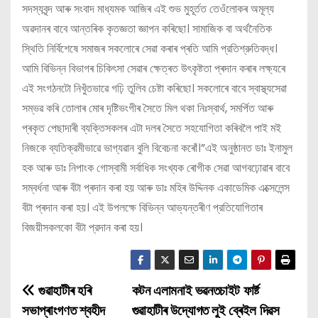
সদস্যবৃন্দ আৰু সংবাদ মাধ্যমক আজিৰ এই শুভ মুহূৰ্তত তেওঁলোকৰ অমূল্য
অৱদানৰ বাবে আন্তৰিক কৃতজ্ঞতা জ্ঞাপন কৰিছো। সামাজিক বা অর্থনৈতিক
স্থিতি নির্বিশেষে সমাজৰ সকলোৰে সেৱা কৰাৰ প্ৰতি আমি প্রতিশ্রুতিবদ্ধ।
আমি বিভিন্ন বিভাগৰ চিকিৎসা সেৱাৰ ক্ষেত্ৰত উৎকৃষ্টতা প্ৰদান কৰাৰ লক্ষ্যৰে
এই সংগঠনটো নিখুঁতভাৱে গঢ়ি তুলিব চেষ্টা কৰিছো। সকলোৰে বাবে স্বাস্থ্যসেৱা
সম্ভৱ কৰি তোলাৰ মোৰ দৃষ্টিভংগীৰ সৈতে মিল থকা নিঃস্বার্থ, সমর্পিত আৰু
প্ৰকৃত পেছাদাৰী ব্যক্তিসকলৰ এটা দলৰ সৈতে সহযোগিতা কৰিবলৈ পাই মই
নিজকে ব্যতিক্রমীভাৱে ভাগ্যৱান বুলি বিবেচনা কৰোঁ।”এই অনুষ্ঠানত ডাঃ ইনামুল
হক আৰু ডাঃ নিপাংক গোস্বামী সর্বাধিক সংখ্যক ৰোগীক সেৱা আগবঢ়োৱাৰ বাবে
সম্বর্ধনা আৰু বঁটা প্ৰদান কৰা হয় আৰু ডাঃ মহিৰ উদ্দিনক একাডেমিক এক্সেলেন্স
বঁটা প্ৰদান কৰা হয়। এই উপলক্ষে বিভিন্ন আভ্যন্তৰীণ প্রতিযোগিতাৰ
বিজয়ীসকলকো বঁটা প্রদান কৰা হয়।
গুৱাহাটীৰ হৰি
কটন এলামনাই ভৱনতচাইট ফাৰ্ষ্ট
P
সভাপ্ৰাংগণত শ্বহীদ
গুৱাহাটীৰ উদ্যোগত লুই ব্ৰেইল দিৱস