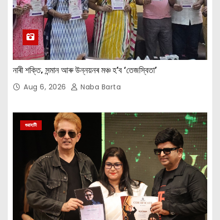
নাৰী শক্তি, সন্মান আৰু উন্নয়নৰ মঞ্চ হ’ব ‘তেজস্বিতা’
Aug 6, 2026
Naba Barta
গুৱাহাটী