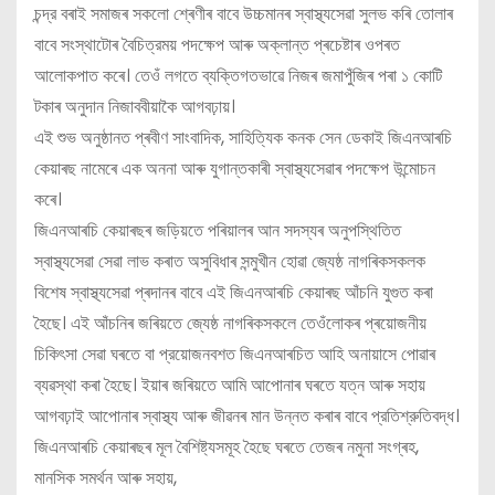
চন্দ্র বৰাই সমাজৰ সকলো শ্ৰেণীৰ বাবে উচ্চমানৰ স্বাস্থ্যসেৱা সুলভ কৰি তোলাৰ
বাবে সংস্থাটোৰ বৈচিত্রময় পদক্ষেপ আৰু অক্লান্ত প্ৰচেষ্টাৰ ওপৰত
আলোকপাত কৰে। তেওঁ লগতে ব্যক্তিগতভাৱে নিজৰ জমাপুঁজিৰ পৰা ১ কোটি
টকাৰ অনুদান নিজাববীয়াকৈ আগবঢ়ায়।
এই শুভ অনুষ্ঠানত প্ৰবীণ সাংবাদিক, সাহিত্যিক কনক সেন ডেকাই জিএনআৰচি
কেয়াৰছ নামেৰে এক অননা আৰু যুগান্তকাৰী স্বাস্থ্যসেৱাৰ পদক্ষেপ উন্মোচন
কৰে।
জিএনআৰচি কেয়াৰছৰ জড়িয়তে পৰিয়ালৰ আন সদস্যৰ অনুপস্থিতিত
স্বাস্থ্যসেৱা সেৱা লাভ কৰাত অসুবিধাৰ সন্মুখীন হোৱা জ্যেষ্ঠ নাগৰিকসকলক
বিশেষ স্বাস্থ্যসেৱা প্ৰদানৰ বাবে এই জিএনআৰচি কেয়াৰছ আঁচনি যুগুত কৰা
হৈছে। এই আঁচনিৰ জৰিয়তে জ্যেষ্ঠ নাগৰিকসকলে তেওঁলোকৰ প্ৰয়োজনীয়
চিকিৎসা সেৱা ঘৰতে বা প্রয়োজনবশত জিএনআৰচিত আহি অনায়াসে পোৱাৰ
ব্যৱস্থা কৰা হৈছে। ইয়াৰ জৰিয়তে আমি আপোনাৰ ঘৰতে যত্ন আৰু সহায়
আগবঢ়াই আপোনাৰ স্বাস্থ্য আৰু জীৱনৰ মান উন্নত কৰাৰ বাবে প্রতিশ্রুতিবদ্ধ।
জিএনআৰচি কেয়াৰছৰ মূল বৈশিষ্ট্যসমূহ হৈছে ঘৰতে তেজৰ নমুনা সংগ্ৰহ,
মানসিক সমর্থন আৰু সহায়,