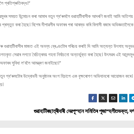
ৈ প্ৰতিশ্ৰুতিবদ্ধ।”
ৎসৱমুখৰ সময়ত উন্মোচন কৰা আমাৰ নতুন শ্ব’ৰুমলৈ গুৱাহাটীবাসীক আদৰণি জনাই আমি অতিশয
প্ৰস্তুত কৰা হৈছে। বিশেষ দীপাৱলীৰ অফাৰৰ পৰা আৰম্ভ কৰি বিলাসী বজাৰ অভিজ্ঞতালৈক
ি আৰু গুৱাহাটীবাসীৰ মাজত এই অনন্য ব্ৰেণ্ডটোৰ পৰিচয় কৰাই দি আমি অত্যন্ত উৎসাহ অনু
ক্তিগতকৃত সেৱাৰ লগতে বৈচিত্ৰময় গহনা নিৰ্বাচনো অন্তৰ্ভুক্ত কৰা হৈছে। উৎসৱৰ এই আনন্দ
ফাৰৰ সুবিধা ল’বলৈ আমন্ত্ৰণ জনাইছো।”
তুন শ্ব’ৰুমটোৰ উদ্বোধনী অনুষ্ঠানৰ অংশ হিচাপে এক বৃক্ষৰোপণ অভিযানৰো আয়োজন কৰে। 
লয়।
গুৱাহাটীৰছাত্ৰীবাৰী দেৱপূস্হান সমিতিৰ পূজাস্হলীতভক্ত, দর্শ