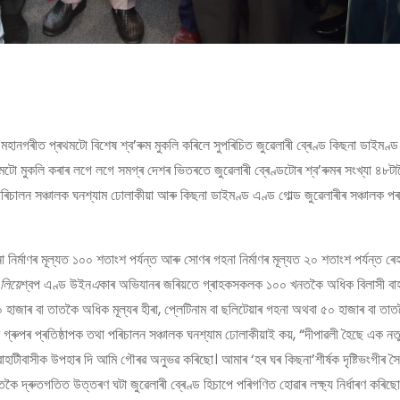
াটী মহানগৰীত প্ৰথমটো বিশেষ শ্ব’ৰুম মুকলি কৰিলে সুপৰিচিত জুৱেলাৰী ব্ৰেণ্ড কিছনা ডাইমণ্ড
ো মুকলি কৰাৰ লগে লগে সমগ্ৰ দেশৰ ভিতৰতে জুৱেলাৰী ব্ৰেণ্ডটোৰ শ্ব’ৰুমৰ সংখ্যা ৪৮টালৈ
া পৰিচালন সঞ্চালক ঘনশ্যাম ঢোলাকীয়া আৰু কিছনা ডাইমণ্ড এণ্ড গোল্ড জুৱেলাৰীৰ সঞ্চালক প
না নিৰ্মাণৰ মূল্যত ১০০ শতাংশ পৰ্যন্ত আৰু সোণৰ গহনা নিৰ্মাণৰ মূল্যত ২০ শতাংশ পৰ্যন্ত 
লিয়ে
শ্বপ এণ্ড উইন
এ
কাৰ অভিযানৰ জৰিয়তে গ্ৰাহকসকলক ১০০ খনতকৈ অধিক বিলাসী বা
াজাৰ বা তাতকৈ অধিক মূল্যৰ হীৰা, প্লেটিনাম বা ছলিটেয়াৰ গহনা অথবা ৫০ হাজাৰ বা তাত
ণ গ্ৰুপৰ প্ৰতিষ্ঠাপক তথা পৰিচালন সঞ্চালক ঘনশ্যাম ঢোলাকীয়াই কয়, “দীপাৱলী হৈছে এক ন
াহাটীবাসীক উপহাৰ দি আমি গৌৰৱ অনুভৱ কৰিছো। আমাৰ ‘হৰ ঘৰ কিছনা’শীৰ্ষক দৃষ্টিভংগীৰ স
ৈ দ্ৰুতগতিত উত্তৰণ ঘটা জুৱেলাৰী ব্ৰেণ্ড হিচাপে পৰিগণিত হোৱাৰ লক্ষ্য নিৰ্ধাৰণ কৰিছ