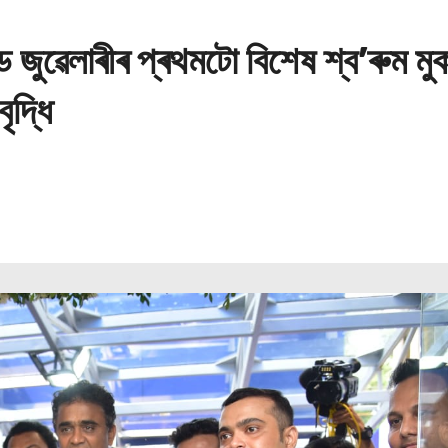
ড জুৱেলাৰীৰ প্ৰথমটো বিশেষ শ্ব’ৰুম ম
ৃদ্ধি