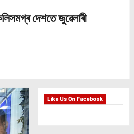
ুকলিসমগ্ৰ দেশতে জুৱেলাৰী
Like Us On Facebook