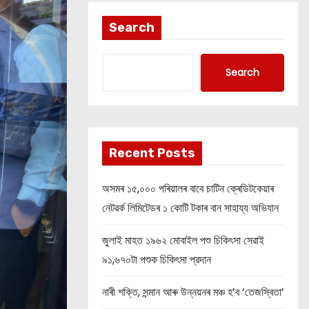
Search
Search
Recent Posts
অসমৰ ১৫,০০০ পৰিয়ালৰ বাবে চাটিন ক্ৰেডিটকেয়াৰ
নেটৱৰ্ক লিমিটেডৰ ১ কোটি টকাৰ বান সাহায্য অভিযান
জুলাই মাহত ১৯৬২ মোবাইল পশু চিকিৎসা সেৱাই
৯১,৬৭০টা পশুক চিকিৎসা প্রদান
নাৰী শক্তি, সন্মান আৰু উন্নয়নৰ মঞ্চ হ’ব ‘তেজস্বিতা’