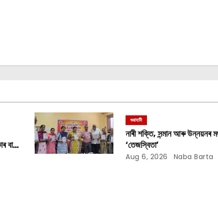
গুৱাহাটী
নাৰী শক্তি, সন্মান আৰু উন্নয়নৰ মঞ
াৰ বান
‘তেজস্বিতা’
Aug 6, 2026
Naba Barta