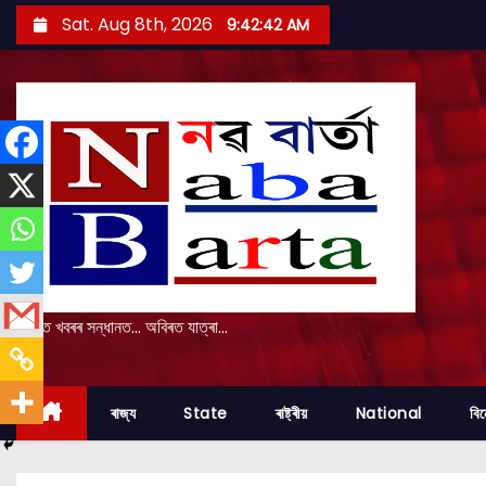
S
Sat. Aug 8th, 2026
9:42:43 AM
k
i
p
t
o
c
o
n
t
e
প্ৰকৃত খবৰৰ সন্ধানত... অবিৰত যাত্ৰা...
n
t
ৰাজ্য
State
ৰাষ্ট্ৰীয়
National
বি