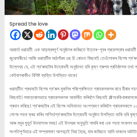
Spread the love
নৱবার্তা গুৱাহাটী: এক আড়ম্বৰপূৰ্ণ অনুষ্ঠানৰ জৰিয়তে উত্তৰ-পূবৰ প্ৰৱেশদ্বাৰ গুৱাহ
জুৱেলাৰীয়ে। আজি গুৱাহাটীৰ আঠগাঁৱৰ এছ চি ৰোডত কিছনাই তেওঁলোকৰ বিশেষ শ্ব’ৰুমট
উল্লেখ্য যে, এই শ্ব’ৰুমটোৰ উদ্বোধনী অনুষ্ঠানত হৰি কৃষ্ণ গ্ৰুপৰ প্ৰতিষ্ঠাপক তথ
কেইবাগৰাকীও বিশিষ্ট ব্যক্তি উপস্থিত থাকে।
গুৱাহাটীত প্ৰথমটো বিশেষ শ্ব’ৰুম মুকলিৰ পৰিপ্ৰেক্ষিতত গ্ৰাহকসকলৰ বাবে হীৰাৰ গহ
কিছনাই। সমান্তৰালভাৱে গ্ৰাহকসকলক আকৰ্ষিত কৰিবলৈ কিছনাই #অবকি
বাৰ
আপকে
প্ৰদান কৰিছে। শ্ব’ৰুমটোৰ এই বিশেষ অভিযানত অংশগ্ৰহণ কৰিবলৈ গ্ৰাহকসকলে ২০ হ
সোণৰ গহনা ক্ৰয় কৰিব লাগিব।শ্ব’ৰুমটোৰ উদ্বোধনী অনুষ্ঠান উপস্থিত থাকি হৰি কৃষ্
আৰু মধুৰ মুহূৰ্ত উদযাপনৰ সময়। এই উৎসৱৰ অনুভূতি সামৰি ৰখা এক গহনা সংকলন গুৱ
সংগতিপূৰ্ণভাৱে এই সম্প্ৰসাৰণ আগবঢ়াই নিয়া হৈছে, যাৰ জৰিয়তে আমি ভাৰতৰ আটাইতক