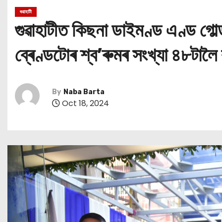
গুৱাহাটী
গুৱাহাটীত কিছনা ডাইমণ্ড এণ্ড গোল্
ব্ৰেণ্ডটোৰ শ্ব’ৰুমৰ সংখ্যা ৪৮টালৈ ব
By
Naba Barta
Oct 18, 2024