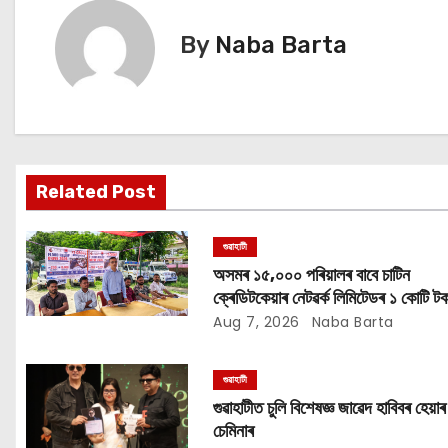
s
By
Naba Barta
t
n
a
v
Related Post
i
গুৱাহাটী
g
অসমৰ ১৫,০০০ পৰিয়ালৰ বাবে চাটিন
ক্ৰেডিটকেয়াৰ নেটৱৰ্ক লিমিটেডৰ ১ কোটি টক
a
সাহায্য অভিযান
Aug 7, 2026
Naba Barta
t
গুৱাহাটী
i
গুৱাহাটীত চুলি বিশেষজ্ঞ জাৱেদ হাবিবৰ হেয়াৰ
o
চেমিনাৰ