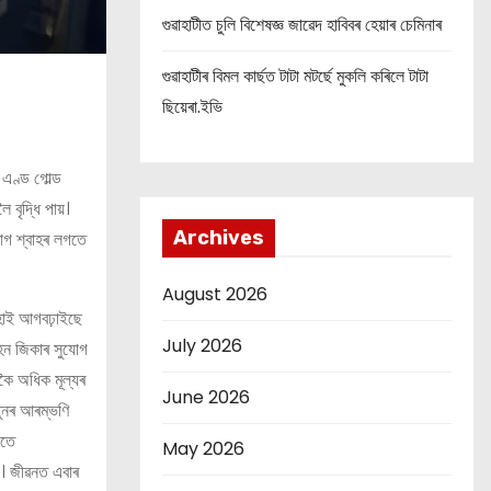
গুৱাহাটীত চুলি বিশেষজ্ঞ জাৱেদ হাবিবৰ হেয়াৰ চেমিনাৰ
গুৱাহাটীৰ বিমল কাৰ্ছত টাটা মটৰ্ছে মুকলি কৰিলে টাটা
ছিয়েৰা.ইভি
 এণ্ড গোল্ড
 বৃদ্ধি পায়।
Archives
ৰাগ শ্বাহৰ লগতে
August 2026
ৰেহাই আগবঢ়াইছে
July 2026
হন জিকাৰ সুযোগ
কৈ অধিক মূল্যৰ
June 2026
তুনৰ আৰম্ভণি
ৈতে
May 2026
ো। জীৱনত এবাৰ