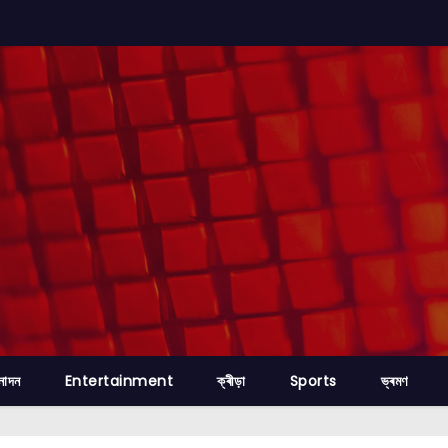
নোদন
Entertainment
ক্ৰীড়া
Sports
ভ্ৰমণ