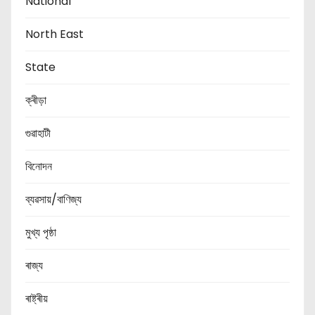
National
North East
State
ক্ৰীড়া
গুৱাহাটী
বিনোদন
ব্যৱসায়/বাণিজ্য
মুখ্য পৃষ্ঠা
ৰাজ্য
ৰাষ্ট্ৰীয়