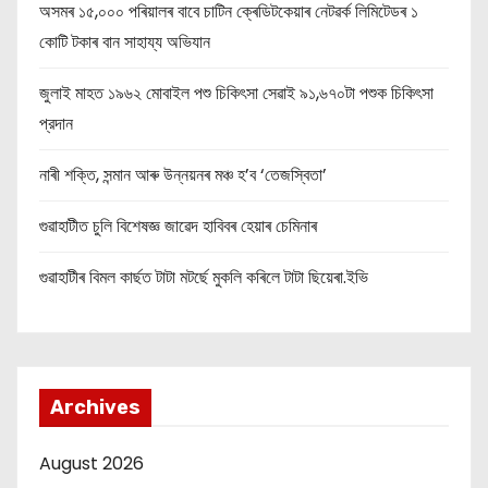
অসমৰ ১৫,০০০ পৰিয়ালৰ বাবে চাটিন ক্ৰেডিটকেয়াৰ নেটৱৰ্ক লিমিটেডৰ ১
কোটি টকাৰ বান সাহায্য অভিযান
জুলাই মাহত ১৯৬২ মোবাইল পশু চিকিৎসা সেৱাই ৯১,৬৭০টা পশুক চিকিৎসা
প্রদান
নাৰী শক্তি, সন্মান আৰু উন্নয়নৰ মঞ্চ হ’ব ‘তেজস্বিতা’
গুৱাহাটীত চুলি বিশেষজ্ঞ জাৱেদ হাবিবৰ হেয়াৰ চেমিনাৰ
গুৱাহাটীৰ বিমল কাৰ্ছত টাটা মটৰ্ছে মুকলি কৰিলে টাটা ছিয়েৰা.ইভি
Archives
August 2026