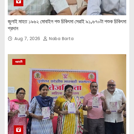
জুলাই মাহত ১৯৬২ মোবাইল পশু চিকিৎসা সেৱাই ৯১,৬৭০টা পশুক চিকিৎসা
প্রদান
Aug 7, 2026
Naba Barta
গুৱাহাটী