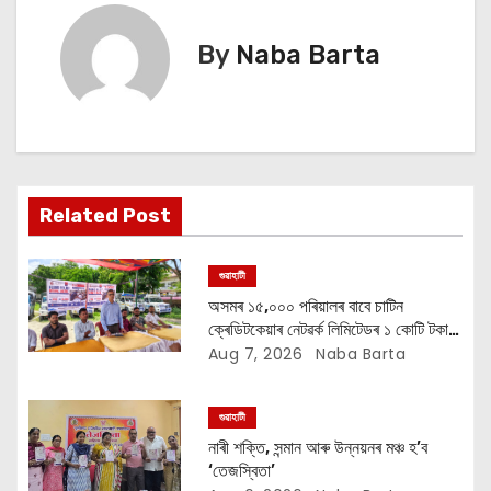
t
By
Naba Barta
n
a
v
i
Related Post
g
গুৱাহাটী
a
অসমৰ ১৫,০০০ পৰিয়ালৰ বাবে চাটিন
ক্ৰেডিটকেয়াৰ নেটৱৰ্ক লিমিটেডৰ ১ কোটি টকাৰ
t
বান সাহায্য অভিযান
Aug 7, 2026
Naba Barta
i
গুৱাহাটী
o
নাৰী শক্তি, সন্মান আৰু উন্নয়নৰ মঞ্চ হ’ব
‘তেজস্বিতা’