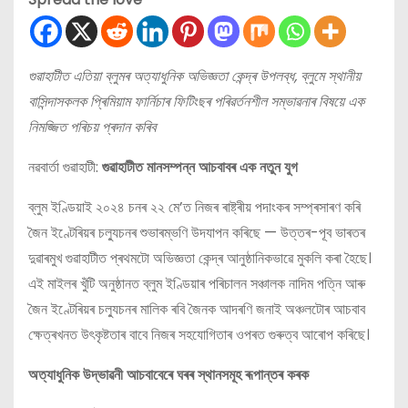
গুৱাহাটীত এতিয়া ব্লুমৰ অত্যাধুনিক অভিজ্ঞতা কেন্দ্ৰ উপলব্ধ, ব্লুমে স্থানীয়
বাসিন্দাসকলক প্ৰিমিয়াম ফাৰ্নিচাৰ ফিটিংছৰ পৰিৱৰ্তনশীল সম্ভাৱনাৰ বিষয়ে এক
নিমজ্জিত পৰিচয় প্ৰদান কৰিব
নৱবার্তা গুৱাহাটী:
গুৱাহাটীত মানসম্পন্ন আচবাবৰ এক নতুন যুগ
ব্লুম ইণ্ডিয়াই ২০২৪ চনৰ ২২ মে’ত নিজৰ ৰাষ্ট্ৰীয় পদাংকৰ সম্প্ৰসাৰণ কৰি
জৈন ইণ্টেৰিয়ৰ চল্যুচনৰ শুভাৰম্ভণি উদযাপন কৰিছে — উত্তৰ-পূব ভাৰতৰ
দুৱাৰমুখ গুৱাহাটীত প্ৰথমটো অভিজ্ঞতা কেন্দ্ৰ আনুষ্ঠানিকভাৱে মুকলি কৰা হৈছে।
এই মাইলৰ খুঁটি অনুষ্ঠানত ব্লুম ইণ্ডিয়াৰ পৰিচালন সঞ্চালক নাদিম পত্নি আৰু
জৈন ইণ্টেৰিয়ৰ চল্যুচনৰ মালিক ৰবি জৈনক আদৰণি জনাই অঞ্চলটোৰ আচবাব
ক্ষেত্ৰখনত উৎকৃষ্টতাৰ বাবে নিজৰ সহযোগিতাৰ ওপৰত গুৰুত্ব আৰোপ কৰিছে।
অত্যাধুনিক উদ্ভাৱনী আচবাবেৰে ঘৰৰ স্থানসমূহ ৰূপান্তৰ কৰক