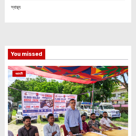
স্বাস্থ্য
You missed
গুৱাহাটী