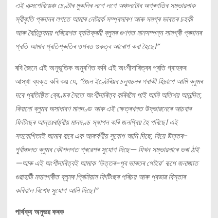
এই এক্সপেৰিয়েঞ্চ চেণ্টাৰ মুকলিৰ লগে লগে অঞ্চলটোৰ অগ্ৰগতিৰ সম্ভাৱনাক
স্বীকৃতি প্ৰদানৰ লগতে আমাৰ নেটৱৰ্ক সম্প্ৰসাৰণ আৰু সমগ্ৰ ভাৰতৰ চহকী
আৰু বৈচিত্ৰ্যময় পৰিৱেশত ব্যতিক্ৰমী ব্লুমৰ গুণগত মানসম্পন্ন সামগ্ৰী প্ৰদানৰ
প্ৰতি আমাৰ প্ৰতিশ্ৰুতিৰ ওপৰত গুৰুত্ব আৰোপ কৰা হৈছে।”
ৰবি জৈনে এই অনুভূতিক অনুৰণিত কৰি এই অংশীদাৰিত্বৰ প্ৰতি গ্ৰাহকৰ
আস্থা ব্যক্ত কৰি কয় যে,
“জৈন ইণ্টেৰিয়ৰ চল্যুচনৰ গৰাকী হিচাপে আমি ব্লুমৰ
দৰে প্ৰতিষ্ঠিত ব্ৰেণ্ডৰ সৈতে অংশীদাৰিত্ব কৰিবলৈ পাই আমি অতিশয় আনন্দিত,
কিয়নো ব্লুমৰ অসাধাৰণ মানদণ্ড আৰু এই ক্ষেত্ৰখনত উদ্ভাৱনেৰে আচবাব
ফিটিংছৰ আন্তঃৰাষ্ট্ৰীয় মানদণ্ড স্থাপন কৰি জনপ্ৰিয় হৈ পৰিছে। এই
সহযোগিতাই আমাৰ বাবে এক আকৰ্ষণীয় সুযোগ আনি দিছে, যিয়ে উত্তৰ-
পূৰ্বাঞ্চলত ব্লুমৰ কৌশলগত প্ৰৱেশৰ সুযোগ দিছে— যিখন সম্ভাৱনাৰে ভৰা ঠাই
—আৰু এই অংশীদাৰিত্বই আমাক ‘উত্তৰ-পূব ভাৰতৰ গেটৱে’ ৰূপে জনাজাত
গুৱাহাটী মহানগৰীত ব্লুমৰ প্ৰিমিয়াম ফিটিংছৰ পৰিচয় আৰু প্ৰভাৱ বিস্তাৰ
কৰিবলৈ বিশেষ সুযোগ আনি দিছে।”
পাৰ্থক্য অনুভৱ কৰক