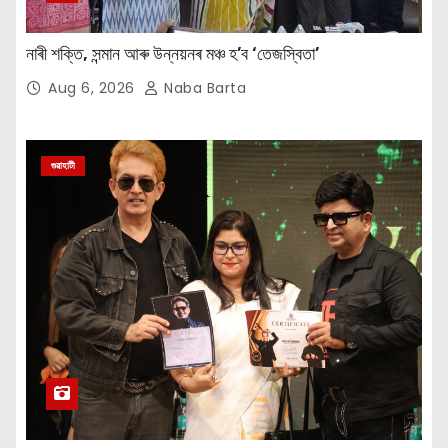
নাৰী শক্তি, সন্মান আৰু উন্নয়নৰ মঞ্চ হ’ব ‘তেজস্বিতা’
Aug 6, 2026
Naba Barta
গুৱাহাটী