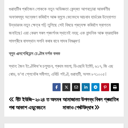
গুৱাহাটীৰ প্ৰতিজন লোককে নতুন অভিজ্ঞতা কেন্দ্ৰত আগবঢ়োৱা আকৰ্ষণীয়
অফাৰসমূহ অন্বেষণ কৰিবলৈ আৰু ব্লুমে কেনেদৰে আচবাব হাৰ্ডৱেৰ উদ্যোগত
উদ্ভাৱনৰ নতুন ক্ষেত্ৰ গঢ়ি তুলিছে সেই বিষয়ে প্ৰত্যক্ষ কৰিবলৈ স্বাগতম
জনাইছে। এয়া কেৱল সৰল প্ৰদৰ্শনৰ স্থানেই নহয়; এক নান্দনিক আৰু ব্যৱহাৰিক
সামগ্ৰীৰে বাসস্থান সলনি কৰাৰ বাবে সাদৰ নিমন্ত্ৰণ।
ব্লুম এক্সপেৰিয়েন্স চেণ্টাৰ দৰ্শক কৰক
স্থান: জৈন ইণ্টেৰিঅ’ৰ চল্যুচন, প্ৰথম মহলা, ডিএছবি ইষ্টেট, ৬১৭, জি এছ
ৰোড, ড’না প্লেনেটৰ সমীপত, এবিচি পইণ্ট, গুৱাহাটী, অসম ৮৭১০০৫।
নীট ইউজি-২০২৪ ত অসমৰ
আমাজানত উপলব্ধ বিৰল প্ৰজাতিৰ
P
পৰা আকাশ এডুকেচনে
মাকাও পেৰটউদ্ধাৰ
o
s