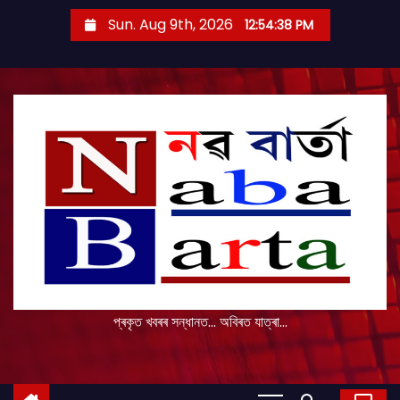
S
Sun. Aug 9th, 2026
12:54:39 PM
k
i
p
t
o
c
o
n
t
e
n
t
প্ৰকৃত খবৰৰ সন্ধানত... অবিৰত যাত্ৰা...