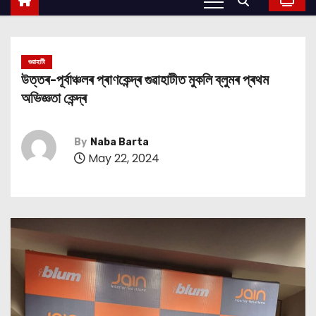
গুৱাহাটী
উত্তৰ-পূৰ্বাঞ্চলৰ প্ৰাণকেন্দ্ৰ গুৱাহাটীত মুকলি ব্লুমৰ প্ৰথম
অভিজ্ঞতা কেন্দ্ৰ
By
Naba Barta
May 22, 2024