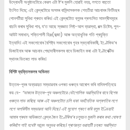
উদ্বোধনী অনুষ্ঠানটোৱে কেৱল এটা ষ্ট’ৰ মুকলি হোৱাই নহয়, লগতে বহুতো
ইংগিত দিছে; এই কেন্দ্ৰটোৱে অসমৰ বাসিন্দাসকলক শেহতীয়া আচবাবৰ ফিটিংছৰ
পোনপটীয়া সুবিধা প্ৰদান কৰিব। এই কেন্দ্ৰটোত ব্লুমৰ প্ৰশংসিত সামগ্ৰীসমূহৰ
বাচনি কৰাৰ সুবিধা পাব, য’ত আছে স্বজ্ঞাত লিফ্ট-আপ ব্যৱস্থা, বক্স চিষ্টেম, পুল-
আউট সমাধান, শক্তিশালী হিঞ্জ(কব্জা) আৰু অত্যাধুনিক গতি প্ৰযুক্তি
ইত্যাদি। এই সকলোবোৰ বৈশিষ্ট্য সকলোবোৰ গৃহৰ স্বত্বাধিকাৰী, ইণ্টেৰিঅ’ৰ
ডিজাইনাৰ আৰু আচবাব পেছাদাৰীসকলৰ বাবে ডিজাইন কৰা এটা ইণ্টাৰেক্টিভ
স্থানৰ ভিতৰত লাভ কৰিব।
বিশিষ্ট ব্যক্তিসকলৰ অভিমত
উত্তৰ-পূবৰ অব্যৱহৃত সম্ভাৱনাৰ ওপৰত গুৰুত্ব আৰোপ কৰি নাদিমপত্নিয়ে
কয় যে-
“ভাৰতৰ উত্তৰ-পূব অঞ্চলটোৱে ভৌগোলিক অৱস্থিতিৰ বাবে বিশেষ
গুৰুত্ব লাভ কৰিছে আৰু এই অঞ্চলটোত চলি থকা অৰ্থনৈতিক অগ্ৰগতিৰ লগে
লগে অপৰিসীম সম্ভাৱনা আনি দিছে। এই সুযোগ গ্ৰহণ কৰি ব্লুম ইণ্ডিয়াই
আমাৰ প্ৰথম অভিজ্ঞতা কেন্দ্ৰ জৈন ইণ্টেৰিঅ’ৰ চল্যুচন মুকলি কৰাৰ কথা ঘোষণা
কৰিবলৈ পাই যথেষ্ট আনন্দ অনুভৱ কৰিছে। প্ৰাণৱন্ত গুৱাহাটী চহৰত অৱস্থিত