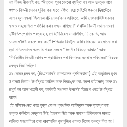
ডাঃ নীৰজ নীৰালাই কয়, “উত্তৰ-পূৱৰ কোনো ব্যক্তি ধন আৰু দুৰত্বৰ বাবে
গুণগত কিডনী সেবাৰ সুবিধা পৰা যাতে বঞ্চিত নহয় সেইটো গুৰুত্ব দিয়াটোৱে
আমাৰ মূল লক্ষ্য। জিএনআৰচি নেফ্ৰ’কনৰ জৰিয়তে, আমি নেফ্রলজিষ্ট সকলৰ
মাজত সহযোগিতা প্ৰতিষ্ঠা কৰাৰ লক্ষ্য ৰাখিছো।” ৰ’বটিক কিডনী স্থানান্তৰণ,
এন্টিবডি-প্রেৰিত প্ৰত্যাহাৰ, পেৰিটোনিয়েল ডায়ালিছিছ, চি কে ডি, আৰু
নেফ্ৰ’ল’জিষ্ট সকলে কৰা আৰ্টেৰি-ভিনাস ফিস্টুলা আদিৰ বিষয়েও আলোচনা কৰা
হয়। সম্মিলনখনত খনত বিশেষজ্ঞ সকলে “কিডনীৰ বিভিন্ন আঘাত” আৰু
“দীর্ঘকালীন কিডনী ৰোগৰ – প্ৰাথমিকৰ পৰা বিশেষজ্ঞ স্তৰলৈ পৰিচালনা” বিষয়ক
গুৰুত্ব দিয়া হৈছিল।
ডাঃ নোমল চন্দ্ৰ বৰা, (জিএনআৰচি হাস্পতালৰ প্ৰতিস্থাতা) এই অনুষ্ঠানৰ মুখ্য
উপদেষ্টা হিচাপে উপস্থিত আছিল আৰু প্রিয়ঙ্কা বৰা, গ্রুপ ডাইৰেক্টৰ, আৰু ডাঃ
মাধুৰ্য বৰা আৰু শতাব্দী বৰা, কাৰ্যবাহী সঞ্চালক উপদেষ্টা হিচাপে খনত উপস্থিত
থাকে।
এই সম্মিলনখনত খনত বৃক্ক ৰোগৰ প্ৰাথমিক আবিষ্কাৰ আৰু ব্যৱস্থাপনা
উন্নত কৰিবলৈ নেফ্ৰ’ল’জিষ্ট, ইউৰ’ল’জিষ্ট আৰু সাধাৰণ চিকিৎসকৰ মাজত
অবিৰত সহযোগিতা তথা পাৰস্পৰিক বুজাবুজিৰ ওপৰত বিশেষ গুৰুত্ব দিয়া হয়।