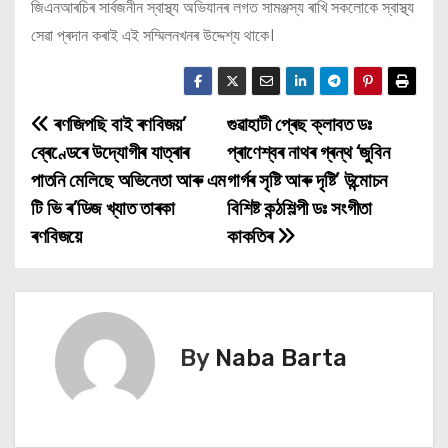
জিএনআৰচিৰ সার্বজনীন স্বাস্থ্য অভিযানৰ লগত সামঞ্জস্য ৰাখি সকলোকে স্বাস্থ্য
সেৱা প্ৰদান কৰাই এই সম্মিলনখনৰ উদ্দেশ্য থাকে।
ৰণজিপছি বাই ৰণবিজয়’
গুৱাহাটী প্ৰেছ ক্লাবত ডঃ
P
ব্ৰেণ্ডেৰে উদ্যোগীৰ যাত্ৰাৰ
প্ৰাণেশ্বৰ নাথৰ গ্ৰন্থ ‘জুবিন
o
পাতনি মেলিছে অভিনেতা আৰু এম
গাৰ্গৰ সৃষ্টি আৰু দৃষ্টি’ উন্মোচন
টি ভি ৰ’ডিজ খ্যাত তাৰকা
বিশিষ্ট কন্ঠশিল্পী ডঃ সংগীতা
s
ৰণবিজয়ে
কাকতিৰ
t
n
a
By
Naba Barta
v
i