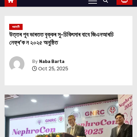
গুৱাহাটী
উত্তৰ পূব ভাৰতত বৃক্কৰ সু-চিকিৎসাৰ বাবে জিএনআৰচি
নেফ্ৰ’ক ন ২০২৫ অনুষ্ঠিত
By
Naba Barta
Oct 25, 2025