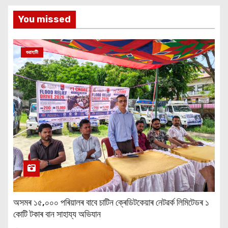
You missed
গুৱাহাটী
অসমৰ ১৫,০০০ পৰিয়ালৰ বাবে চাটিন ক্ৰেডিটকেয়াৰ নেটৱৰ্ক লিমিটেডৰ ১
কোটি টকাৰ বান সাহায্য অভিযান