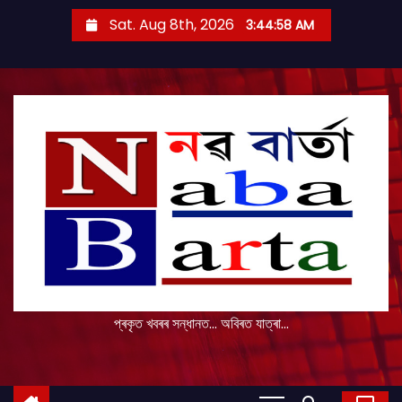
S
Sat. Aug 8th, 2026
3:44:59 AM
k
i
p
t
o
c
o
n
t
e
n
t
প্ৰকৃত খবৰৰ সন্ধানত... অবিৰত যাত্ৰা...