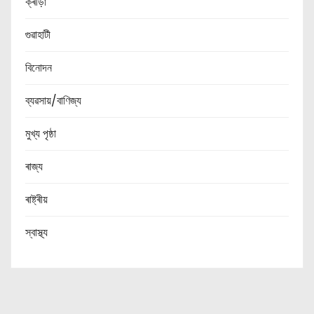
ক্ৰীড়া
গুৱাহাটী
বিনোদন
ব্যৱসায়/বাণিজ্য
মুখ্য পৃষ্ঠা
ৰাজ্য
ৰাষ্ট্ৰীয়
স্বাস্থ্য