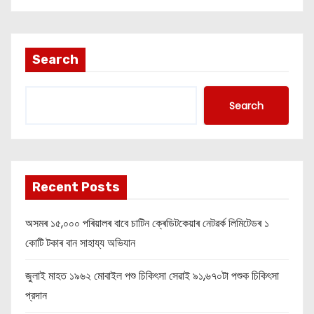
Search
Search
Recent Posts
অসমৰ ১৫,০০০ পৰিয়ালৰ বাবে চাটিন ক্ৰেডিটকেয়াৰ নেটৱৰ্ক লিমিটেডৰ ১
কোটি টকাৰ বান সাহায্য অভিযান
জুলাই মাহত ১৯৬২ মোবাইল পশু চিকিৎসা সেৱাই ৯১,৬৭০টা পশুক চিকিৎসা
প্রদান