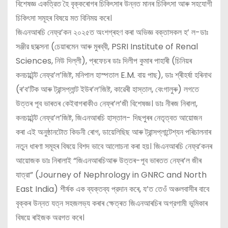
বিশেষজ্ঞ একত্রিত হৈ বৃক্কৰোগৰ চিকিৎসাৰ উন্নত মানৰ চিকিৎসা আৰু সহযোগী
চিকিৎসা সমূহৰ বিষয়ে মত বিনিময় কৰে।
জিএনআৰচি নেফ্র’কন ২০২৫ত অংশগ্ৰহণ কৰা অভিজ্ঞ বক্তাসকল হ’ ল-ডাঃ
সঞ্জীর ছাক্সেনা (চেয়াৰমেন আৰু মুৰব্বী, PSRI Institute of Renal
Sciences, নিউ দিল্লী), প্ৰফেচৰ ডাঃ দিলীপ কুমাৰ পাহাৰী (চিনিয়ৰ
কনচাল্টেন্ট নেফ্র’ল’জিষ্ট, মনিপাল হাস্পতাল E.M. বায় পাছ), ডাঃ শ্ৰীহর্ষা হৰিনাথ
(ৰ’ব’টিক আৰু ট্রান্সপ্লান্ট ইউৰ’ল’জিষ্ট, কাৱেৰী হাস্তাল, বেংগালুৰু) লগতে
উত্তৰ পূব ভাৰতৰ কেইবাগৰাকীও নেফ্ৰ’ল’জী বিশেষজ্ঞ। ডাঃ নীৰজ নিৰালা,
কনচাল্টেন্ট নেফ্র’ল’জিষ্ট, জিএনআৰচি হাস্তাল- দিছপুৰৰ নেতৃত্বত আয়োজন
কৰা এই অনুষ্ঠানটোত কিডনী ৰোগ, ডায়েলিছিছ আৰু ট্রান্সপ্লান্টেশ্যন পৰিচালনাৰ
নতুন ধাৰণা সমূহৰ বিষয়ে বিশদ ভাবে আলোচনা কৰা হয়। জিএনআৰচি নেফ্র’কনৰ
আয়োজক ডাঃ নিৰালাই “জিএনআৰচিআৰু উত্তৰ-পূব ভাৰতত নেফ্ৰ’ল জীৰ
যাত্রা” (Journey of Nephrology in GNRC and North
East India) শীর্ষক এক ব্যক্তব্য প্রদান কৰে, য’ত তেওঁ অঞ্চলবাসীৰ বাবে
বৃক্কৰ উন্নত যত্ন সহজলভ্য কৰাৰ ক্ষেত্ৰত জিএনআৰচিৰ অগ্রগামী ভূমিকাৰ
বিষয়ে ৰাইজক অৱগত কৰে।