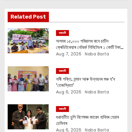
g
a
Related Post
t
গুৱাহাটী
i
অসমৰ ১৫,০০০ পৰিয়ালৰ বাবে চাটিন
ক্ৰেডিটকেয়াৰ নেটৱৰ্ক লিমিটেডৰ ১ কোটি টকাৰ
o
বান সাহায্য অভিযান
Aug 7, 2026
Naba Barta
n
গুৱাহাটী
নাৰী শক্তি, সন্মান আৰু উন্নয়নৰ মঞ্চ হ’ব
‘তেজস্বিতা’
Aug 6, 2026
Naba Barta
গুৱাহাটী
গুৱাহাটীত চুলি বিশেষজ্ঞ জাৱেদ হাবিবৰ হেয়াৰ
চেমিনাৰ
Aug 6, 2026
Naba Barta