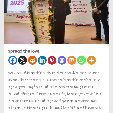
Spread the love
নৱবার্তা গুৱাহাটী:জিএনআৰচি হাস্পতালে শনিবাৰে গুৱাহাটীৰ নেডফি কন্ডেনচন
চেন্টাৰত পোন প্ৰথম বাৰৰ বাবে আয়োজন কৰা জিএনআৰচি নেফ্র’কন ২০২৫
অনুষ্ঠান সুকলমে অনুষ্ঠিত হয়। এই সম্মিলনখনত বহু অভিজ্ঞ বৃক্কৰোগৰ
বিশেষজ্ঞই নবীন বৃক্ক চিকিৎসক সকলে কৰা উন্নতি আৰু প্ৰত্যাহ্বানৰ বিষয়ে
বিশদ ভাবে আলোচনা কৰে। এই অনুষ্ঠানত উত্তৰ-পূব আৰু ভাৰতৰ অন্য
স্থানৰ পৰা শতাধিক অধিক বৃক্ক বিশেষজ্ঞ, ইউৰ’ল’জিষ্ট আৰু ইন্টাৰনেল মেডিচিন