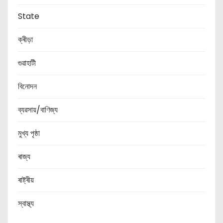
State
ক্ৰীড়া
গুৱাহাটী
বিনোদন
ব্যৱসায়/বাণিজ্য
মুখ্য পৃষ্ঠা
ৰাজ্য
ৰাষ্ট্ৰীয়
স্বাস্থ্য