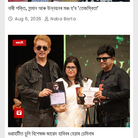
নাৰী শক্তি, সন্মান আৰু উন্নয়নৰ মঞ্চ হ’ব ‘তেজস্বিতা’
Aug 6, 2026
Naba Barta
গুৱাহাটী
গুৱাহাটীত চুলি বিশেষজ্ঞ জাৱেদ হাবিবৰ হেয়াৰ চেমিনাৰ