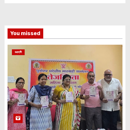
You missed
গুৱাহাটী