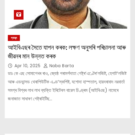
স্বাস্থ্য
আইবিএছৰ সৈতে যাপন কৰক: লক্ষণ অনুসৰি পৰিচালনা আৰু
জীৱনৰ মান উন্নত কৰক
Apr 10, 2025
Naba Barta
ডাঃ কে এছ সোমাশেখৰ ৰাও, জ্যেষ্ঠ পৰামৰ্শদাতা গেষ্ট্ৰ’এণ্টেৰ’লজিষ্ট, হেপাট’লজিষ্ট
আৰু এডভান্সড থেৰাপিউটিক এণ্ড’স্কপিষ্ট, যশোদা হাস্পতাল, হায়দৰাবাদ নৱবার্তা
সমগ্ৰ বিশ্বৰ লাখ লাখ ব্যক্তি ইৰিটেবল বাৱেল চিণ্ড্ৰম (আইবিএছ) নামেৰে
জনাজাত সাধাৰণ গেষ্ট্ৰাইটিছ…