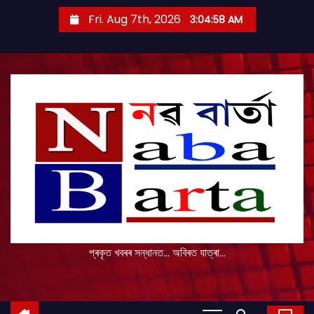
S
Fri. Aug 7th, 2026
3:04:58 AM
k
i
p
t
o
c
o
n
t
e
n
t
প্ৰকৃত খবৰৰ সন্ধানত... অবিৰত যাত্ৰা...