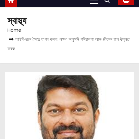
স্বাস্থ্য
Home
আইবিএছৰ সৈতে যাপন কৰক: লক্ষণ অনুসৰি পৰিচালনা আৰু জীৱনৰ মান উন্নত
কৰক