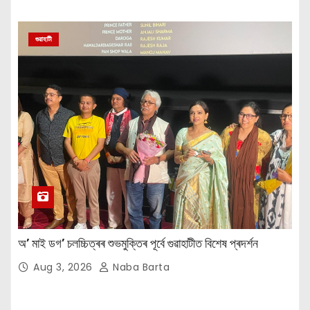
গুৱাহাটী
অ’ মাই ডগ’ চলচ্চিত্ৰৰ শুভমুক্তিৰ পূৰ্বে গুৱাহাটীত বিশেষ প্ৰদৰ্শন
Aug 3, 2026
Naba Barta