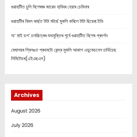
গুৱাহাটীত চুলি বিশেষজ্ঞ জাৱেদ হাবিবৰ হেয়াৰ চেমিনাৰ
গুৱাহাটীৰ বিমল কাৰ্ছত টাটা মটৰ্ছে মুকলি কৰিলে টাটা ছিয়েৰা.ইভি
অ’ মাই ডগ’ চলচ্চিত্ৰৰ শুভমুক্তিৰ পূৰ্বে গুৱাহাটীত বিশেষ প্ৰদৰ্শন
মেঘালয়ৰ শ্বিলঙত প্ৰথমটো কেন্দ্ৰ মুকলি আকাশ এডুকেচনেল চাৰ্ভিচেছ
লিমিটেডৰ(এইএছএল)
Archives
August 2026
July 2026